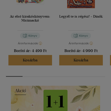
Az első kirakóskönyvem:
Legyél te is régész! - Dinók
Micimackó
Könyv
Könyv
Árinformációk
Árinformációk
Borító ár:
4 499 Ft
Borító ár:
4 990 Ft
Kosárba
Kosárba