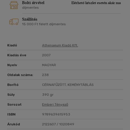
Bolti átvétel
Elérhető készlet esetén akár ma
díjmentes
Szállítás
15 000 Ft felett díjmentes
Kiadó
Athenaeum Kiadó Kft.
Kiadás éve
2007
Nyelv
MAGYAR
Oldalak száma:
238
Borító
CÉRNAFŰZÖTT, KEMÉNYTÁBLÁS
Súly
390 gr
Sorozat
Emberi Tényező
ISBN
9789639615953
Árukód
2122607 / 1020849