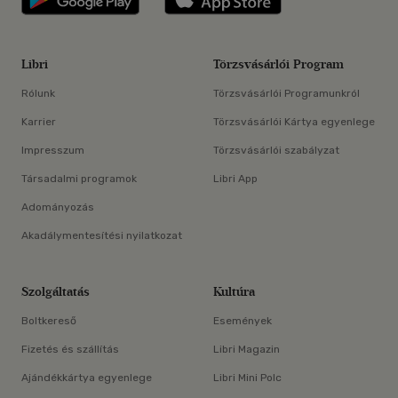
Libri
Törzsvásárlói Program
Rólunk
Törzsvásárlói Programunkról
Karrier
Törzsvásárlói Kártya egyenlege
Impresszum
Törzsvásárlói szabályzat
Társadalmi programok
Libri App
Adományozás
Akadálymentesítési nyilatkozat
Szolgáltatás
Kultúra
Boltkereső
Események
Fizetés és szállítás
Libri Magazin
Ajándékkártya egyenlege
Libri Mini Polc