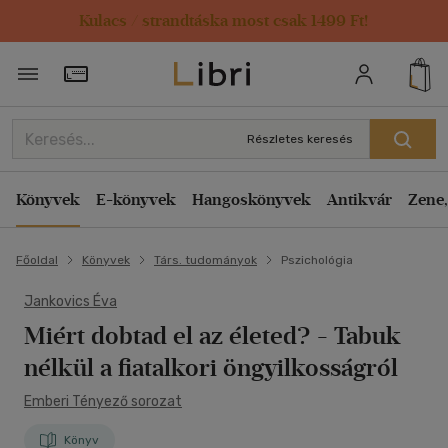
Kulacs / strandtáska most csak 1499 Ft!
Törzsvásárlói Kártya adatai
Részletes keresés
Könyvek
E-könyvek
Hangoskönyvek
Antikvár
Zene,
Főoldal
Könyvek
Társ. tudományok
Pszichológia
Jankovics Éva
Miért dobtad el az életed?
- Tabuk
nélkül a fiatalkori öngyilkosságról
Emberi Tényező sorozat
Könyv