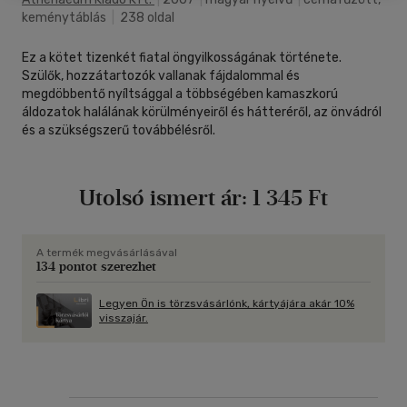
keménytáblás
|
238 oldal
Ez a kötet tizenkét fiatal öngyilkosságának története.
Szülők, hozzátartozók vallanak fájdalommal és
megdöbbentő nyíltsággal a többségében kamaszkorú
áldozatok halálának körülményeiről és hátteréről, az önvádról
és a szükségszerű továbbélésről.
Utolsó ismert ár:
1 345 Ft
A termék megvásárlásával
134 pontot szerezhet
Legyen Ön is törzsvásárlónk, kártyájára akár 10%
visszajár.