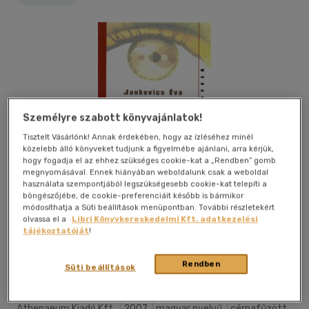
Személyre szabott könyvajánlatok!
Tisztelt Vásárlónk! Annak érdekében, hogy az ízléséhez minél
közelebb álló könyveket tudjunk a figyelmébe ajánlani, arra kérjük,
hogy fogadja el az ehhez szükséges cookie-kat a „Rendben” gomb
megnyomásával. Ennek hiányában weboldalunk csak a weboldal
használata szempontjából legszükségesebb cookie-kat telepíti a
böngészőjébe, de cookie-preferenciáit később is bármikor
módosíthatja a Süti beállítások menüpontban. További részletekért
olvassa el a
Libri Könyvkereskedelmi Kft. adatkezelési
tájékoztatóját
!
Kívánságlistához adom
Megosztom
Rendben
Süti beállítások
Athenaeum Kiadó Kft.
|
2007
|
magyar nyelvű
|
cérnafűzött,