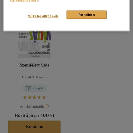
tájékoztatóját
!
Összesen
1
db
40 db / oldal
Rendben
Süti beállítások
Alkalmaz
Szemléletváltás
Carol S. Dweck
Könyv
Árinformációk
Borító ár:
5 490 Ft
Kosárba