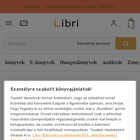
Kulacs / strandtáska most csak 1499 Ft!
Rendezés
Törzsvásárlói Kártya adatai
Rendezés
Kiadás éve szerint csökkenő
Részletes keresés
Kiadás éve szerint növekvő
Ár szerint csökkenő
Könyvek
E-könyvek
Hangoskönyvek
Antikvár
Zene,
Ár szerint növekvő
Carol S. Dweck
Eladott darabszám szerint csökkenő
Személyre szabott könyvajánlatok!
Eladott darabszám szerint növekvő
Tisztelt Vásárlónk! Annak érdekében, hogy az ízléséhez minél
Cím szerint A-Z
közelebb álló könyveket tudjunk a figyelmébe ajánlani, arra kérjük,
Művei
hogy fogadja el az ehhez szükséges cookie-kat a „Rendben” gomb
Szerző szerint A-Z
megnyomásával. Ennek hiányában weboldalunk csak a weboldal
használata szempontjából legszükségesebb cookie-kat telepíti a
Szűrés
Rendezés
böngészőjébe, de cookie-preferenciáit később is bármikor
Megjelenítés
módosíthatja a Süti beállítások menüpontban. További részletekért
olvassa el a
Libri Könyvkereskedelmi Kft. adatkezelési
20 db / oldal