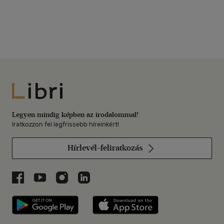
Libri
Legyen mindig képben az irodalommal!
Iratkozzon fel legfrissebb híreinkért!
Hírlevél-feliratkozás
Libri a Facebookon
Libri a Youtube-on
Libri az Instagramon
Libri a LinkedInen
Libri applikáció Szerezd meg: Google P
Libri applikáció 