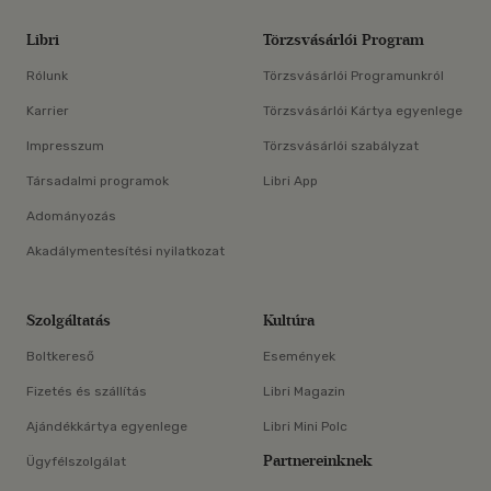
Libri
Törzsvásárlói Program
Rólunk
Törzsvásárlói Programunkról
Karrier
Törzsvásárlói Kártya egyenlege
Impresszum
Törzsvásárlói szabályzat
Társadalmi programok
Libri App
Adományozás
Akadálymentesítési nyilatkozat
Szolgáltatás
Kultúra
Boltkereső
Események
Fizetés és szállítás
Libri Magazin
Ajándékkártya egyenlege
Libri Mini Polc
Partnereinknek
Ügyfélszolgálat