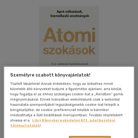
Személyre szabott könyvajánlatok!
Tisztelt Vásárlónk! Annak érdekében, hogy az ízléséhez minél
közelebb álló könyveket tudjunk a figyelmébe ajánlani, arra kérjük,
hogy fogadja el az ehhez szükséges cookie-kat a „Rendben” gomb
megnyomásával. Ennek hiányában weboldalunk csak a weboldal
használata szempontjából legszükségesebb cookie-kat telepíti a
böngészőjébe, de cookie-preferenciáit később is bármikor
Kívánságlistához adom
Megosztom
módosíthatja a Süti beállítások menüpontban. További részletekért
olvassa el a
Libri Könyvkereskedelmi Kft. adatkezelési
(87 vélemény)
tájékoztatóját
!
Motibooks
|
2020
|
magyar nyelvű
|
puhatáblás,