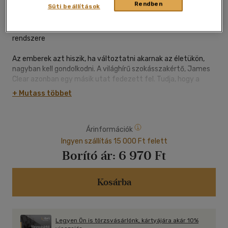
Rendben
ragasztókötött
|
377 oldal
Süti beállítások
"A "minden nap 1 százalékkal jobb teljesítmény" forradalmi
rendszere
Az emberek azt hiszik, ha változtatni akarnak az életükön,
nagyban kell gondolkodni. A világhírű szokásszakértő, James
Clear azonban egy másik utat fedezett fel. Tudja, hogy a
valódi változás több száz apró döntés halmozati hatásának
+ Mutass többet
az eredménye - olyan kis döntéseké, mint napi két
fekvőtámasz, öt perccel korábbi ébredés vagy egyetlen rövid
telefonhívás.
Árinformációk
Ezeket nevezi atomi szokásoknak.
Ingyen szállítás 15 000 Ft felett
Borító ár:
6 970 Ft
Úttörő jelentőségű könyvében Clear elmagyarázza, hogy
ezek a miniatűr változtatások pontosan hogyan növik ki
magukat az életedet átalakító eredményekké. Mutat néhány
Kosárba
egyszerű élet-hacket (a szokáshalmozás feledésbe merült
művészetét, a kétperces szabály váratlan erejét, vagy a
trükköt, amellyel beléphetsz az Aranyhaj-zónába), és a
Legyen Ön is törzsvásárlónk, kártyájára akár 10%
legfrissebb pszichológiai és idegtudományos kutatási