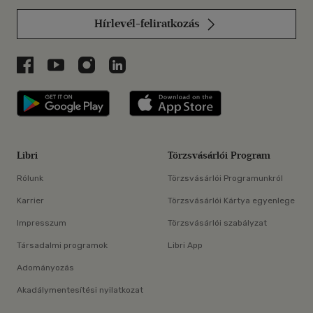
Hírlevél-feliratkozás
Libri a Facebookon
Libri a Youtube-on
Libri az Instagramon
Libri a LinkedInen
Libri applikáció Szerezd meg: Google P
Libri applikáció 
Libri
Törzsvásárlói Program
Rólunk
Törzsvásárlói Programunkról
Karrier
Törzsvásárlói Kártya egyenlege
Impresszum
Törzsvásárlói szabályzat
Társadalmi programok
Libri App
Adományozás
Akadálymentesítési nyilatkozat