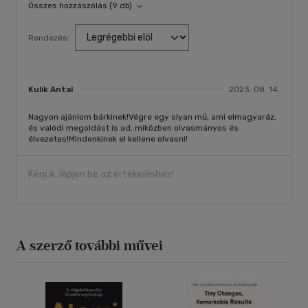
Összes hozzászólás (9 db)
Rendezés:
Kulik Antal
2023. 08. 14.
Nagyon ajánlom bárkinek!Végre egy olyan mű, ami elmagyaráz,
és valódi megoldást is ad, miközben olvasmányos és
élvezetes!Mindenkinek el kellene olvasni!
Kérjük, lépjen be az értékeléshez!
A szerző további művei