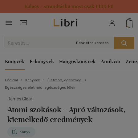
Kulacs / strandtáska most csak 1499 Ft!
Törzsvásárlói Kártya adatai
Részletes keresés
Könyvek
E-könyvek
Hangoskönyvek
Antikvár
Zene,
Főoldal
Könyvek
Életmód, egészség
Egészséges életmód, egészséges lélek
James Clear
Atomi szokások
- Apró változások,
kiemelkedő eredmények
Könyv