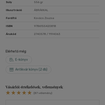
Súly
556 gr
Illusztráció
ÁBRÁKKAL
Fordító
Kovács Zsuzsa
ISBN
9786155420818
Árukód
2740578 / 1194063
Elérhető még:
E-könyv
Antikvár könyv (2 db)
Vásárlói értékelések, vélemények
(87 vélemény)