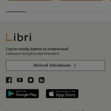
Libri
Legyen mindig képben az irodalommal!
Iratkozzon fel legfrissebb híreinkért!
Hírlevél-feliratkozás
Libri a Facebookon
Libri a Youtube-on
Libri az Instagramon
Libri a LinkedInen
Libri applikáció Szerezd meg: Google P
Libri applikáció 