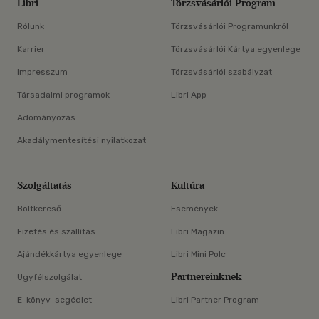
Libri
Törzsvásárlói Program
Rólunk
Törzsvásárlói Programunkról
Karrier
Törzsvásárlói Kártya egyenlege
Impresszum
Törzsvásárlói szabályzat
Társadalmi programok
Libri App
Adományozás
Akadálymentesítési nyilatkozat
Szolgáltatás
Kultúra
Boltkereső
Események
Fizetés és szállítás
Libri Magazin
Ajándékkártya egyenlege
Libri Mini Polc
Partnereinknek
Ügyfélszolgálat
E-könyv-segédlet
Libri Partner Program