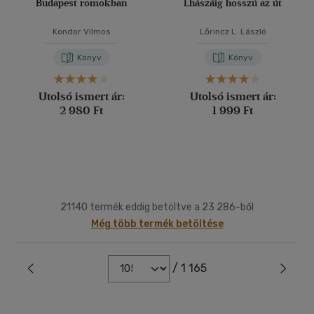
Budapest romokban
Lhászáig hosszú az út
Kondor Vilmos
Lőrincz L. László
Könyv
Könyv
Utolsó ismert ár:
Utolsó ismert ár:
2 980 Ft
1 999 Ft
21140 termék eddig betöltve a 23 286-ből
Még több termék betöltése
/ 1 165