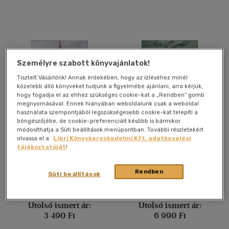
Felnőtt
(9128)
Nyelv szerint
Magyar
(8108)
Személyre szabott könyvajánlatok!
Amerikai angol
(3)
Tisztelt Vásárlónk! Annak érdekében, hogy az ízléséhez minél
közelebb álló könyveket tudjunk a figyelmébe ajánlani, arra kérjük,
Angol
(1489)
hogy fogadja el az ehhez szükséges cookie-kat a „Rendben” gomb
megnyomásával. Ennek hiányában weboldalunk csak a weboldal
Angol-amerikai
(1)
használata szempontjából legszükségesebb cookie-kat telepíti a
Dán
(1)
böngészőjébe, de cookie-preferenciáit később is bármikor
módosíthatja a Süti beállítások menüpontban. További részletekért
Francia
(45)
Hóvirágok
Inferno
olvassa el a
Libri Könyvkereskedelmi Kft. adatkezelési
tájékoztatóját
!
Holland
(5)
A. D. Miller
Dan Brown
Lengyel
(1)
Rendben
Süti beállítások
Könyv
Könyv
több nyelv megjelenítése
Utolsó ismert ár:
Utolsó ismert ár:
Vélemény szerint
3 490 Ft
6 990 Ft