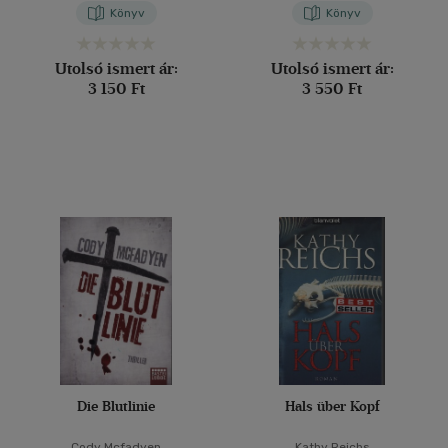
Könyv
Könyv
Utolsó ismert ár:
Utolsó ismert ár:
3 150 Ft
3 550 Ft
Die Blutlinie
Hals über Kopf
Cody Mcfadyen
Kathy Reichs