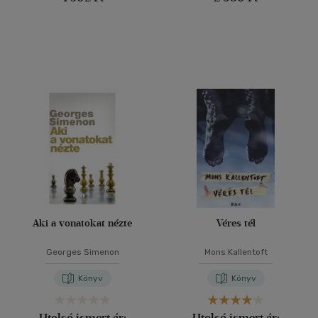
Aki a vonatokat nézte
Véres tél
Georges Simenon
Mons Kallentoft
Könyv
Könyv
Utolsó ismert ár:
Utolsó ismert ár: