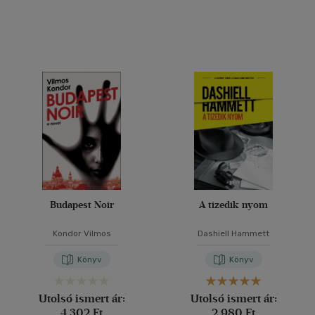
(1768)
(751)
(252)
(74)
(55)
(20387)
Alkalmaz
Budapest Noir
A tizedik nyom
Kondor Vilmos
Dashiell Hammett
Könyv
Könyv
Utolsó ismert ár:
Utolsó ismert ár:
4 302 Ft
2 980 Ft