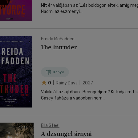
Mit ér valójában az "...és boldogon éltek, amíg m
Naomi az eszményi...
Freida McFadden
The Intruder
Könyv
0
| Rainy Days | 2027
Valaki áll az ajtóban...Beengedjem? Ki tudja, mit sodor oda a vihar?
Casey faháza a vadonban nem...
Ella Steel
A dzsungel árnyai