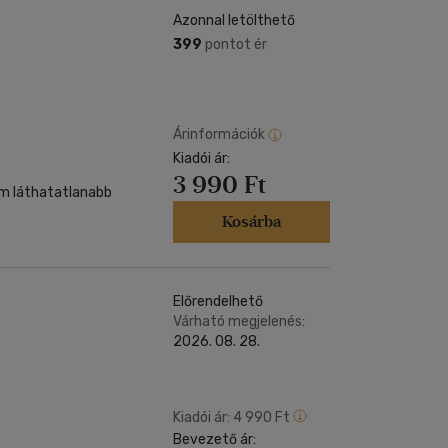
Azonnal letölthető
399
pontot ér
Árinformációk
Kiadói ár:
3 990 Ft
lom láthatatlanabb
Kosárba
Előrendelhető
Várható megjelenés:
2026. 08. 28.
Kiadói ár:
4 990 Ft
Bevezető ár: