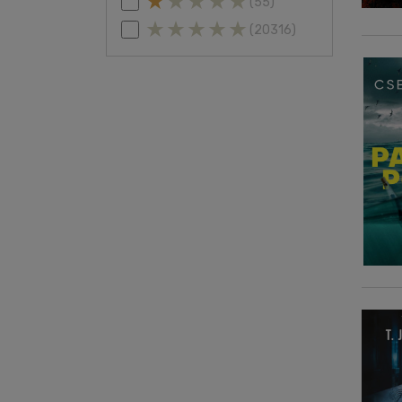
(55)
(20316)