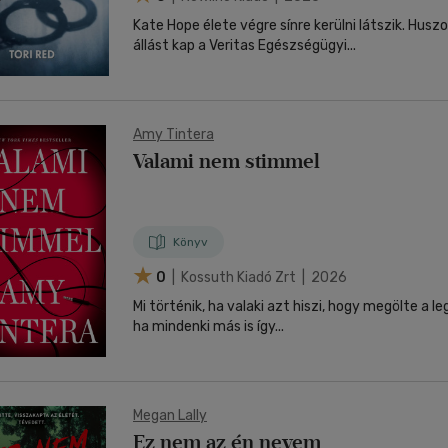
Kate Hope élete végre sínre kerülni látszik. Hu
állást kap a Veritas Egészségügyi...
Amy Tintera
Valami nem stimmel
Könyv
0
| Kossuth Kiadó Zrt | 2026
Mi történik, ha valaki azt hiszi, hogy megölte a l
ha mindenki más is így...
Megan Lally
Ez nem az én nevem