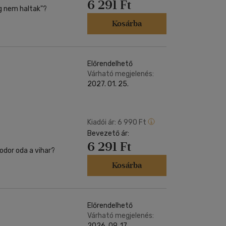
6 291 Ft
eg nem haltak"?
Kosárba
Előrendelhető
Várható megjelenés:
2027. 01. 25.
Kiadói ár:
6 990 Ft
Bevezető ár:
6 291 Ft
Kosárba
Előrendelhető
Várható megjelenés:
2026. 09. 17.