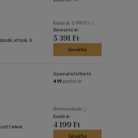
Kiadói ár:
5 990 Ft
Bevezető ár:
5 391 Ft
odik, eltűnik. A
Kosárba
Azonnal letölthető
419
pontot ér
Árinformációk
Kiadói ár:
4 199 Ft
zett lelkek
Kosárba