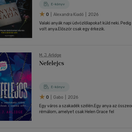
E-könyv
0
| Alexandra Kiadó | 2026
Valaki anyák napi üdvözlőlapokat küld neki. Pedi
volt anya.Először csak egy érkezik.
M. J. Arlidge
Nefelejcs
E-könyv
0
| Gabo | 2026
Egy város a szakadék szélén.Egy anya az össze
rémálom, amelyet csak Helen Grace fel