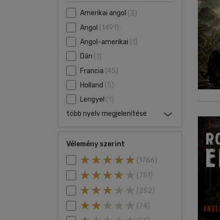
Amerikai angol
(3)
Angol
(1491)
Angol-amerikai
(1)
Dán
(1)
Francia
(45)
Holland
(5)
Lengyel
(1)
több nyelv megjelenítése
Vélemény szerint
(1766)
(751)
(252)
(74)