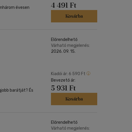
4 491 Ft
szonhárom évesen
Kosárba
Előrendelhető
Várható megjelenés:
2026. 09. 15.
Kiadói ár:
6 590 Ft
Bevezető ár:
5 931 Ft
egjobb barátját? És
Kosárba
Előrendelhető
Várható megjelenés: