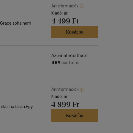
Árinformációk
Kiadói ár:
4 499 Ft
g Grace soha nem
Kosárba
Azonnal letölthető
489
pontot ér
Árinformációk
Kiadói ár:
4 899 Ft
omlás határán.Egy
Kosárba