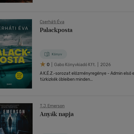
Cserháti Éva
Palackposta
Könyv
0
| Gabo Könyvkiadó Kft. | 2026
A K.É.Z.-sorozat előzményregénye - Admin első esete A Jón
türkizkék öbleiben minden...
T.J. Emerson
Anyák napja