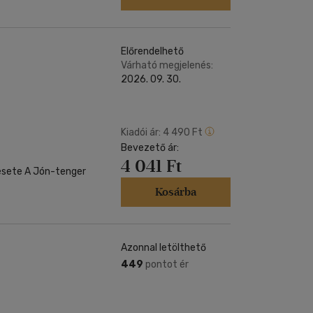
Előrendelhető
Várható megjelenés:
2026. 09. 30.
Kiadói ár:
4 490 Ft
Bevezető ár:
4 041 Ft
-tenger
Kosárba
Azonnal letölthető
449
pontot ér