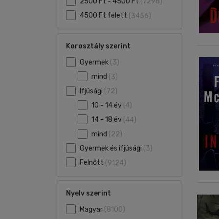
2500 Ft - 4500 Ft
(7298)
4500 Ft felett
(3456)
Korosztály szerint
Gyermek
(3)
mind
(3)
Ifjúsági
(72)
10 - 14 év
(4)
14 - 18 év
(44)
mind
(22)
Gyermek és ifjúsági
(3)
Felnőtt
(9124)
Nyelv szerint
Magyar
(8100)