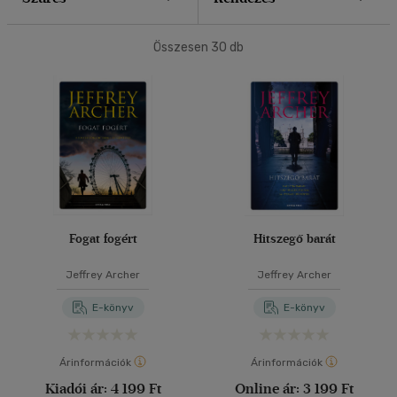
40 db / oldal
Összesen
30
db
Alkalmaz
Fogat fogért
Hitszegő barát
Jeffrey Archer
Jeffrey Archer
E-könyv
E-könyv
Árinformációk
Árinformációk
Kiadói ár:
4 199 Ft
Online ár:
3 199 Ft