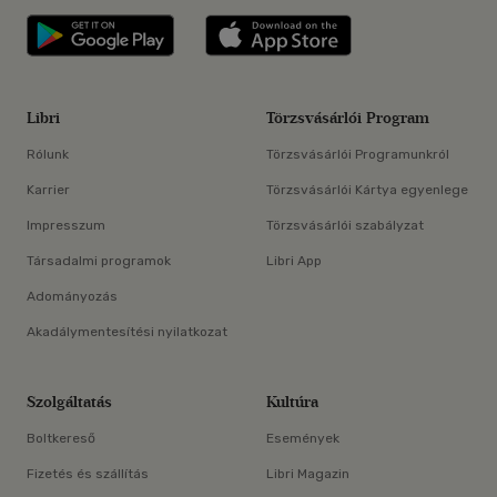
Libri applikáció Szerezd meg: Google P
Libri applikáció 
Libri
Törzsvásárlói Program
Rólunk
Törzsvásárlói Programunkról
Karrier
Törzsvásárlói Kártya egyenlege
Impresszum
Törzsvásárlói szabályzat
Társadalmi programok
Libri App
Adományozás
Akadálymentesítési nyilatkozat
Szolgáltatás
Kultúra
Boltkereső
Események
Fizetés és szállítás
Libri Magazin