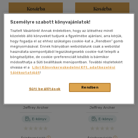
Kosárba
Kosárba
Személyre szabott könyvajánlatok!
Tisztelt Vásárlónk! Annak érdekében, hogy az ízléséhez minél
közelebb álló könyveket tudjunk a figyelmébe ajánlani, arra kérjük,
hogy fogadja el az ehhez szükséges cookie-kat a „Rendben” gomb
megnyomásával. Ennek hiányában weboldalunk csak a weboldal
használata szempontjából legszükségesebb cookie-kat telepíti a
böngészőjébe, de cookie-preferenciáit később is bármikor
módosíthatja a Süti beállítások menüpontban. További részletekért
olvassa el a
Libri Könyvkereskedelmi Kft. adatkezelési
tájékoztatóját
!
Rendben
Süti beállítások
A következő célpont
Tolvajbecsület
Jeffrey Archer
Jeffrey Archer
E-könyv
E-könyv