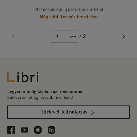
20 termék eddig betöltve a 30-ből
Még több termék betöltése
/ 2
Libri
Legyen mindig képben az irodalommal!
Iratkozzon fel legfrissebb híreinkért!
Hírlevél-feliratkozás
Libri a Facebookon
Libri a Youtube-on
Libri az Instagramon
Libri a LinkedInen