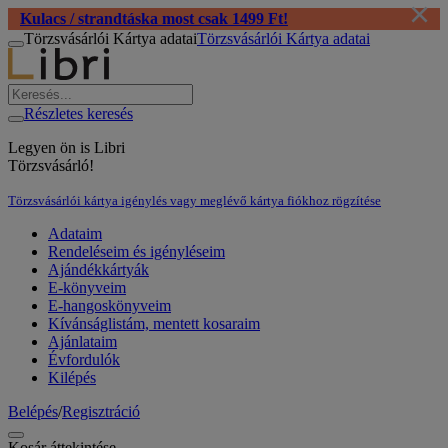
×
Kulacs / strandtáska most csak 1499 Ft!
Törzsvásárlói Kártya adatai
Törzsvásárlói Kártya adatai
Részletes keresés
Legyen ön is Libri
Törzsvásárló!
Törzsvásárlói kártya igénylés vagy meglévő kártya fiókhoz rögzítése
Adataim
Rendeléseim és igényléseim
Ajándékkártyák
E-könyveim
E-hangoskönyveim
Kívánságlistám, mentett kosaraim
Ajánlataim
Évfordulók
Kilépés
Belépés
/
Regisztráció
Kosár áttekintése