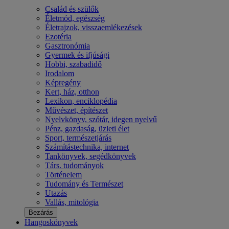
Család és szülők
Életmód, egészség
Életrajzok, visszaemlékezések
Ezotéria
Gasztronómia
Gyermek és ifjúsági
Hobbi, szabadidő
Irodalom
Képregény
Kert, ház, otthon
Lexikon, enciklopédia
Művészet, építészet
Nyelvkönyv, szótár, idegen nyelvű
Pénz, gazdaság, üzleti élet
Sport, természetjárás
Számítástechnika, internet
Tankönyvek, segédkönyvek
Társ. tudományok
Történelem
Tudomány és Természet
Utazás
Vallás, mitológia
Bezárás
Hangoskönyvek