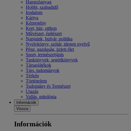
Hangzóanyag
Hobbi, szabadidő
Irodalom
Kártya
Képregény
Kert, ház, otthon
Művészet, építészet
Napjaink, bulvár, politika
Nyelvkönyv, szótár, idegen nyelvű
Pénz, gazdaság, üzleti élet
Sport, természetjárás
Tankönyvek, segédkönyvek
Társasjátékok
Társ. tudományok
Térkép
Történelem
Tudomány és Természet
Utazás
Vallás, mitológia
Információk
Vissza
Információk