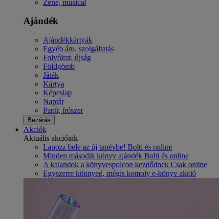
Zene, musical
Ajándék
Ajándékkártyák
Egyéb áru, szolgáltatás
Folyóirat, újság
Földgömb
Játék
Kártya
Képeslap
Naptár
Papír, írószer
Bezárás
Akciók
Aktuális akcióink
Lapozz bele az új tanévbe! Bolti és online
Minden második könyv ajándék Bolti és online
A kalandok a könyvespolcon kezdődnek Csak online
Egyszerre könnyed, mégis komoly e-könyv akció