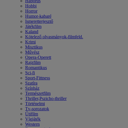
Háborús
Hobbi
Horror
Humor-kabaré
Ismeretterjesztő
Játékfilm
Kaland
Kötelező olvasmányok-filmfeld.
Krimi
Misztikus
Művész
Opera-Operett
Rajzfilm
Romantikus
Sci-fi
Sport-Fittness
Szatíra
Színház
Természetfilm
Thriller,Pszicho-thriller
Történelmi
Tv-sorozatok
Útifilm
Vígjáték
Western