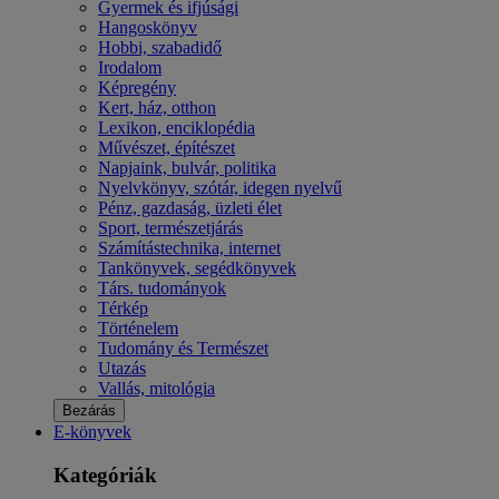
Gyermek és ifjúsági
Hangoskönyv
Hobbi, szabadidő
Irodalom
Képregény
Kert, ház, otthon
Lexikon, enciklopédia
Művészet, építészet
Napjaink, bulvár, politika
Nyelvkönyv, szótár, idegen nyelvű
Pénz, gazdaság, üzleti élet
Sport, természetjárás
Számítástechnika, internet
Tankönyvek, segédkönyvek
Társ. tudományok
Térkép
Történelem
Tudomány és Természet
Utazás
Vallás, mitológia
Bezárás
E-könyvek
Kategóriák