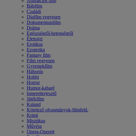
Animációs film
Bábfilm
Családi
Diafilm vegyesen
Dokumentumfilm
Dráma
Egészségről-betegségről
Életrajzi
Erotikus
Ezoterika
Fantasy film
Film vegyesen
Gyermekfilm
Háborús
Hobbi
Horror
Humor-kabaré
Ismeretterjesztő
Játékfilm
Kaland
Kötelező olvasmányok-filmfeld.
Krimi
Misztikus
Művész
Opera-Operett