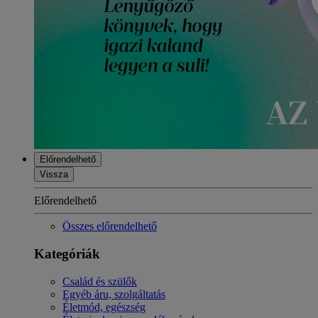
Előrendelhető
Vissza
Előrendelhető
Összes előrendelhető
Kategóriák
Család és szülők
Egyéb áru, szolgáltatás
Életmód, egészség