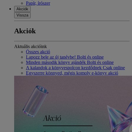
Papír, írószer
Akciók
Vissza
Akciók
Aktuális akcióink
Összes akció
Lapozz bele az új tanévbe! Bolti és online
Minden második könyv ajándék Bolti és online
A kalandok a könyvespolcon kezdődnek Csak online
Egyszerre könnyed, mégis komoly e-könyv akció