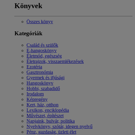
Könyvek
Összes könyv
Kategóriák
Család és szülők
E-hangoskönyv
Életmód, egészség
Életrajzok, visszaemlékezések
Ezotéria
Gasztronómia
Gyermek és ifjúsági
Hangoskönyv
Hobbi, szabadidő
Irodalom
Képregény
Kert, ház, otthon
Lexikon, enciklopédia
Művészet, építészet
Napjaink, bulvár, politika
Nyelvkönyv, szótár, idegen nyelvű
Pénz, gazdaság, üzleti élet