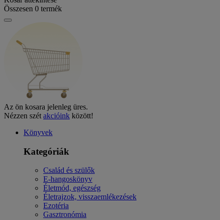
Összesen
0
termék
Az ön kosara jelenleg üres.
Nézzen szét
akcióink
között!
Könyvek
Kategóriák
Család és szülők
E-hangoskönyv
Életmód, egészség
Életrajzok, visszaemlékezések
Ezotéria
Gasztronómia