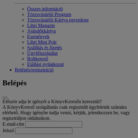
Összes információ
Törzsvásárlói Program
Törzsvásárlói Kártya egyenlege
Libri Magazin
Ajándékkártya
Események
Libri Mini Polc
Szállítás és fizetés
Ügyfélszolgálat
Boltkereső
Elállási nyilatkozat
Belépés/regisztráció
Belépés
Először adja le igényét a KönyvKeresőn keresztül?
A KönyvKereső szolgáltatás csak regisztrált ügyfeleink számára
elérhető. Hogy igénybe tudja venni, kérjük, jelentkezzen be, vagy
regisztráljon oldalunkon.
E-mail-cím
Jelszó