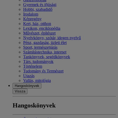
Gyermek és ifjúsági
Hobbi, szabadidő
Irodalom
Képregény
Kert, ház, otthon
Lexikon, enciklopédia
Művészet, építészet
Nyelvkönyv, szótár, idegen nyelvű
Pénz, gazdaság, üzleti élet
Sport, természetjárás
Számítástechnika, internet
Tankönyvek, segédkönyvek
Társ. tudományok
Történelem
Tudomány és Természet
Utazás
Vallás, mitológia
Hangoskönyvek
Vissza
Hangoskönyvek