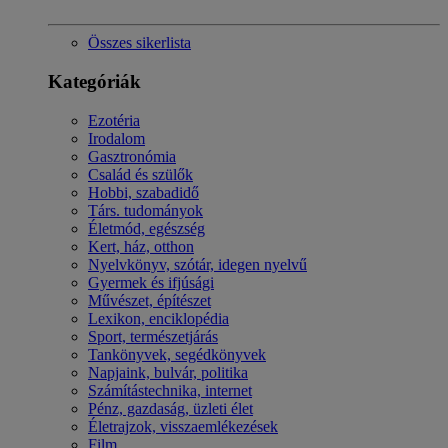
Összes sikerlista
Kategóriák
Ezotéria
Irodalom
Gasztronómia
Család és szülők
Hobbi, szabadidő
Társ. tudományok
Életmód, egészség
Kert, ház, otthon
Nyelvkönyv, szótár, idegen nyelvű
Gyermek és ifjúsági
Művészet, építészet
Lexikon, enciklopédia
Sport, természetjárás
Tankönyvek, segédkönyvek
Napjaink, bulvár, politika
Számítástechnika, internet
Pénz, gazdaság, üzleti élet
Életrajzok, visszaemlékezések
Film