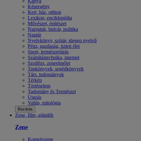
Kártya
Képregény
Kert, ház, otthon
Lexikon, enciklopédia
Művészet, építészet
Napjaink, bulvár, politika
Naptár
Nyelvkönyv, szótár, idegen nyelvű
Pénz, gazdaság, üzleti élet
Sport, természetjárás
Számítástechnika, internet
Szolfézs, zeneelmélet
Tankönyvek, segédkönyvek
Társ. tudományok
Térkép
Történelem
Tudomány és Természet
Utazás
Vallás, mitológia
Bezárás
Zene, film, ajándék
Zene
Komolyzene