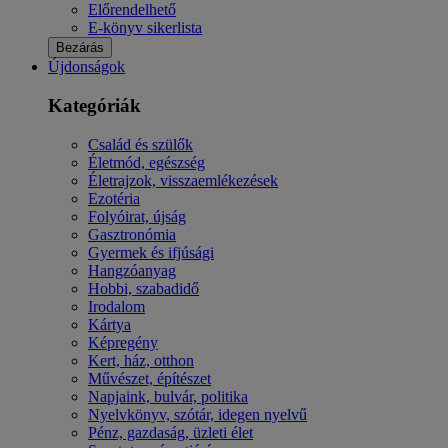
Előrendelhető
E-könyv sikerlista
Bezárás
Újdonságok
Kategóriák
Család és szülők
Életmód, egészség
Életrajzok, visszaemlékezések
Ezotéria
Folyóirat, újság
Gasztronómia
Gyermek és ifjúsági
Hangzóanyag
Hobbi, szabadidő
Irodalom
Kártya
Képregény
Kert, ház, otthon
Művészet, építészet
Napjaink, bulvár, politika
Nyelvkönyv, szótár, idegen nyelvű
Pénz, gazdaság, üzleti élet