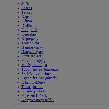
Játék
Utazás
Térkép
Naptár
Kártya
Diafilm
Földgömb
Képeslap
Képregény
Történelem
Hangoskönyv
Hangzóanyag
Papír, írószer
Folyóirat, újság
Vallás, mitológia
Tudomány és Természet
Szolfézs, zeneelmélet
Egyéb áru, szolgáltatás
E-hangoskönyv
Társasjátékok
Kreatív játékok
Fejlesztő játékok
Könyves kiegészítők