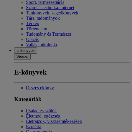
Sport, természetjárás
Számítástechnika, internet
Tankönyvek, segédkönyvek
Társ. tudományok
Térkép
Történelem
Tudomány és Természet
Utazás
Vallás, mitológia
E-könyvek
Vissza
E-könyvek
Összes ekönyv
Kategóriák
Család és szülők
Életmód, egészség
Életrajzok, visszaemlékezések
Ezotéria
Gasztronómia