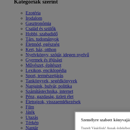
Kategóriák szerint
Ezotéria
Irodalom
Gasztronómia
Család és szülők
Hobbi, szabadidő
Társ. tudományok
Életmód, egészség
Kert, ház, otthon
Nyelvkönyv, szótár, idegen nyelvű
Gyermek és ifjúsági
Művészet, építészet
Lexikon, enciklopédia
Sport, természetjárás
Tankönyvek, segédkönyvek
Napjaink, bulvár, politika
Számítástechnika, internet
Pénz, gazdaság, üzleti élet
Életrajzok, visszaemlékezések
Film
Játék
Utazás
Személyre szabott könyvajá
Térkép
Naptár
Tisztelt Vásárlónk! Annak érdekében