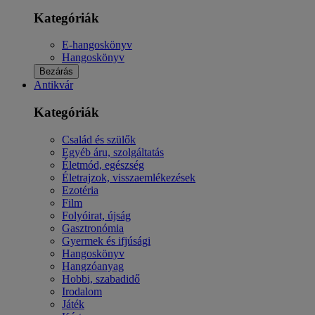
Kategóriák
E-hangoskönyv
Hangoskönyv
Bezárás
Antikvár
Kategóriák
Család és szülők
Egyéb áru, szolgáltatás
Életmód, egészség
Életrajzok, visszaemlékezések
Ezotéria
Film
Folyóirat, újság
Gasztronómia
Gyermek és ifjúsági
Hangoskönyv
Hangzóanyag
Hobbi, szabadidő
Irodalom
Játék