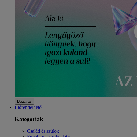
Bezárás
Előrendelhető
Kategóriák
Család és szülők
Egyéb áru, szolgáltatás