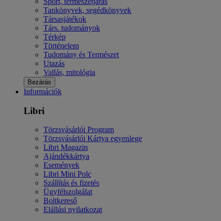
Sport, természetjárás
Tankönyvek, segédkönyvek
Társasjátékok
Társ. tudományok
Térkép
Történelem
Tudomány és Természet
Utazás
Vallás, mitológia
Bezárás
Információk
Libri
Törzsvásárlói Program
Törzsvásárlói Kártya egyenlege
Libri Magazin
Ajándékkártya
Események
Libri Mini Polc
Szállítás és fizetés
Ügyfélszolgálat
Boltkereső
Elállási nyilatkozat