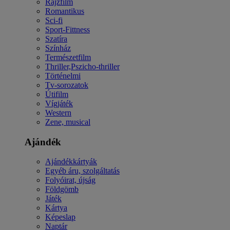
Rajzfilm
Romantikus
Sci-fi
Sport-Fittness
Szatíra
Színház
Természetfilm
Thriller,Pszicho-thriller
Történelmi
Tv-sorozatok
Útifilm
Vígjáték
Western
Zene, musical
Ajándék
Ajándékkártyák
Egyéb áru, szolgáltatás
Folyóirat, újság
Földgömb
Játék
Kártya
Képeslap
Naptár