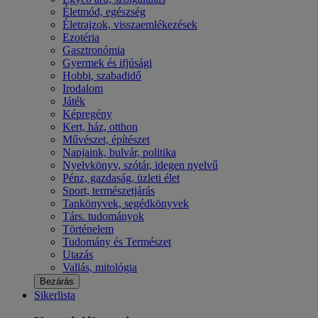
Életmód, egészség
Életrajzok, visszaemlékezések
Ezotéria
Gasztronómia
Gyermek és ifjúsági
Hobbi, szabadidő
Irodalom
Játék
Képregény
Kert, ház, otthon
Művészet, építészet
Napjaink, bulvár, politika
Nyelvkönyv, szótár, idegen nyelvű
Pénz, gazdaság, üzleti élet
Sport, természetjárás
Tankönyvek, segédkönyvek
Társ. tudományok
Történelem
Tudomány és Természet
Utazás
Vallás, mitológia
Bezárás
Sikerlista