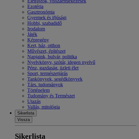
Életrajzok, visszaemlékezések
Ezotéria
Gasztronómia
Gyermek és ifjúsági
Hobbi, szabadidő
Irodalom
Játék
Képregény
Kert, ház, otthon
Művészet, építészet
Napjaink, bulvár, politika
Nyelvkönyv, szótár, idegen nyelvű
Pénz, gazdaság, üzleti élet
Sport, természetjárás
Tankönyvek, segédkönyvek
Társ. tudományok
Történelem
Tudomány és Természet
Utazás
Vallás, mitológia
Sikerlista
Vissza
Sikerlista