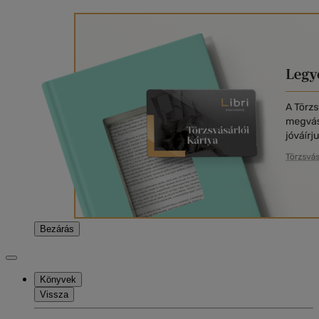
Bezárás
Könyvek
Vissza