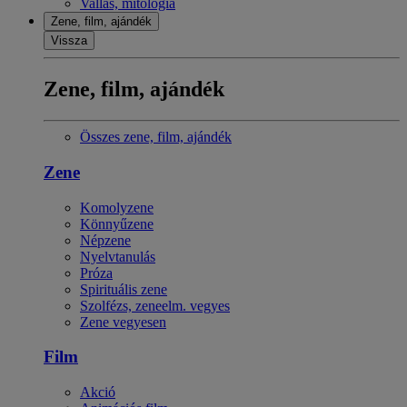
Vallás, mitológia
Zene, film, ajándék
Vissza
Zene, film, ajándék
Összes zene, film, ajándék
Zene
Komolyzene
Könnyűzene
Népzene
Nyelvtanulás
Próza
Spirituális zene
Szolfézs, zeneelm. vegyes
Zene vegyesen
Film
Akció