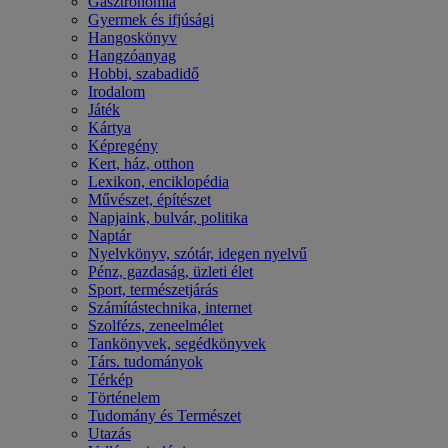
Gasztronómia
Gyermek és ifjúsági
Hangoskönyv
Hangzóanyag
Hobbi, szabadidő
Irodalom
Játék
Kártya
Képregény
Kert, ház, otthon
Lexikon, enciklopédia
Művészet, építészet
Napjaink, bulvár, politika
Naptár
Nyelvkönyv, szótár, idegen nyelvű
Pénz, gazdaság, üzleti élet
Sport, természetjárás
Számítástechnika, internet
Szolfézs, zeneelmélet
Tankönyvek, segédkönyvek
Társ. tudományok
Térkép
Történelem
Tudomány és Természet
Utazás