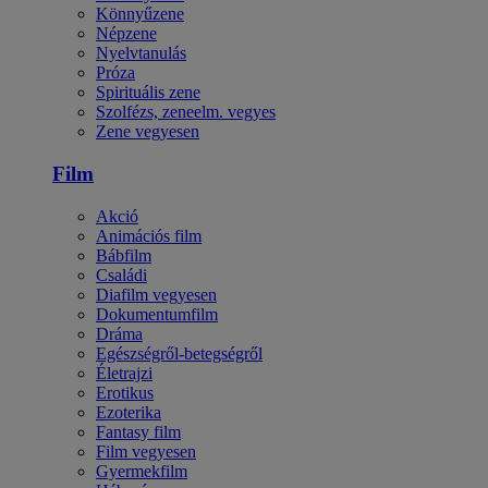
Könnyűzene
Népzene
Nyelvtanulás
Próza
Spirituális zene
Szolfézs, zeneelm. vegyes
Zene vegyesen
Film
Akció
Animációs film
Bábfilm
Családi
Diafilm vegyesen
Dokumentumfilm
Dráma
Egészségről-betegségről
Életrajzi
Erotikus
Ezoterika
Fantasy film
Film vegyesen
Gyermekfilm