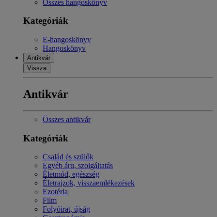
Összes hangoskönyv
Kategóriák
E-hangoskönyv
Hangoskönyv
Antikvár
Vissza
Antikvár
Összes antikvár
Kategóriák
Család és szülők
Egyéb áru, szolgáltatás
Életmód, egészség
Életrajzok, visszaemlékezések
Ezotéria
Film
Folyóirat, újság