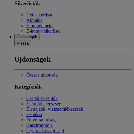
Sikerlisták
Heti sikerlista
Aktuális
Előrendelhető
E-könyv sikerlista
Újdonságok
Vissza
Újdonságok
Összes újdonság
Kategóriák
Család és szülők
Életmód, egészség
Életrajzok, visszaemlékezések
Ezotéria
Folyóirat, újság
Gasztronómia
Gyermek és ifjúsági