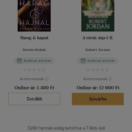
Harag & hajnal
A tőrök útja I-II.
Renée Ahdieh
Robert Jordan
Antikvár partner
Antikvár partner
Árinformációk
Árinformációk
Online ár:
1 490 Ft
Online ár:
12 990 Ft
Tovább
Kosárba
3280 termék eddig betöltve a 7 866-ből