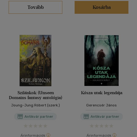
(1085)
Tovább
Kosárba
(310)
(69)
(13)
(17)
(6373)
Alkalmaz
Szilánkok (Unseen
Kósza utak legendája
Domains fantasy antológia)
Joung-Jung Róbert (szerk.)
Gerencsér János
Antikvár partner
Antikvár partner
Árinformációk
Árinformációk