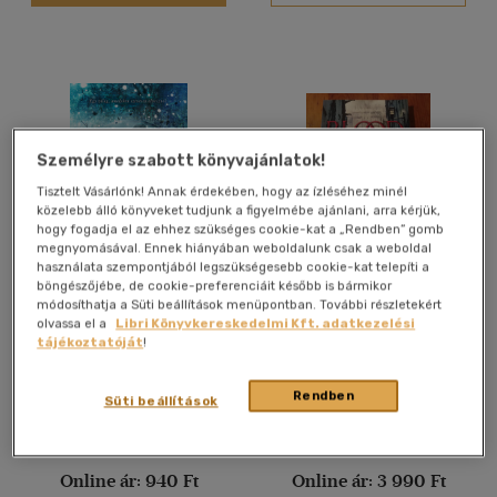
Felnőtt
(3452)
Nyelv szerint
Magyar
(3567)
Személyre szabott könyvajánlatok!
Amerikai angol
(2)
Tisztelt Vásárlónk! Annak érdekében, hogy az ízléséhez minél
Angol
(722)
közelebb álló könyveket tudjunk a figyelmébe ajánlani, arra kérjük,
Angol-amerikai
(5)
hogy fogadja el az ehhez szükséges cookie-kat a „Rendben” gomb
megnyomásával. Ennek hiányában weboldalunk csak a weboldal
Francia
(3)
használata szempontjából legszükségesebb cookie-kat telepíti a
böngészőjébe, de cookie-preferenciáit később is bármikor
Alvilági dal
Blood Song La Dame des
Holland
(1)
módosíthatja a Süti beállítások menüpontban. További részletekért
Corbeaux et autres
olvassa el a
Libri Könyvkereskedelmi Kft. adatkezelési
Horvát
(1)
Nouvelles
S. Jae-Jones
Anthony Ryan
tájékoztatóját
!
Macedon
(1)
Antikvár partner
Antikvár partner
több nyelv megjelenítése
Rendben
Süti beállítások
Árinformációk
Árinformációk
Vélemény szerint
Online ár:
940 Ft
Online ár:
3 990 Ft