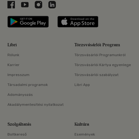
Libri a Facebookon
Libri a Youtube-on
Libri az Instagramon
Libri a LinkedInen
Libri applikáció Szerezd meg: Google P
Libri applikáció 
Libri
Törzsvásárlói Program
Rólunk
Törzsvásárlói Programunkról
Karrier
Törzsvásárlói Kártya egyenlege
Impresszum
Törzsvásárlói szabályzat
Társadalmi programok
Libri App
Adományozás
Akadálymentesítési nyilatkozat
Szolgáltatás
Kultúra
Boltkereső
Események