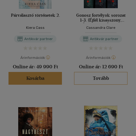
Párválasztó történetek 2.
Gonosz fortélyok sorozat
1-3. (Éjfél kisasszony,
Árnyak ura, Éjsötét
Kiera Cass
Cassandra Clare
Királynő) - Árnyvadász
történetek
Antikvár partner
Antikvár partner
Árinformációk
Árinformációk
Online ár:
49 990 Ft
Online ár:
12 690 Ft
Kosárba
Tovább