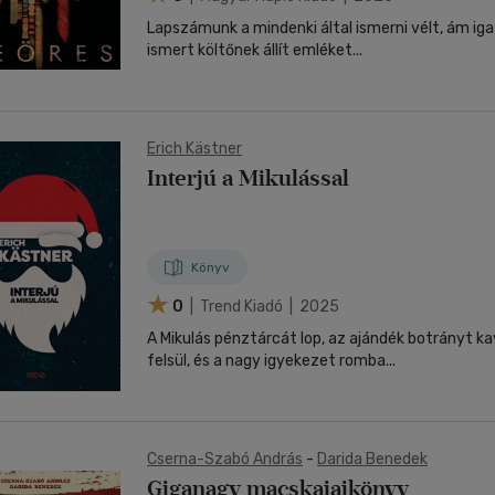
Lapszámunk a mindenki által ismerni vélt, ám iga
ismert költőnek állít emléket...
Erich Kästner
Interjú a Mikulással
Könyv
0
| Trend Kiadó | 2025
A Mikulás pénztárcát lop, az ajándék botrányt ka
felsül, és a nagy igyekezet romba...
Cserna-Szabó András
-
Darida Benedek
Giganagy macskajajkönyv