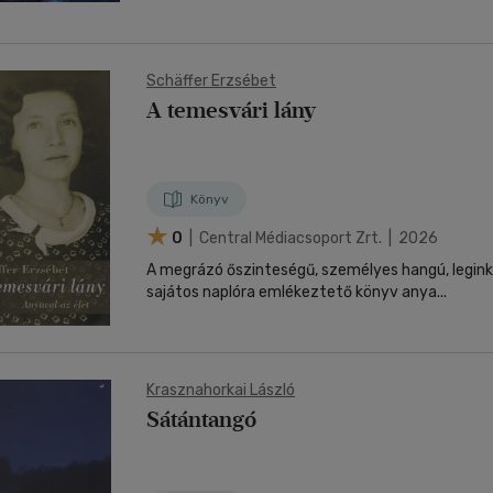
Schäffer Erzsébet
A temesvári lány
Könyv
0
| Central Médiacsoport Zrt. | 2026
A megrázó őszinteségű, személyes hangú, legin
sajátos naplóra emlékeztető könyv anya...
Krasznahorkai László
Sátántangó