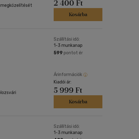
2 400 Ft
s megközelítését
Kosárba
Szállítási idő:
1-3 munkanap
599
pontot ér
Árinformációk
Kiadói ár:
5 999 Ft
olozsvári
Kosárba
Szállítási idő:
1-3 munkanap