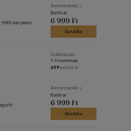
Árinformációk
Borító ár:
6 999 Ft
e 1985-ben jelent
Kosárba
Szállítási idő:
1-3 munkanap
699
pontot ér
Árinformációk
Kiadói ár:
6 999 Ft
hagyott
Kosárba