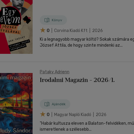
Könyv
0
| Corvina Kiadó Kft | 2026
Ki a legnagyobb magyar költő? Sokak számára 
József Attila, de hogy szinte mindenki az...
Pataky Adrienn
Irodalmi Magazin - 2026/1.
Ajándék
0
| Magyar Napló Kiadó | 2026
"Habár kultusza eleven a Balaton-felvidéken, mű
ismeretlenek a szélesebb...