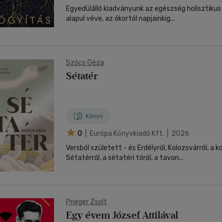
Egyedülálló kiadványunk az egészség holisztiku
alapul véve, az ókortól napjainkig...
Szőcs Géza
Sétatér
Könyv
0
| Európa Könyvkiadó Kft. | 2026
Versből született - és Erdélyről, Kolozsvárról, a k
Sétatérről, a sétatéri tóról, a tavon...
Prieger Zsolt
Egy évem József Attilával