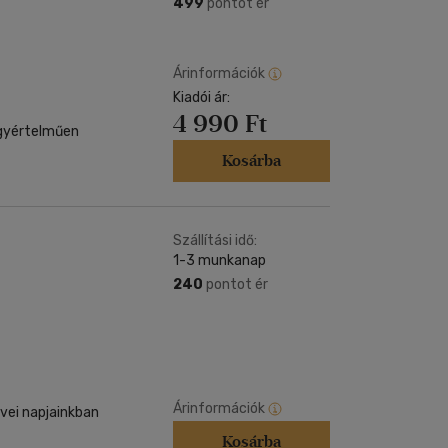
499
pontot ér
Árinformációk
Kiadói ár:
4 990 Ft
egyértelműen
Kosárba
Szállítási idő:
1-3 munkanap
240
pontot ér
Árinformációk
vei napjainkban
Kosárba