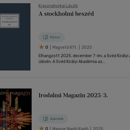
Krasznahorkai László
A stockholmi beszéd
Könyv
0
| Magvető Kft. | 2025
Elhangzott 2025. december 7-én, a Svéd Királyi
ülésén. A Svéd Királyi Akadémia az...
Irodalmi Magazin 2025/3.
Ajándék
0
| Magyar Napló Kiadó | 2025