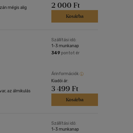
2 000 Ft
zán mégis alig
Kosárba
Szállítási idő:
1-3 munkanap
349
pontot ér
Árinformációk
Kiadói ár:
3 499 Ft
var, az álmikulás
Kosárba
Szállítási idő:
1-3 munkanap