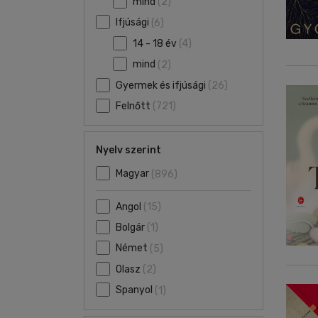
mind
(2)
Ifjúsági
(6)
14 - 18 év
(4)
mind
(2)
Gyermek és ifjúsági
(26)
Felnőtt
(721)
Nyelv szerint
Magyar
(896)
Angol
(15)
Bolgár
(1)
Német
(5)
Olasz
(2)
Spanyol
(1)