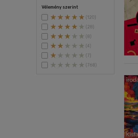
Vélemény szerint
(120)
(28)
(8)
(4)
(7)
(768)