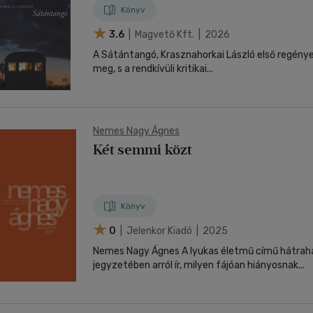
Könyv
3.6
| Magvető Kft. | 2026
A Sátántangó, Krasznahorkai László első regény
meg, s a rendkívüli kritikai...
Nemes Nagy Ágnes
Két semmi közt
Könyv
0
| Jelenkor Kiadó | 2025
Nemes Nagy Ágnes A lyukas életmű című hátra
jegyzetében arról ír, milyen fájóan hiányosnak...