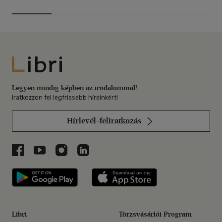
Libri
Legyen mindig képben az irodalommal!
Iratkozzon fel legfrissebb híreinkért!
Hírlevél-feliratkozás
Libri a Facebookon
Libri a Youtube-on
Libri az Instagramon
Libri a LinkedInen
Libri applikáció Szerezd meg: Google P
Libri applikáció 
Libri
Törzsvásárlói Program