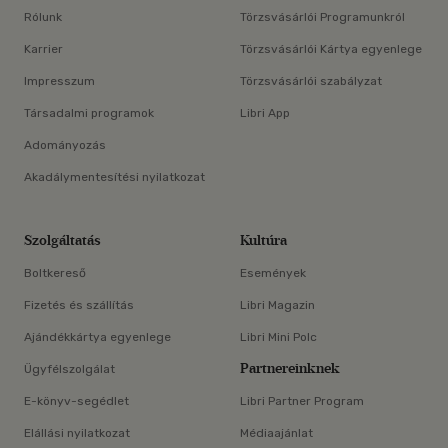
Rólunk
Törzsvásárlói Programunkról
Karrier
Törzsvásárlói Kártya egyenlege
Impresszum
Törzsvásárlói szabályzat
Társadalmi programok
Libri App
Adományozás
Akadálymentesítési nyilatkozat
Szolgáltatás
Kultúra
Boltkereső
Események
Fizetés és szállítás
Libri Magazin
Ajándékkártya egyenlege
Libri Mini Polc
Partnereinknek
Ügyfélszolgálat
E-könyv-segédlet
Libri Partner Program
Elállási nyilatkozat
Médiaajánlat