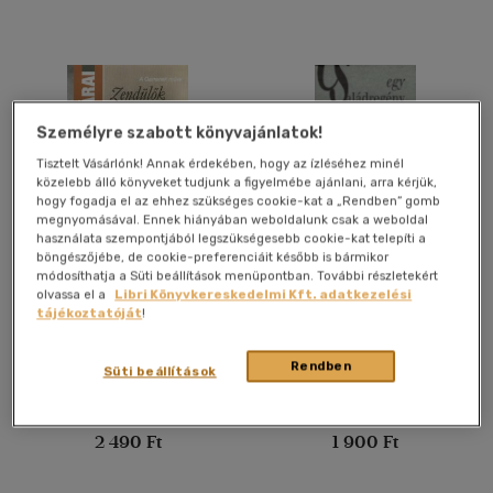
mind
(117)
Gyermek és ifjúsági
(35)
Felnőtt
(21193)
Személyre szabott könyvajánlatok!
Nyelv szerint
Tisztelt Vásárlónk! Annak érdekében, hogy az ízléséhez minél
Magyar
(20103)
közelebb álló könyveket tudjunk a figyelmébe ajánlani, arra kérjük,
hogy fogadja el az ehhez szükséges cookie-kat a „Rendben” gomb
megnyomásával. Ennek hiányában weboldalunk csak a weboldal
Amerikai angol
(1)
használata szempontjából legszükségesebb cookie-kat telepíti a
böngészőjébe, de cookie-preferenciáit később is bármikor
Angol
(2171)
Zendülők
Egy családregény vége
módosíthatja a Süti beállítások menüpontban. További részletekért
Cigány
(1)
olvassa el a
Libri Könyvkereskedelmi Kft. adatkezelési
tájékoztatóját
!
Márai Sándor
Nádas Péter
Cseh
(8)
Francia
(163)
Könyv
Könyv
Rendben
Süti beállítások
Holland
(2)
Utolsó ismert ár:
Utolsó ismert ár:
Horvát
(1)
2 490 Ft
1 900 Ft
több nyelv megjelenítése