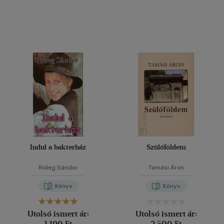
Indul a bakterház
Szülőföldem
Rideg Sándor
Tamási Áron
Könyv
Könyv
Utolsó ismert ár:
Utolsó ismert ár:
1 190 Ft
2 500 Ft