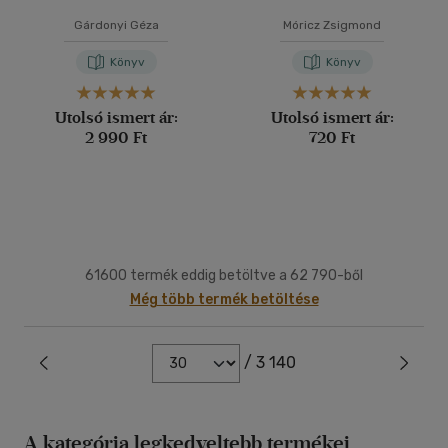
Gárdonyi Géza
Móricz Zsigmond
Könyv
Könyv
Utolsó ismert ár:
Utolsó ismert ár:
2 990 Ft
720 Ft
61600 termék eddig betöltve a 62 790-ből
Még több termék betöltése
/ 3 140
A kategória legkedveltebb termékei