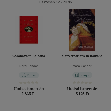
Összesen
62 790
db
40 db / oldal
Ár szerint
500 Ft alatt
(534)
500 Ft - 2500 Ft
(37508)
Alkalmaz
2500 Ft - 4500 Ft
(16974)
4500 Ft felett
(8534)
Korosztály szerint
Casanova in Bolzano
Conversations in Bolzano
Gyermek
(13)
Márai Sándor
Márai Sándor
3 - 6 év
(1)
Könyv
Könyv
mind
(8)
Ifjúsági
(284)
Utolsó ismert ár:
Utolsó ismert ár:
6 -10 év
(6)
1 335 Ft
5 125 Ft
10 - 14 év
(22)
14 - 18 év
(129)