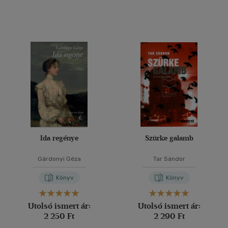
Vélemény szerint
(2289)
(955)
(306)
(68)
(130)
(59043)
Ida regénye
Szürke galamb
Alkalmaz
Gárdonyi Géza
Tar Sándor
Könyv
Könyv
Utolsó ismert ár:
Utolsó ismert ár:
2 250 Ft
2 290 Ft