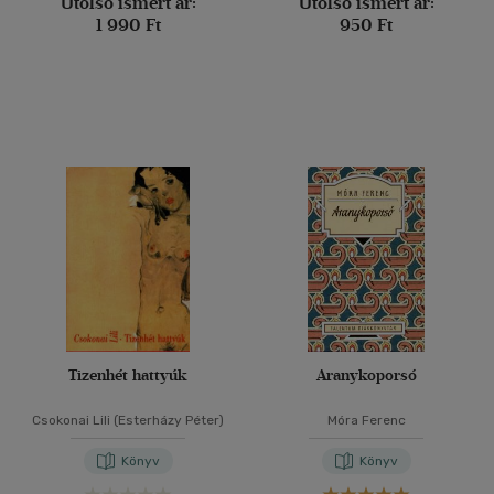
Utolsó ismert ár:
Utolsó ismert ár:
1 990 Ft
950 Ft
Tizenhét hattyúk
Aranykoporsó
Csokonai Lili (Esterházy Péter)
Móra Ferenc
Könyv
Könyv