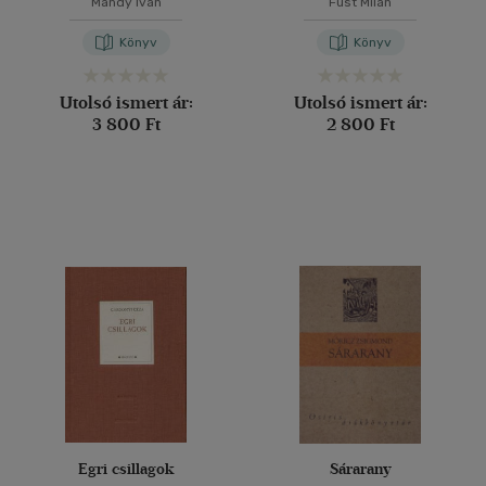
Mándy Iván
Füst Milán
Könyv
Könyv
Utolsó ismert ár:
Utolsó ismert ár:
3 800 Ft
2 800 Ft
Egri csillagok
Sárarany