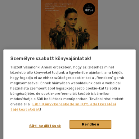
Személyre szabott könyvajánlatok!
Tisztelt Vásárlónk! Annak érdekében, hogy az ízléséhez minél
közelebb álló könyveket tudjunk a figyelmébe ajánlani, arra kérjük,
hogy fogadja el az ehhez szükséges cookie-kat a „Rendben” gomb
megnyomásával. Ennek hiányában weboldalunk csak a weboldal
használata szempontjából legszükségesebb cookie-kat telepíti a
böngészőjébe, de cookie-preferenciáit később is bármikor
módosíthatja a Süti beállítások menüpontban. További részletekért
olvassa el a
Libri Könyvkereskedelmi Kft. adatkezelési
Kívánságlistához adom
Megosztom
tájékoztatóját
!
(3 vélemény)
Rendben
Süti beállítások
Könyvmolyképző Kiadó Kft.
|
2023
|
magyar nyelvű
|
puhatáblás, ragasztókötött
|
572 oldal