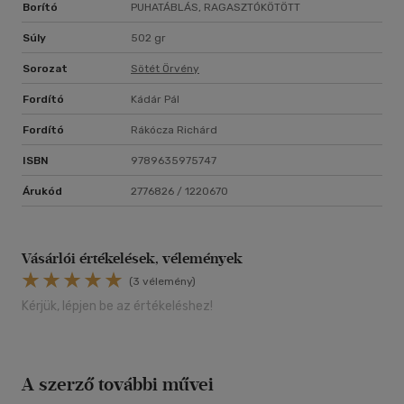
Borító
PUHATÁBLÁS, RAGASZTÓKÖTÖTT
16 éves kortól ajánljuk!
Súly
502 gr
Sorozat
Sötét Örvény
Fordító
Kádár Pál
Fordító
Rákócza Richárd
ISBN
9789635975747
Árukód
2776826 / 1220670
Vásárlói értékelések, vélemények
(3 vélemény)
Kérjük, lépjen be az értékeléshez!
A szerző további művei