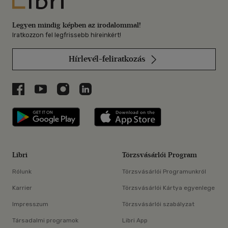
Legyen mindig képben az irodalommal!
Iratkozzon fel legfrissebb híreinkért!
Hírlevél-feliratkozás
Libri a Facebookon
Libri a Youtube-on
Libri az Instagramon
Libri a LinkedInen
Libri applikáció Szerezd meg: Google P
Libri applikáció 
Libri
Törzsvásárlói Program
Rólunk
Törzsvásárlói Programunkról
Karrier
Törzsvásárlói Kártya egyenlege
Impresszum
Törzsvásárlói szabályzat
Társadalmi programok
Libri App