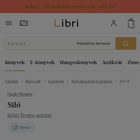
Kulacs / strandtáska most csak 1499 Ft!
Törzsvásárlói Kártya adatai
Részletes keresés
Könyvek
E-könyvek
Hangoskönyvek
Antikvár
Zene,
Főoldal
Könyvek
Irodalom
Szórakoztató irodalom
Sci-fi
Hugh Howey
Siló
Sötét Örvény sorozat
Könyv