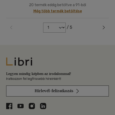
20 termék eddig betöltve a 91-ből
Még több termék betöltése
/ 5
Libri
Legyen mindig képben az irodalommal!
Iratkozzon fel legfrissebb híreinkért!
Hírlevél-feliratkozás
Libri a Facebookon
Libri a Youtube-on
Libri az Instagramon
Libri a LinkedInen