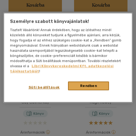
(9)
Kosárba
Kosárba
(5)
(43)
Személyre szabott könyvajánlatok!
Tisztelt Vásárlónk! Annak érdekében, hogy az ízléséhez minél
közelebb álló könyveket tudjunk a figyelmébe ajánlani, arra kérjük,
hogy fogadja el az ehhez szükséges cookie-kat a „Rendben” gomb
Alkalmaz
megnyomásával. Ennek hiányában weboldalunk csak a weboldal
használata szempontjából legszükségesebb cookie-kat telepíti a
böngészőjébe, de cookie-preferenciáit később is bármikor
módosíthatja a Süti beállítások menüpontban. További részletekért
olvassa el a
Libri Könyvkereskedelmi Kft. adatkezelési
tájékoztatóját
!
Rendben
Süti beállítások
A világ összes tengere
Műszak
Guy Gavriel Kay
Hugh Howey
Könyv
Könyv
Árinformációk
Árinformációk