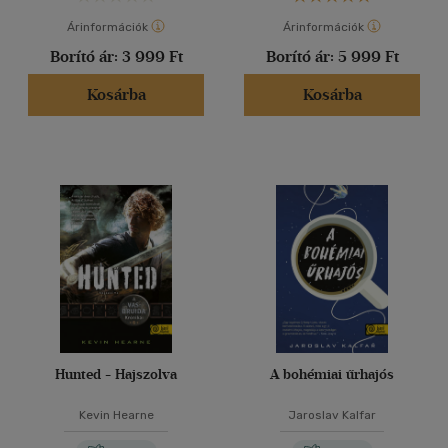
Árinformációk
Árinformációk
Borító ár:
3 999 Ft
Borító ár:
5 999 Ft
Kosárba
Kosárba
Hunted - Hajszolva
A bohémiai űrhajós
Kevin Hearne
Jaroslav Kalfar