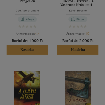
Pengeélen
Tricked - Átverve - A
Vasdruida Krónikái 4. -
puha kötés
Joe Abercrombie
Kevin Hearne
Könyv
Könyv
Árinformációk
Árinformációk
Borító ár:
4 999 Ft
Borító ár:
2 999 Ft
Kosárba
Kosárba