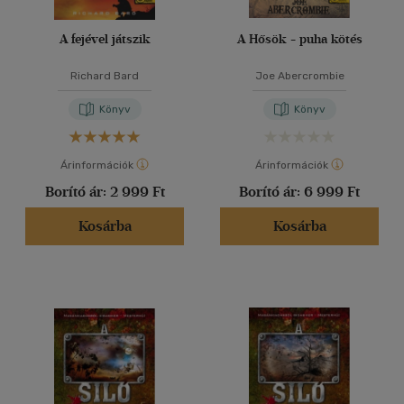
A fejével játszik
A Hősök - puha kötés
Richard Bard
Joe Abercrombie
Könyv
Könyv
Árinformációk
Árinformációk
Borító ár:
2 999 Ft
Borító ár:
6 999 Ft
Kosárba
Kosárba