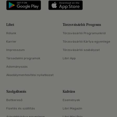
Libri applikáció Szerezd meg: Google P
Libri applikáció 
Libri
Törzsvásárlói Program
Rólunk
Törzsvásárlói Programunkról
Karrier
Törzsvásárlói Kártya egyenlege
Impresszum
Törzsvásárlói szabályzat
Társadalmi programok
Libri App
Adományozás
Akadálymentesítési nyilatkozat
Szolgáltatás
Kultúra
Boltkereső
Események
Fizetés és szállítás
Libri Magazin
Ajándékkártya egyenlege
Libri Mini Polc