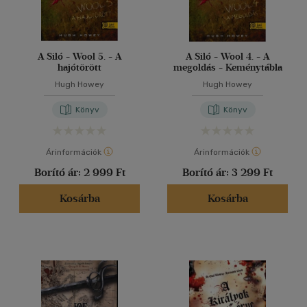
A Siló - Wool 5. - A
A Siló - Wool 4. - A
hajótörött
megoldás - Keménytábla
Hugh Howey
Hugh Howey
Könyv
Könyv
Árinformációk
Árinformációk
Borító ár:
2 999 Ft
Borító ár:
3 299 Ft
Kosárba
Kosárba