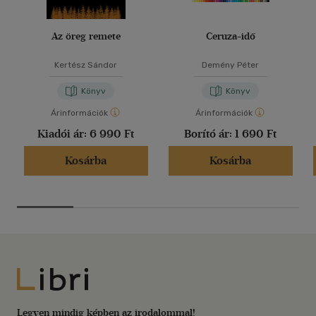
Az öreg remete
Ceruza-idő
Kertész Sándor
Demény Péter
Könyv
Könyv
Árinformációk
Árinformációk
Kiadói ár:
6 990 Ft
Borító ár:
1 690 Ft
Kosárba
Kosárba
Libri
Legyen mindig képben az irodalommal!