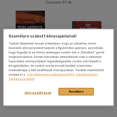
(2)
Összesen
87
db
Ifjúsági
(11)
40 db / oldal
6 -10 év
(1)
14 - 18 év
(1)
Alkalmaz
mind
(9)
Személyre szabott könyvajánlatok!
Gyermek és ifjúsági
(5)
Tisztelt Vásárlónk! Annak érdekében, hogy az ízléséhez minél
Felnőtt
(68)
közelebb álló könyveket tudjunk a figyelmébe ajánlani, arra kérjük,
hogy fogadja el az ehhez szükséges cookie-kat a „Rendben” gomb
megnyomásával. Ennek hiányában weboldalunk csak a weboldal
Táblakönyv
Be the Best
használata szempontjából legszükségesebb cookie-kat telepíti a
Nyelv szerint
böngészőjébe, de cookie-preferenciáit később is bármikor
Polyánszky-Tamási Zoltán
módosíthatja a Süti beállítások menüpontban. További részletekért
Magyar
(65)
olvassa el a
Libri Könyvkereskedelmi Kft. adatkezelési
tájékoztatóját
!
Könyv
Könyv
Angol
(5)
Német
(15)
Rendben
Süti beállítások
Utolsó ismert ár:
Utolsó ismert ár:
1 980 Ft
4 990 Ft
Vélemény szerint
(3)