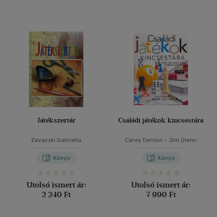
(3)
(1)
(80)
Alkalmaz
Játékszertár
Családi játékok kincsestára
Zavaczki Gabriella
Carey Denton
-
Jim Glenn
Könyv
Könyv
Utolsó ismert ár:
Utolsó ismert ár:
2 240 Ft
7 990 Ft