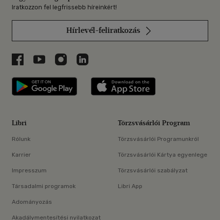
Iratkozzon fel legfrissebb híreinkért!
Hírlevél-feliratkozás
Libri a Facebookon
Libri a Youtube-on
Libri az Instagramon
Libri a LinkedInen
Libri applikáció Szerezd meg: Google P
Libri applikáció 
Libri
Törzsvásárlói Program
Rólunk
Törzsvásárlói Programunkról
Karrier
Törzsvásárlói Kártya egyenlege
Impresszum
Törzsvásárlói szabályzat
Társadalmi programok
Libri App
Adományozás
Akadálymentesítési nyilatkozat