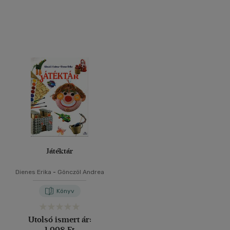
Játéktár
Dienes Erika
-
Gönczöl Andrea
Könyv
Utolsó ismert ár:
1 998 Ft