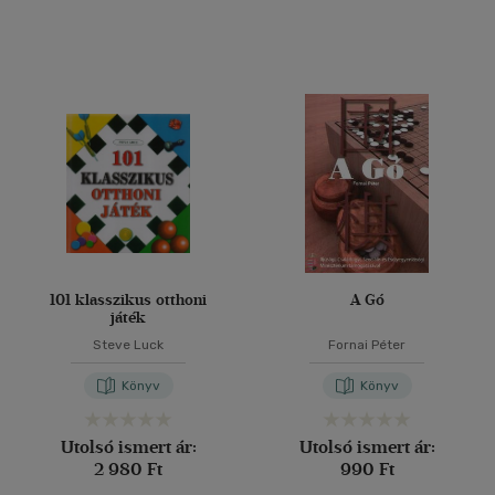
101 klasszikus otthoni
A Gó
játék
Steve Luck
Fornai Péter
Könyv
Könyv
Utolsó ismert ár:
Utolsó ismert ár:
2 980 Ft
990 Ft