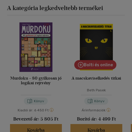
A kategória legkedveltebb termékei
Bolti és online
Murdoku - 80 gyilkosan jó
A macskaviselkedés titkai
logikai rejtvény
Beth Pasek
Könyv
Könyv
Kiadói ár:
6 450 Ft
Árinformációk
Bevezető ár:
5 805 Ft
Borító ár:
4 499 Ft
Kosárba
Kosárba