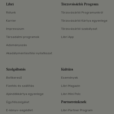
Libri
Törzsvásárlói Program
Rólunk
Törzsvásárlói Programunkról
Karrier
Törzsvásárlói Kártya egyenlege
Impresszum
Törzsvásárlói szabályzat
Társadalmi programok
Libri App
Adományozás
Akadálymentesítési nyilatkozat
Szolgáltatás
Kultúra
Boltkereső
Események
Fizetés és szállítás
Libri Magazin
Ajándékkártya egyenlege
Libri Mini Polc
Partnereinknek
Ügyfélszolgálat
E-könyv-segédlet
Libri Partner Program