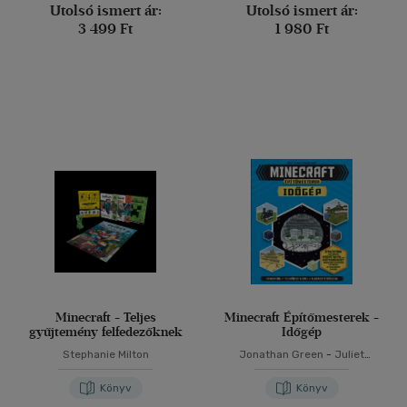
Utolsó ismert ár:
Utolsó ismert ár:
3 499 Ft
1 980 Ft
Minecraft - Teljes
Minecraft Építőmesterek -
gyűjtemény felfedezőknek
Időgép
Stephanie Milton
Jonathan Green
-
Juliet
Stanley
Könyv
Könyv