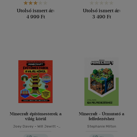
Utolsó ismert ár:
Utolsó ismert ár:
4 999 Ft
3 490 Ft
Minecraft építőmesterek a
Minecraft - Útmutató a
világ körül
felfedezéshez
Joey Davey
-
Will Jewitt
-
Stephanie Milton
Darcy Myles
-
Juliet Stanley