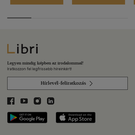
Libri
Legyen mindig képben az irodalommal!
Iratkozzon fel legfrissebb híreinkért!
Hírlevél-feliratkozás
Libri a Facebookon
Libri a Youtube-on
Libri az Instagramon
Libri a LinkedInen
Libri applikáció Szerezd meg: Google P
Libri applikáció 