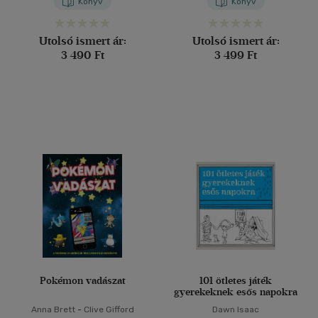
Könyv
Könyv
Utolsó ismert ár:
Utolsó ismert ár:
3 490 Ft
3 499 Ft
Pokémon vadászat
101 ötletes játék
gyerekeknek esős napokra
Anna Brett
-
Clive Gifford
Dawn Isaac