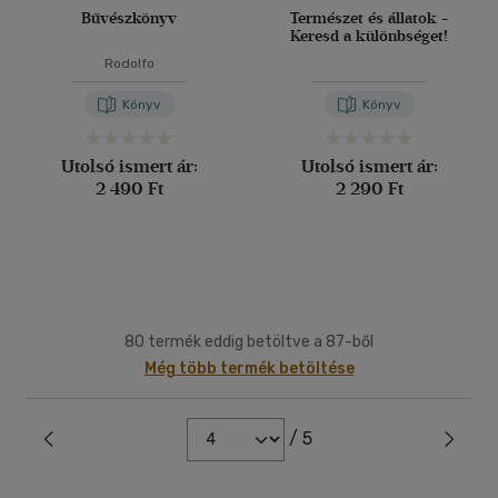
Bűvészkönyv
Természet és állatok -
Keresd a különbséget!
Rodolfo
Könyv
Könyv
Utolsó ismert ár:
Utolsó ismert ár:
2 490 Ft
2 290 Ft
80 termék eddig betöltve a 87-ből
Még több termék betöltése
/ 5