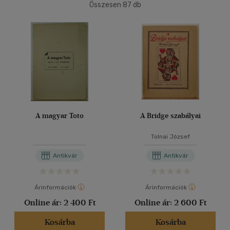
(2)
Összesen
87
db
Ifjúsági
(11)
40 db / oldal
6 -10 év
(1)
14 - 18 év
(1)
Alkalmaz
mind
(9)
Gyermek és ifjúsági
(5)
Felnőtt
(68)
A magyar Toto
A Bridge szabályai
Nyelv szerint
Tolnai József
Magyar
(65)
Antikvár
Antikvár
Angol
(5)
Német
(15)
Árinformációk
Árinformációk
Online ár:
2 400 Ft
Online ár:
2 600 Ft
Vélemény szerint
Kosárba
Kosárba
(3)