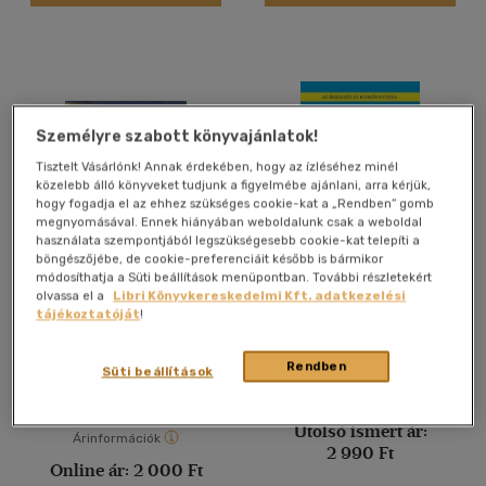
(3)
(1)
(80)
Személyre szabott könyvajánlatok!
Tisztelt Vásárlónk! Annak érdekében, hogy az ízléséhez minél
Alkalmaz
közelebb álló könyveket tudjunk a figyelmébe ajánlani, arra kérjük,
hogy fogadja el az ehhez szükséges cookie-kat a „Rendben” gomb
megnyomásával. Ennek hiányában weboldalunk csak a weboldal
használata szempontjából legszükségesebb cookie-kat telepíti a
böngészőjébe, de cookie-preferenciáit később is bármikor
módosíthatja a Süti beállítások menüpontban. További részletekért
Gaudeamus I-III.
Anya - nyelv - búvár
olvassa el a
Libri Könyvkereskedelmi Kft. adatkezelési
tájékoztatóját
!
Walter János
Szőcsné Antal Irén
Rendben
Antikvár
Könyv
Süti beállítások
Utolsó ismert ár:
Árinformációk
2 990 Ft
Online ár:
2 000 Ft