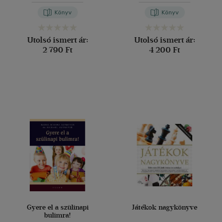
Könyv
Könyv
Utolsó ismert ár:
Utolsó ismert ár:
2 790 Ft
4 200 Ft
Gyere el a szülinapi
Játékok nagykönyve
bulimra!