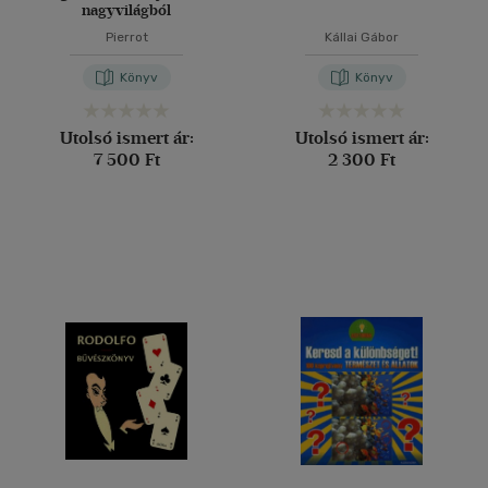
nagyvilágból
Pierrot
Kállai Gábor
Könyv
Könyv
Utolsó ismert ár:
Utolsó ismert ár:
7 500 Ft
2 300 Ft