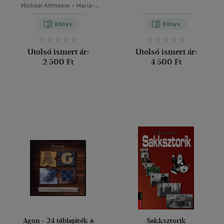
Michael Altmeyer
-
Maria-
Regina Altmeyer
Könyv
Könyv
Utolsó ismert ár:
Utolsó ismert ár:
2 500 Ft
4 500 Ft
Agon - 24 táblajáték a
Sakksztorik