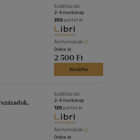
Szállítási idő:
2-4 munkanap
250
pontot ér
Árinformációk
Online ár:
2 500 Ft
Kosárba
Szállítási idő:
2-4 munkanap
évszázadok,
120
pontot ér
Árinformációk
Online ár: