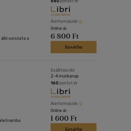
680
pontot ér
Árinformációk
Online ár:
6 800 Ft
 álló sorozata a
Kosárba
Szállítási idő:
2-4 munkanap
160
pontot ér
Árinformációk
Online ár:
1 600 Ft
. Vietnamba
Kosárba