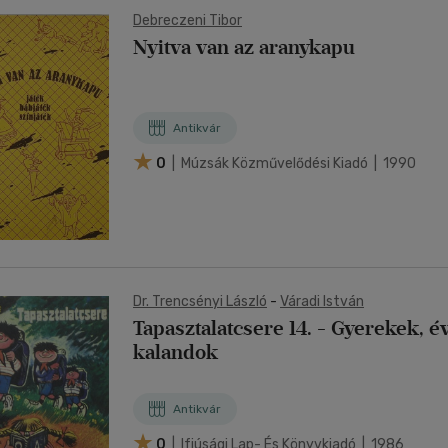
Debreczeni Tibor
Nyitva van az aranykapu
Antikvár
0
| Múzsák Közművelődési Kiadó | 1990
Dr. Trencsényi László
-
Váradi István
Tapasztalatcsere 14. - Gyerekek, 
kalandok
Antikvár
0
| Ifjúsági Lap- És Könyvkiadó | 1986