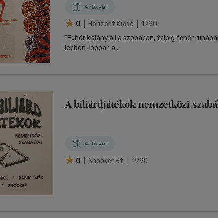
Antikvár
0
| Horizont Kiadó | 1990
"Fehér kislány áll a szobában, talpig fehér ruhába
lebben-lobban a...
A biliárdjátékok nemzetközi szabá
Antikvár
0
| Snooker Bt. | 1990