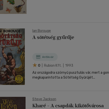
Ian Borouge
A sötétség gyűrűje
Antikvár
0
| Rubion Kft. | 1993
Az országodra szörnyű pusztulás vár, mert a go
megkaparintotta a Sötétség Gyűrűjét...
Steve Jackson
Kharé - A csapdák kikötővárosa