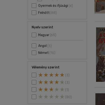
Gyermek és ifjúsági
(4)
Felnőtt
(68)
Nyelv szerint
Magyar
(65)
Angol
(5)
Német
(15)
Vélemény szerint
(3)
(3)
(1)
(80)