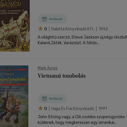
Antikvár
0
| Rakéta Könyvkiadó Kft. | 1992
A világhírű szerző, Steve Jackson új,négy részből
Kaland,Játék, Varázslat. A főhős...
Mark Acres
Vietnami tombolás
Antikvár
0
| Hajja És Fiai Könyvkiadó | 1991
John Strong vagy, a CIA zsoldos szuperügynöke
küldenek, hogy megkeressen egy amerikai...