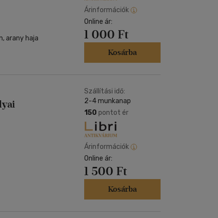
Árinformációk
Online ár:
1 000 Ft
n, arany haja
Kosárba
Szállítási idő:
2-4 munkanap
lyai
150
pontot ér
Árinformációk
Online ár:
1 500 Ft
Kosárba