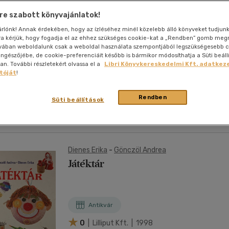
nyelvű
Egyéb áru,
Róka Sándor
jaink, bulvár, politika
jaink, bulvár, politika
Sport, természetjárás
Ismeretterjesztő
Nyelvkönyv, szótár, idegen nyelvű
Hangzóanyag
Történelem
Szatíra
Térkép
Térkép
Történele
e szabott könyvajánlatok!
szolgáltatás
Gyufarejtvények
Pénz, gazdaság, üzleti élet
lvkönyv, szótár, idegen nyelvű
tár
Számítástechnika, internet
Játékfilm
Pénz, gazdaság, üzleti élet
Papír, írószer
Tudomány és Természet
Színház
Történelem
Naptár
Tudomány 
sárlónk! Annak érdekében, hogy az ízléséhez minél közelebb álló könyveket tudjun
E-hangoskön
Sport, természetjárás
rra kérjük, hogy fogadja el az ehhez szükséges cookie-kat a „Rendben” gomb me
Kaland
Természetfilm
Kártya
Utazás
yában weboldalunk csak a weboldal használata szempontjából legszükségesebb c
Társasjátéko
böngészőjébe, de cookie-preferenciáit később is bármikor módosíthatja a Süti beáll
Kötelező
Thriller,Pszicho-
Antikvár
. További részletekért olvassa el a
Libri Könyvkereskedelmi Kft. adatkeze
Kreatív játék
olvasmányok-
thriller
tóját
!
filmfeld.
0
| Tóth-Könyvkereskedés Kft. | 2000
Történelmi
Krimi
Rendben
Tv-sorozatok
Süti beállítások
Misztikus
Dienes Erika
-
Gönczöl Andrea
Játéktár
Antikvár
0
| Lilliput Kft. | 1998