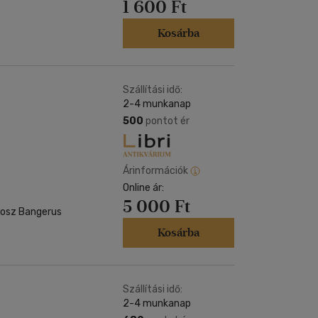
1 600 Ft
Kosárba
Szállítási idő:
2-4 munkanap
500
pontot ér
Árinformációk
Online ár:
5 000 Ft
nosz Bangerus
Kosárba
Szállítási idő:
2-4 munkanap