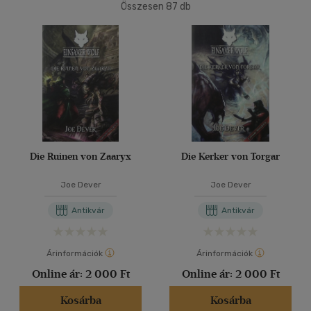
(2)
Összesen
87
db
Ifjúsági
(12)
40 db / oldal
6 -10 év
(1)
14 - 18 év
(1)
Alkalmaz
mind
(10)
Gyermek és ifjúsági
(4)
Felnőtt
(68)
Die Ruinen von Zaaryx
Die Kerker von Torgar
Nyelv szerint
Joe Dever
Joe Dever
Magyar
(65)
Antikvár
Antikvár
Angol
(5)
Német
(15)
Árinformációk
Árinformációk
Online ár:
2 000 Ft
Online ár:
2 000 Ft
Vélemény szerint
Kosárba
Kosárba
(3)