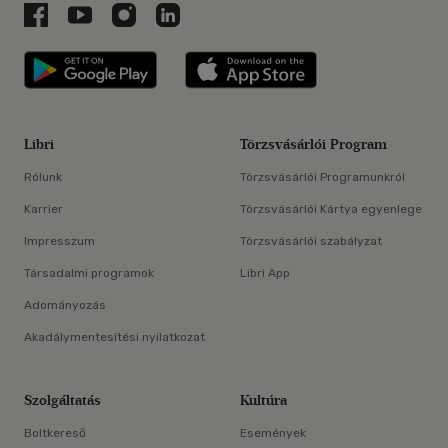
Libri a Facebookon
Libri a Youtube-on
Libri az Instagramon
Libri a LinkedInen
Libri applikáció Szerezd meg: Google P
Libri applikáció 
Libri
Törzsvásárlói Program
Rólunk
Törzsvásárlói Programunkról
Karrier
Törzsvásárlói Kártya egyenlege
Impresszum
Törzsvásárlói szabályzat
Társadalmi programok
Libri App
Adományozás
Akadálymentesítési nyilatkozat
Szolgáltatás
Kultúra
Boltkereső
Események