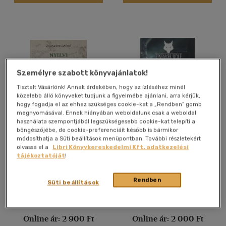
(3)
(1)
(80)
Személyre szabott könyvajánlatok!
Alkalmaz
Tisztelt Vásárlónk! Annak érdekében, hogy az ízléséhez minél
közelebb álló könyveket tudjunk a figyelmébe ajánlani, arra kérjük,
hogy fogadja el az ehhez szükséges cookie-kat a „Rendben” gomb
megnyomásával. Ennek hiányában weboldalunk csak a weboldal
használata szempontjából legszükségesebb cookie-kat telepíti a
böngészőjébe, de cookie-preferenciáit később is bármikor
Nyelvi rejtvény, játék,
Die Königreiche des
módosíthatja a Süti beállítások menüpontban. További részletekért
verseny
Schreckens
olvassa el a
Libri Könyvkereskedelmi Kft. adatkezelési
Zsigmond Győző
Joe Dever
tájékoztatóját
!
Antikvár
Antikvár
Rendben
Süti beállítások
Árinformációk
Árinformációk
Online ár:
2 900 Ft
Online ár:
2 000 Ft