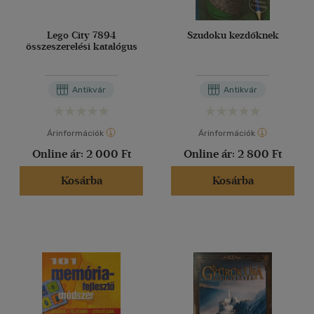
Lego City 7894
Szudoku kezdőknek
összeszerelési katalógus
Antikvár
Antikvár
Árinformációk
Árinformációk
Online ár:
2 000 Ft
Online ár:
2 800 Ft
Kosárba
Kosárba