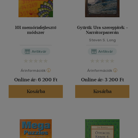
101 memóriafejlesztő
Gyűrűk Ura szerepjáték -
módszer
Narrátorparaván
Steven S. Long
Antikvár
Antikvár
Árinformációk
Árinformációk
Online ár:
6 200 Ft
Online ár:
3 200 Ft
Kosárba
Kosárba