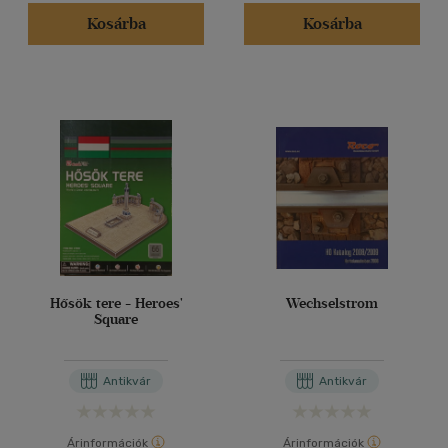
Kosárba
Kosárba
Hősök tere - Heroes'
Wechselstrom
Square
Antikvár
Antikvár
Árinformációk
Árinformációk