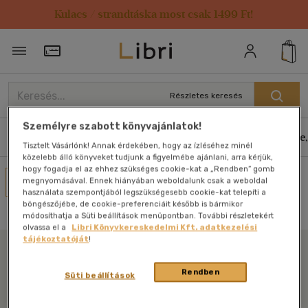
Kulacs / strandtáska most csak 1499 Ft!
Törzsvásárlói Kártya adatai
Részletes keresés
Személyre szabott könyvajánlatok!
Könyvek
E-könyvek
Hangoskönyvek
Antikvár
Zene,
Tisztelt Vásárlónk! Annak érdekében, hogy az ízléséhez minél
közelebb álló könyveket tudjunk a figyelmébe ajánlani, arra kérjük,
hogy fogadja el az ehhez szükséges cookie-kat a „Rendben” gomb
Művei
megnyomásával. Ennek hiányában weboldalunk csak a weboldal
használata szempontjából legszükségesebb cookie-kat telepíti a
Nincs találat
böngészőjébe, de cookie-preferenciáit később is bármikor
módosíthatja a Süti beállítások menüpontban. További részletekért
olvassa el a
Libri Könyvkereskedelmi Kft. adatkezelési
tájékoztatóját
!
Libri
Rendben
Süti beállítások
Legyen mindig képben az irodalommal!