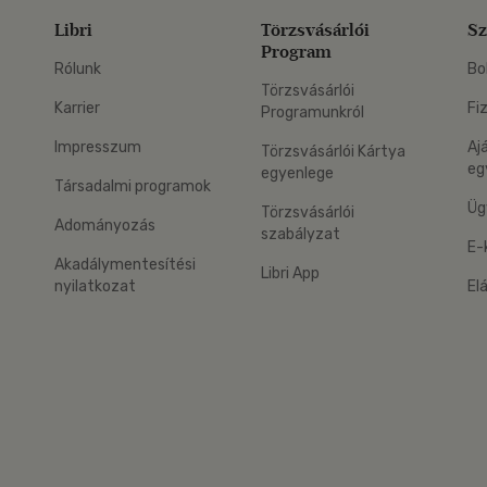
Libri
Törzsvásárlói
Sz
Program
Rólunk
Bo
Törzsvásárlói
Karrier
Fi
Programunkról
Impresszum
Aj
Törzsvásárlói Kártya
eg
egyenlege
Társadalmi programok
Üg
Törzsvásárlói
Adományozás
szabályzat
E-
Akadálymentesítési
Libri App
nyilatkozat
El
eg: Google Play
 applikáció Letölthető az App Store-ból