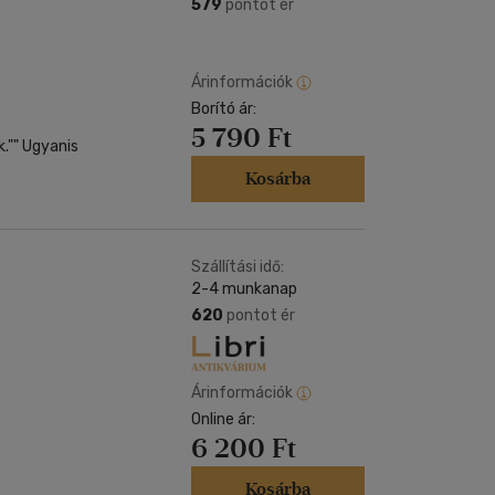
Kártya
579
pontot ér
m
Képeslap
és Természet
yv
Naptár
Árinformációk
k
Borító ár:
Papír, írószer
5 790 Ft
ok
k."" Ugyanis
Kosárba
Szállítási idő:
2-4 munkanap
620
pontot ér
Árinformációk
Online ár:
6 200 Ft
Kosárba