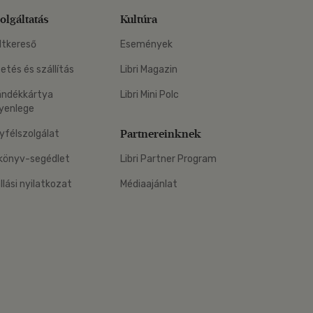
olgáltatás
Kultúra
ltkereső
Események
zetés és szállítás
Libri Magazin
ándékkártya
Libri Mini Polc
yenlege
Partnereinknek
yfélszolgálat
könyv-segédlet
Libri Partner Program
állási nyilatkozat
Médiaajánlat