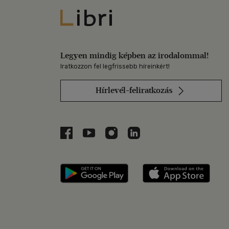
Libri
Legyen mindig képben az irodalommal!
Iratkozzon fel legfrissebb híreinkért!
Hírlevél-feliratkozás
Libri a Facebookon
Libri a Youtube-on
Libri az Instagramon
Libri a LinkedInen
Libri applikáció Szerezd m
Libri