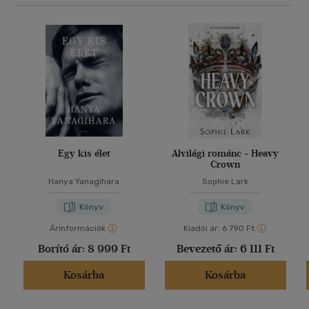
Egy kis élet
Alvilági románc - Heavy
Crown
Hanya Yanagihara
Sophie Lark
Könyv
Könyv
Árinformációk
Kiadói ár:
6 790 Ft
Borító ár:
8 999 Ft
Bevezető ár:
6 111 Ft
Kosárba
Kosárba