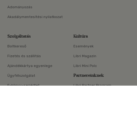
Adományozás
Akadálymentesítési nyilatkozat
Szolgáltatás
Kultúra
Boltkereső
Események
Fizetés és szállítás
Libri Magazin
Ajándékkártya egyenlege
Libri Mini Polc
Partnereinknek
Ügyfélszolgálat
E-könyv-segédlet
Libri Partner Program
×
Elállási nyilatkozat
Médiaajánlat
ÁSZF
Adatvédelem
Oldaltérkép
Süti beállítások
© Libri Könyvkereskedelmi Kft. Minden jog fenntartva!