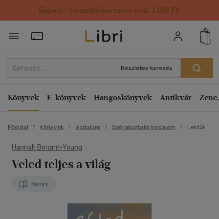
Kulacs / strandtáska most csak 1499 Ft!
Törzsvásárlói Kártya adatai
Részletes keresés
Könyvek
E-könyvek
Hangoskönyvek
Antikvár
Zene,
Főoldal
Könyvek
Irodalom
Szórakoztató irodalom
Lektűr
Hannah Bonam-Young
Veled teljes a világ
Könyv