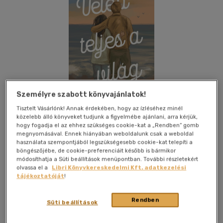
Személyre szabott könyvajánlatok!
Tisztelt Vásárlónk! Annak érdekében, hogy az ízléséhez minél
közelebb álló könyveket tudjunk a figyelmébe ajánlani, arra kérjük,
hogy fogadja el az ehhez szükséges cookie-kat a „Rendben” gomb
megnyomásával. Ennek hiányában weboldalunk csak a weboldal
használata szempontjából legszükségesebb cookie-kat telepíti a
böngészőjébe, de cookie-preferenciáit később is bármikor
Kívánságlistához adom
Megosztom
módosíthatja a Süti beállítások menüpontban. További részletekért
olvassa el a
Libri Könyvkereskedelmi Kft. adatkezelési
tájékoztatóját
!
General Press Kiadó
|
2025
|
magyar nyelvű
|
puhatáblás,
Rendben
ragasztókötött
|
378 oldal
Süti beállítások
2024 egyik legjobb romantikus regénye az Elle magazin