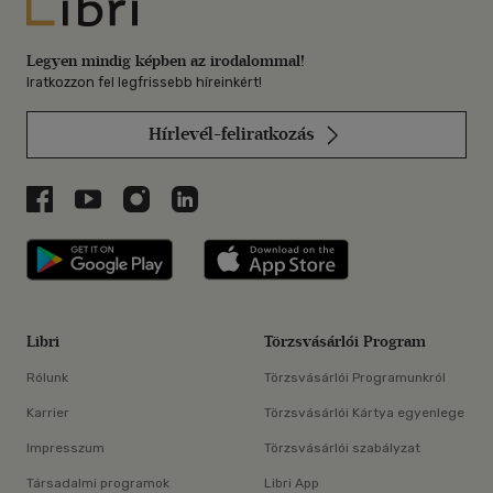
Libri
Legyen mindig képben az irodalommal!
Iratkozzon fel legfrissebb híreinkért!
Hírlevél-feliratkozás
Libri a Facebookon
Libri a Youtube-on
Libri az Instagramon
Libri a LinkedInen
Libri applikáció Szerezd meg: Google P
Libri applikáció 
Libri
Törzsvásárlói Program
Rólunk
Törzsvásárlói Programunkról
Karrier
Törzsvásárlói Kártya egyenlege
Impresszum
Törzsvásárlói szabályzat
Társadalmi programok
Libri App