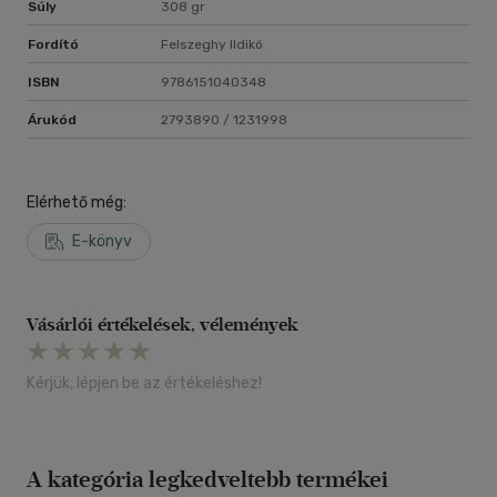
Súly
308 gr
Fordító
Felszeghy Ildikó
ISBN
9786151040348
Árukód
2793890 / 1231998
Elérhető még:
E-könyv
Vásárlói értékelések, vélemények
Kérjük, lépjen be az értékeléshez!
A kategória legkedveltebb termékei