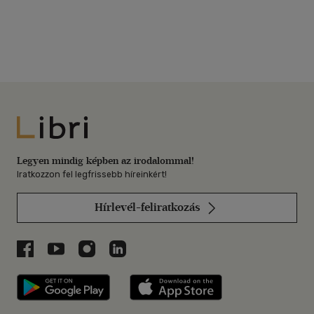
Libri
Legyen mindig képben az irodalommal!
Iratkozzon fel legfrissebb híreinkért!
Hírlevél-feliratkozás
Libri a Facebookon
Libri a Youtube-on
Libri az Instagramon
Libri a LinkedInen
Libri applikáció Szerezd meg: Google P
Libri applikáció 