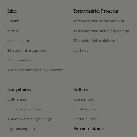
Libri
Törzsvásárlói Program
Rólunk
Törzsvásárlói Programunkról
Karrier
Törzsvásárlói Kártya egyenlege
Impresszum
Törzsvásárlói szabályzat
Társadalmi programok
Libri App
Adományozás
Akadálymentesítési nyilatkozat
Szolgáltatás
Kultúra
Boltkereső
Események
Fizetés és szállítás
Libri Magazin
Ajándékkártya egyenlege
Libri Mini Polc
Partnereinknek
Ügyfélszolgálat