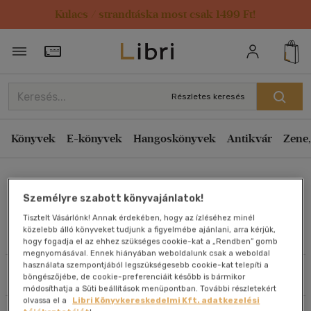
Kulacs / strandtáska most csak 1499 Ft!
Rendezés
Törzsvásárlói Kártya adatai
Rendezés
Kiadás éve szerint csökkenő
Részletes keresés
Kiadás éve szerint növekvő
Ár szerint csökkenő
Könyvek
E-könyvek
Hangoskönyvek
Antikvár
Zene,
Ár szerint növekvő
David Mcwilliams
Eladott darabszám szerint csökkenő
Személyre szabott könyvajánlatok!
Eladott darabszám szerint növekvő
Tisztelt Vásárlónk! Annak érdekében, hogy az ízléséhez minél
Cím szerint A-Z
közelebb álló könyveket tudjunk a figyelmébe ajánlani, arra kérjük,
Művei
hogy fogadja el az ehhez szükséges cookie-kat a „Rendben” gomb
Szerző szerint A-Z
megnyomásával. Ennek hiányában weboldalunk csak a weboldal
használata szempontjából legszükségesebb cookie-kat telepíti a
Szűrés
Rendezés
böngészőjébe, de cookie-preferenciáit később is bármikor
Megjelenítés
módosíthatja a Süti beállítások menüpontban. További részletekért
olvassa el a
Libri Könyvkereskedelmi Kft. adatkezelési
20 db / oldal