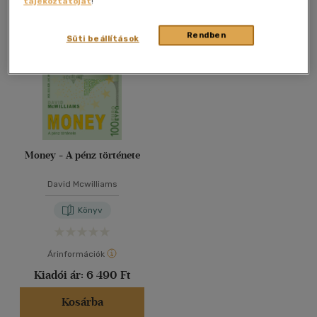
tájékoztatóját
!
Összesen
1
db
40 db / oldal
Rendben
Süti beállítások
Alkalmaz
Money - A pénz története
David Mcwilliams
Könyv
Árinformációk
Kiadói ár:
6 490 Ft
Kosárba