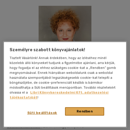
Személyre szabott könyvajánlatok!
Tisztelt Vásárlónk! Annak érdekében, hogy az ízléséhez minél
közelebb álló könyveket tudjunk a figyelmébe ajánlani, arra kérjük,
hogy fogadja el az ehhez szükséges cookie-kat a „Rendben” gomb
megnyomásával. Ennek hiányában weboldalunk csak a weboldal
használata szempontjából legszükségesebb cookie-kat telepíti a
böngészőjébe, de cookie-preferenciáit később is bármikor
módosíthatja a Süti beállítások menüpontban. További részletekért
olvassa el a
Libri Könyvkereskedelmi Kft. adatkezelési
tájékoztatóját
!
Beleolvasok
Kívánságlistához adom
Megosztom
Rendben
Süti beállítások
Bookline Könyvek
|
2019
|
magyar nyelvű