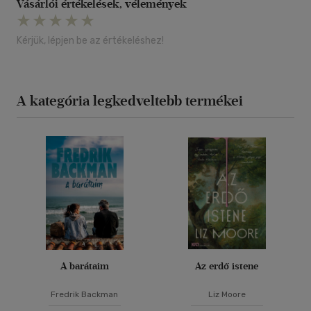
Vásárlói értékelések, vélemények
Kérjük, lépjen be az értékeléshez!
A kategória legkedveltebb termékei
A barátaim
Az erdő istene
Fredrik Backman
Liz Moore