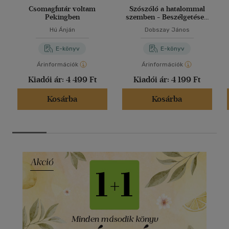
Csomagfutár voltam
Szószóló a hatalommal
Pekingben
szemben - Beszélgetések
Iványi Gáborral
Hú Ánján
Dobszay János
E-könyv
E-könyv
Árinformációk
Árinformációk
Kiadói ár:
4 499 Ft
Kiadói ár:
4 199 Ft
Kosárba
Kosárba