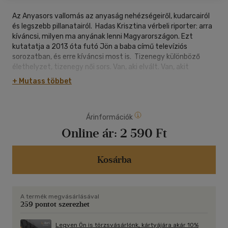
Az Anyasors vallomás az anyaság nehézségeiről, kudarcairól
és legszebb pillanatairól. Hadas Krisztina vérbeli riporter: arra
kíváncsi, milyen ma anyának lenni Magyarországon. Ezt
kutatatja a 2013 óta futó Jön a baba című televíziós
sorozatban, és erre kíváncsi most is. Tizenegy különböző
élethelyzet, tizenegy női sors. Van, aki elvált. Van, akit
elhagytak. Van igazi nagy túlélő és újrakezdő is. Sokféle
+ Mutass többet
család és párkapcsolat, és ezerféle személyes tragédia. Ami
közös a történetekben, az a küzdelem. A törekvés, hogy a
maga kihívásaira mindenki a legjobb megoldást találja meg.
Árinformációk
Mindez egy végtelenül empatikus, a szereplők minden
rezdülésére figyelő újságíró szemén keresztül tárul elénk.
Online ár:
2 590 Ft
Hadas Krisztina elképesztő odafigyeléssel fordul
interjúalanyai felé: úgy igyekszik megérteni személyes
történetüket, korlátaikat és gyarlóságaikat, s úgy éli át
Kosárba
örömeiket, mint talán senki. Így válhat ez a kötet magával
ragadó beszámolóvá az egyik legkülönlegesebb létállapotról,
amit anyaságnak hívunk.
A termék megvásárlásával
259 pontot szerezhet
Legyen Ön is törzsvásárlónk, kártyájára akár 10%