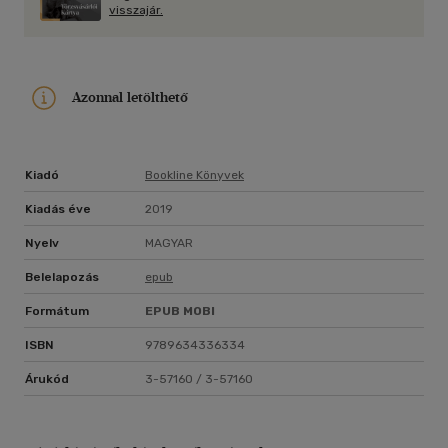
visszajár.
Azonnal letölthető
Kiadó
Bookline Könyvek
Kiadás éve
2019
Nyelv
MAGYAR
Belelapozás
epub
Formátum
EPUB
MOBI
ISBN
9789634336334
Árukód
3-57160 / 3-57160