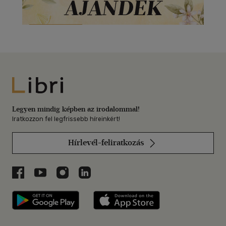
Libri
Legyen mindig képben az irodalommal!
Iratkozzon fel legfrissebb híreinkért!
Hírlevél-feliratkozás
Libri a Facebookon
Libri a Youtube-on
Libri az Instagramon
Libri a LinkedInen
Libri applikáció Szerezd meg: Google P
Libri applikáció 