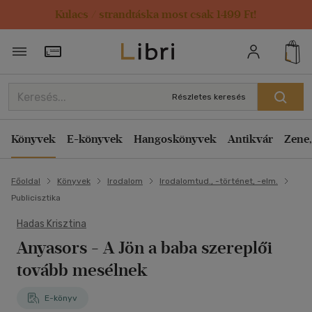
Kulacs / strandtáska most csak 1499 Ft!
Törzsvásárlói Kártya adatai
Részletes keresés
Könyvek
E-könyvek
Hangoskönyvek
Antikvár
Zene,
Főoldal
Könyvek
Irodalom
Irodalomtud., -történet, -elm.
Publicisztika
Hadas Krisztina
Anyasors - A Jön a baba szereplői
tovább mesélnek
E-könyv