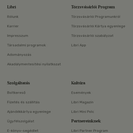
Libri
Törzsvásárlói Program
Rólunk
Törzsvásárlói Programunkról
Karrier
Törzsvásárlói Kártya egyenlege
Impresszum
Törzsvásárlói szabályzat
Társadalmi programok
Libri App
Adományozás
Akadálymentesítési nyilatkozat
Szolgáltatás
Kultúra
Boltkereső
Események
Fizetés és szállítás
Libri Magazin
Ajándékkártya egyenlege
Libri Mini Polc
Partnereinknek
Ügyfélszolgálat
E-könyv-segédlet
Libri Partner Program