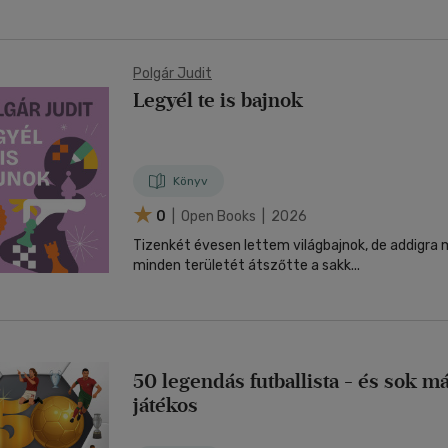
Polgár Judit
Legyél te is bajnok
Könyv
0
| Open Books | 2026
Tizenkét évesen lettem világbajnok, de addigra
minden területét átszőtte a sakk...
50 legendás futballista - és sok m
játékos