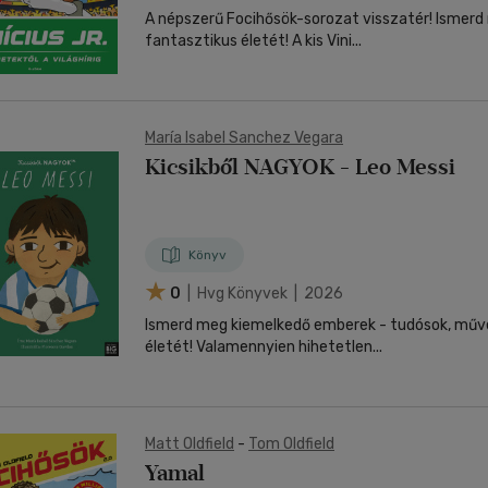
A népszerű Focihősök-sorozat visszatér! Ismerd 
fantasztikus életét! A kis Vini...
María Isabel Sanchez Vegara
Kicsikből NAGYOK - Leo Messi
Könyv
0
| Hvg Könyvek | 2026
Ismerd meg kiemelkedő emberek - tudósok, művés
életét! Valamennyien hihetetlen...
Matt Oldfield
-
Tom Oldfield
Yamal