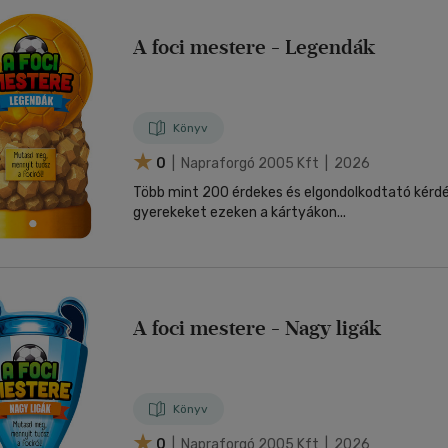
A foci mestere - Legendák
Könyv
0
| Napraforgó 2005 Kft | 2026
Több mint 200 érdekes és elgondolkodtató kérdés
gyerekeket ezeken a kártyákon...
A foci mestere - Nagy ligák
Könyv
0
| Napraforgó 2005 Kft | 2026