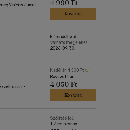
4 990 Ft
meg Vinícius Junior
Kosárba
Előrendelhető
Várható megjelenés:
2026. 09. 30.
Kiadói ár:
4 500 Ft
Bevezető ár:
4 050 Ft
zek, újítók -
Kosárba
Szállítási idő:
1-3 munkanap