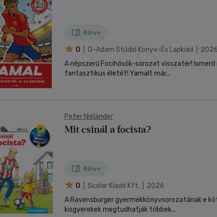
Könyv
0
| G-Adam Stúdió Könyv-És Lapkiad | 202
A népszerű Focihősök-sorozat visszatér! Ismer
fantasztikus életét! Yamalt már...
Peter Nieländer
Mit csinál a focista?
Könyv
0
| Scolar Kiadó Kft. | 2026
A Ravensburger gyermekkönyvsorozatának e kö
kisgyerekek megtudhatják többek...