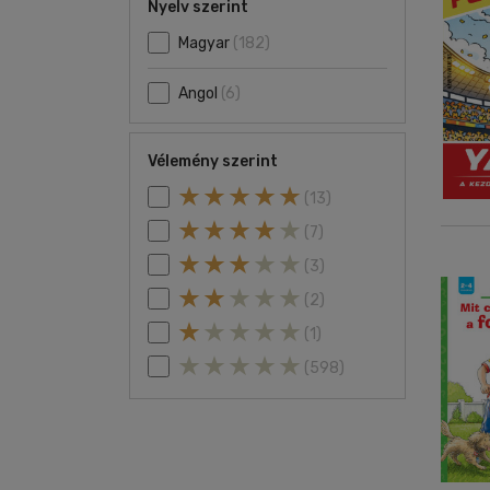
Nyelv szerint
Magyar
(182)
Angol
(6)
Vélemény szerint
(13)
(7)
(3)
(2)
(1)
(598)