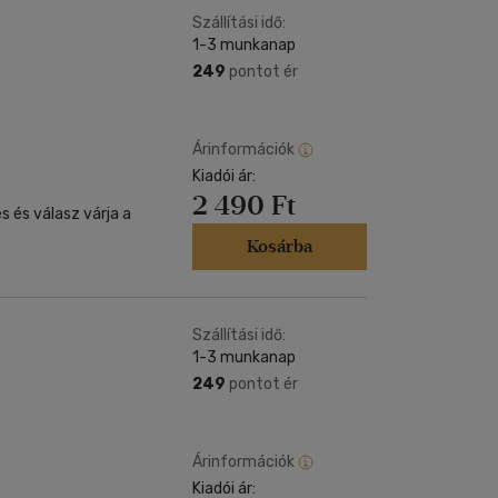
Szállítási idő:
1-3 munkanap
249
pontot ér
Árinformációk
Kiadói ár:
2 490 Ft
 és válasz várja a
Kosárba
Szállítási idő:
1-3 munkanap
249
pontot ér
Árinformációk
Kiadói ár: