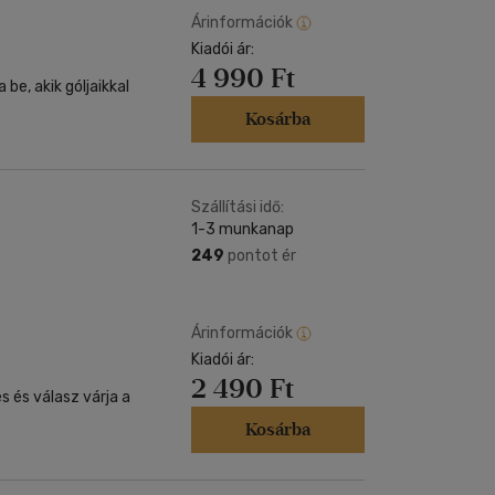
Árinformációk
Kiadói ár:
4 990 Ft
be, akik góljaikkal
Kosárba
Szállítási idő:
1-3 munkanap
249
pontot ér
Árinformációk
Kiadói ár:
2 490 Ft
 és válasz várja a
Kosárba