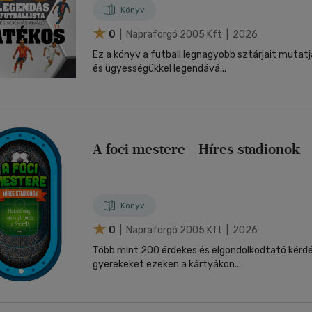
Könyv
0
| Napraforgó 2005 Kft | 2026
Ez a könyv a futball legnagyobb sztárjait mutatja 
és ügyességükkel legendává...
A foci mestere - Híres stadionok
Könyv
0
| Napraforgó 2005 Kft | 2026
Több mint 200 érdekes és elgondolkodtató kérdés
gyerekeket ezeken a kártyákon...