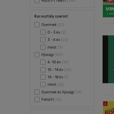
4500 Ft felett
(156)
Korosztály szerint
Gyermek
(37)
0 - 3 év
(2)
3 - 6 év
(22)
mind
(13)
Ifjúsági
(103)
6 -10 év
(39)
10 - 14 év
(36)
14 - 18 év
(1)
mind
(23)
Gyermek és ifjúsági
(34)
Felnőtt
(14)