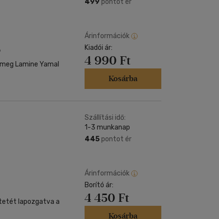
499
pontot ér
Árinformációk
Kiadói ár:
6
4 990 Ft
d meg Lamine Yamal
Kosárba
Szállítási idő:
1-3 munkanap
445
pontot ér
Árinformációk
Borító ár:
4 450 Ft
tetét lapozgatva a
Kosárba