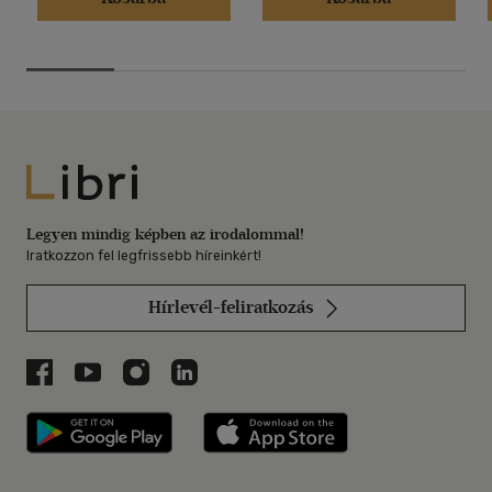
Libri
Legyen mindig képben az irodalommal!
Iratkozzon fel legfrissebb híreinkért!
Hírlevél-feliratkozás
Libri a Facebookon
Libri a Youtube-on
Libri az Instagramon
Libri a LinkedInen
Libri applikáció Szerezd meg: Google P
Libri applikáció 