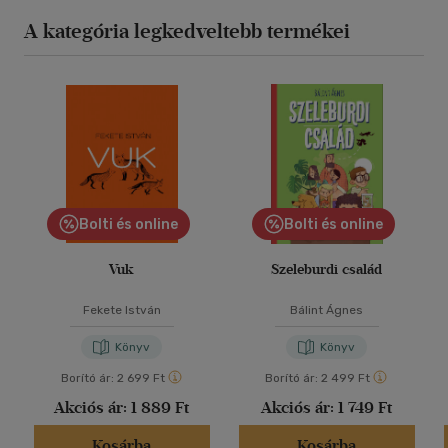
A kategória legkedveltebb termékei
Bolti és online
Bolti és online
Vuk
Szeleburdi család
Fekete István
Bálint Ágnes
Könyv
Könyv
Borító ár:
2 699 Ft
Borító ár:
2 499 Ft
Akciós ár:
1 889 Ft
Akciós ár:
1 749 Ft
Kosárba
Kosárba