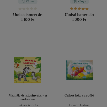
Könyv
Könyv
Utolsó ismert ár:
Utolsó ismert ár:
1 190 Ft
1 290 Ft
Mamák és kicsinyeik - A
Csíkot húz a repülő
vadonban
Lukucz András
Lukucz András