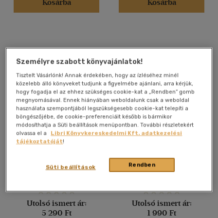
Kosárba
Kosárba
Angol
(2)
Német
(4)
Vélemény szerint
Személyre szabott könyvajánlatok!
(82)
Tisztelt Vásárlónk! Annak érdekében, hogy az ízléséhez minél
közelebb álló könyveket tudjunk a figyelmébe ajánlani, arra kérjük,
(23)
hogy fogadja el az ehhez szükséges cookie-kat a „Rendben” gomb
megnyomásával. Ennek hiányában weboldalunk csak a weboldal
(7)
használata szempontjából legszükségesebb cookie-kat telepíti a
böngészőjébe, de cookie-preferenciáit később is bármikor
(3)
módosíthatja a Süti beállítások menüpontban. További részletekért
(1)
olvassa el a
Libri Könyvkereskedelmi Kft. adatkezelési
Adventi naptár: Karácsonyi
Diótörő - Dióhéjban
tájékoztatóját
!
falucska
(527)
Tóth Anna
Rendben
Süti beállítások
Könyv
Könyv
Alkalmaz
Utolsó ismert ár:
Utolsó ismert ár:
5 290 Ft
1 990 Ft