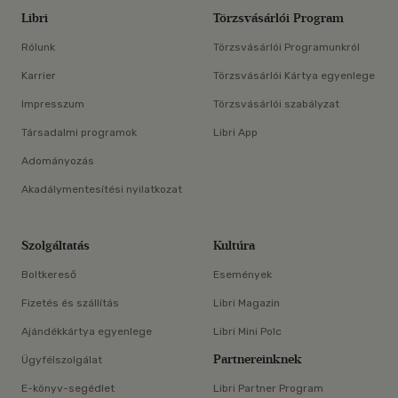
Libri
Törzsvásárlói Program
Rólunk
Törzsvásárlói Programunkról
Karrier
Törzsvásárlói Kártya egyenlege
Impresszum
Törzsvásárlói szabályzat
Társadalmi programok
Libri App
Adományozás
Akadálymentesítési nyilatkozat
Szolgáltatás
Kultúra
Boltkereső
Események
Fizetés és szállítás
Libri Magazin
Ajándékkártya egyenlege
Libri Mini Polc
Partnereinknek
Ügyfélszolgálat
E-könyv-segédlet
Libri Partner Program