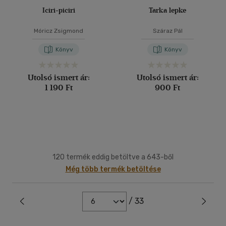
Iciri-piciri
Tarka lepke
Móricz Zsigmond
Száraz Pál
Könyv
Könyv
Utolsó ismert ár:
Utolsó ismert ár:
1 190 Ft
900 Ft
120 termék eddig betöltve a 643-ből
Még több termék betöltése
/ 33