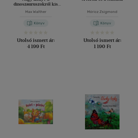
dinoszauruszokról kis
mesélőknek
Max Walther
Móricz Zsigmond
Könyv
Könyv
Utolsó ismert ár:
Utolsó ismert ár:
4 199 Ft
1 190 Ft