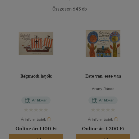
(8)
Összesen
643
db
40 db / oldal
Korosztály szerint
Gyermek
(623)
Alkalmaz
0 - 3 év
(466)
3 - 6 év
(71)
mind
(78)
Ifjúsági
(7)
6 -10 év
(1)
Régimódi hajók
Este van, este van
10 - 14 év
(5)
Arany János
mind
(1)
Antikvár
Antikvár
Felnőtt
(12)
Árinformációk
Árinformációk
Nyelv szerint
Online ár:
1 100 Ft
Online ár:
1 300 Ft
Magyar
(631)