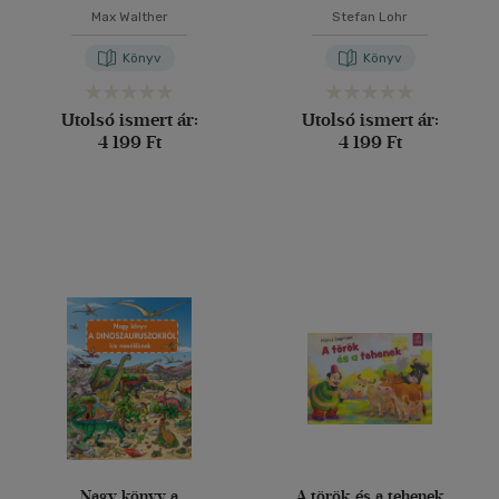
Max Walther
Stefan Lohr
Könyv
Könyv
Utolsó ismert ár:
Utolsó ismert ár:
4 199 Ft
4 199 Ft
Nagy könyv a
A török és a tehenek