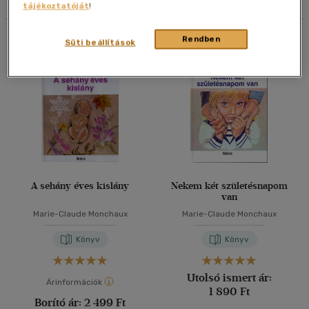
tájékoztatóját
!
40 db / oldal
Összesen
2
db
Rendben
Süti beállítások
Alkalmaz
A sehány éves kislány
Nekem két születésnapom
van
Marie-Claude Monchaux
Marie-Claude Monchaux
Könyv
Könyv
Utolsó ismert ár:
Árinformációk
1 890 Ft
Borító ár:
2 499 Ft