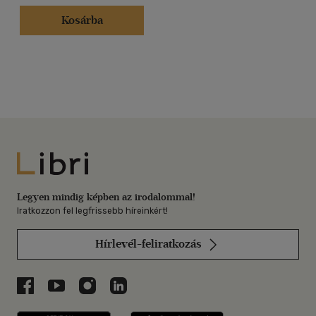
Kosárba
Libri
Legyen mindig képben az irodalommal!
Iratkozzon fel legfrissebb híreinkért!
Hírlevél-feliratkozás
Libri a Facebookon
Libri a Youtube-on
Libri az Instagramon
Libri a LinkedInen