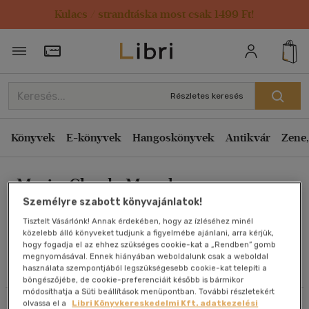
Kulacs / strandtáska most csak 1499 Ft!
Rendezés
Törzsvásárlói Kártya adatai
Rendezés
Kiadás éve szerint csökkenő
Részletes keresés
Kiadás éve szerint növekvő
Ár szerint csökkenő
Könyvek
E-könyvek
Hangoskönyvek
Antikvár
Zene,
Ár szerint növekvő
Marie-Claude Monchaux
Eladott darabszám szerint csökkenő
Személyre szabott könyvajánlatok!
Eladott darabszám szerint növekvő
Tisztelt Vásárlónk! Annak érdekében, hogy az ízléséhez minél
Cím szerint A-Z
közelebb álló könyveket tudjunk a figyelmébe ajánlani, arra kérjük,
Művei
hogy fogadja el az ehhez szükséges cookie-kat a „Rendben” gomb
Szerző szerint A-Z
megnyomásával. Ennek hiányában weboldalunk csak a weboldal
használata szempontjából legszükségesebb cookie-kat telepíti a
Olvasói vélemények
böngészőjébe, de cookie-preferenciáit később is bármikor
Megjelenítés
módosíthatja a Süti beállítások menüpontban. További részletekért
olvassa el a
Libri Könyvkereskedelmi Kft. adatkezelési
Szűrés
Rendezés
20 db / oldal