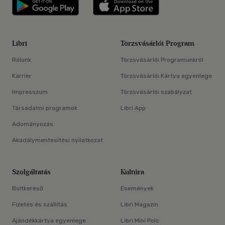
Libri applikáció Szerezd meg: Google P
Libri applikáció 
Libri
Törzsvásárlói Program
Rólunk
Törzsvásárlói Programunkról
Karrier
Törzsvásárlói Kártya egyenlege
Impresszum
Törzsvásárlói szabályzat
Társadalmi programok
Libri App
Adományozás
Akadálymentesítési nyilatkozat
Szolgáltatás
Kultúra
Boltkereső
Események
Fizetés és szállítás
Libri Magazin
Ajándékkártya egyenlege
Libri Mini Polc