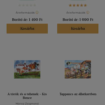
Árinformációk
Árinformációk
Borító ár:
1 490 Ft
Borító ár:
1 690 Ft
Kosárba
Kosárba
A török és a tehenek - Kis
Tappancs az állatkertben
Bence
Móricz Zsigmond