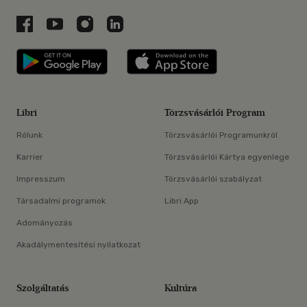
Libri a Facebookon
Libri a Youtube-on
Libri az Instagramon
Libri a LinkedInen
Libri applikáció Szerezd meg: Google P
Libri applikáció 
Libri
Törzsvásárlói Program
Rólunk
Törzsvásárlói Programunkról
Karrier
Törzsvásárlói Kártya egyenlege
Impresszum
Törzsvásárlói szabályzat
Társadalmi programok
Libri App
Adományozás
Akadálymentesítési nyilatkozat
Szolgáltatás
Kultúra