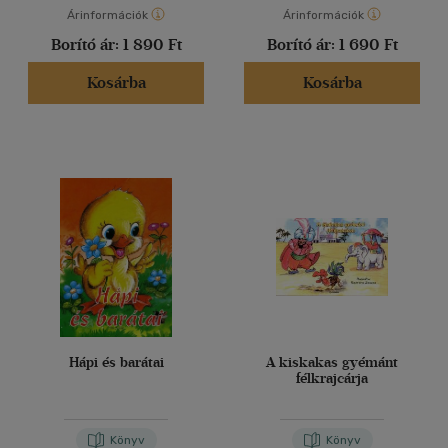
Árinformációk
Árinformációk
Borító ár:
1 890 Ft
Borító ár:
1 690 Ft
Kosárba
Kosárba
Hápi és barátai
A kiskakas gyémánt
félkrajcárja
Könyv
Könyv