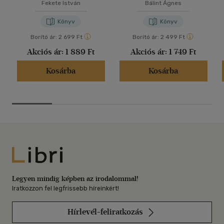
Fekete István
Bálint Ágnes
Könyv
Könyv
Borító ár:
2 699 Ft
Borító ár:
2 499 Ft
Akciós ár:
1 889 Ft
Akciós ár:
1 749 Ft
Kosárba
Kosárba
Libri
Legyen mindig képben az irodalommal!
Iratkozzon fel legfrissebb híreinkért!
Hírlevél-feliratkozás