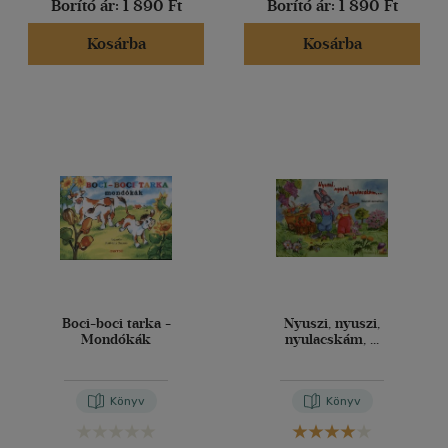
Borító ár:
1 890 Ft
Borító ár:
1 890 Ft
Kosárba
Kosárba
Boci-boci tarka -
Nyuszi, nyuszi,
Mondókák
nyulacskám, ...
Könyv
Könyv