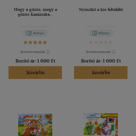
Megy a gőzös, megy a
Nyuszkó a kis feltaláló
gőzös Kanizsára...
Könyv
Könyv
Árinformációk
Árinformációk
Borító ár:
1 690 Ft
Borító ár:
1 690 Ft
Kosárba
Kosárba