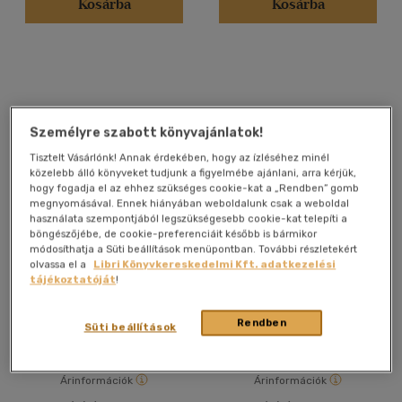
Kosárba
Kosárba
Angol
(2)
Német
(4)
Vélemény szerint
Személyre szabott könyvajánlatok!
(82)
Tisztelt Vásárlónk! Annak érdekében, hogy az ízléséhez minél
(23)
közelebb álló könyveket tudjunk a figyelmébe ajánlani, arra kérjük,
(7)
hogy fogadja el az ehhez szükséges cookie-kat a „Rendben” gomb
megnyomásával. Ennek hiányában weboldalunk csak a weboldal
(3)
használata szempontjából legszükségesebb cookie-kat telepíti a
böngészőjébe, de cookie-preferenciáit később is bármikor
(1)
módosíthatja a Süti beállítások menüpontban. További részletekért
Nyuszikák
Kis kacsa fürdik
olvassa el a
Libri Könyvkereskedelmi Kft. adatkezelési
(527)
tájékoztatóját
!
Mentovics Éva
Rendben
Könyv
Könyv
Süti beállítások
Alkalmaz
Árinformációk
Árinformációk