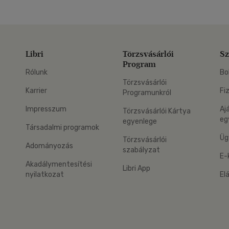
Libri
Törzsvásárlói
Sz
Program
Rólunk
Bo
Törzsvásárlói
Karrier
Fi
Programunkról
Impresszum
Aj
Törzsvásárlói Kártya
eg
egyenlege
Társadalmi programok
Üg
Törzsvásárlói
Adományozás
szabályzat
E-
Akadálymentesítési
Libri App
nyilatkozat
El
eg: Google Play
 applikáció Letölthető az App Store-ból