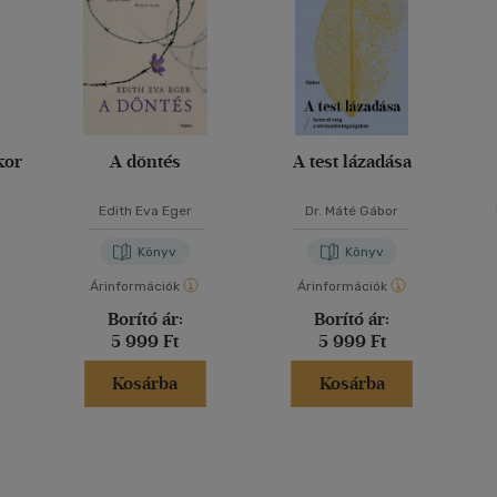
kor
A döntés
A test lázadása
Edith Eva Eger
Dr. Máté Gábor
Könyv
Könyv
Árinformációk
Árinformációk
Borító ár:
Borító ár:
5 999 Ft
5 999 Ft
Kosárba
Kosárba