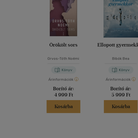
Örökölt sors
Ellopott gyermek
Orvos-Tóth Noémi
Bibók Bea
Könyv
Könyv
Árinformációk
Árinformációk
Borító ár:
Borító ár:
4 999 Ft
5 999 Ft
Kosárba
Kosárba