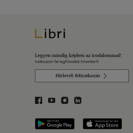
Libri
Legyen mindig képben az irodalommal!
Iratkozzon fel legfrissebb híreinkért!
Hírlevél-feliratkozás
Libri a Facebookon
Libri a Youtube-on
Libri az Instagramon
Libri a LinkedInen
Libri applikáció Szerezd m
Libri