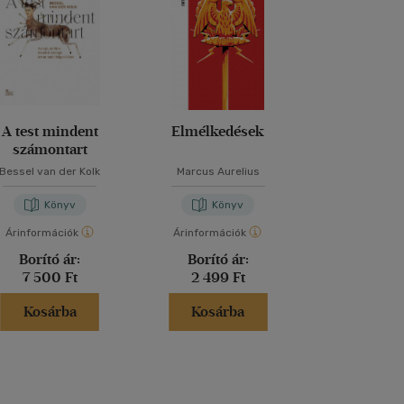
A test mindent
Elmélkedések
Sémáink fog
számontart
Bessel van der Kolk
Marcus Aurelius
Vágyi Pe
Könyv
Könyv
Kön
Árinformációk
Árinformációk
Árinformáci
Borító ár:
Borító ár:
Borító 
7 500 Ft
2 499 Ft
4 999 
Kosárba
Kosárba
Kosár