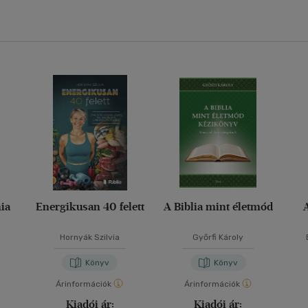
ia
Energikusan 40 felett
A Biblia mint életmód
Hornyák Szilvia
Győrfi Károly
Könyv
Könyv
Árinformációk
Árinformációk
Kiadói ár:
Kiadói ár: