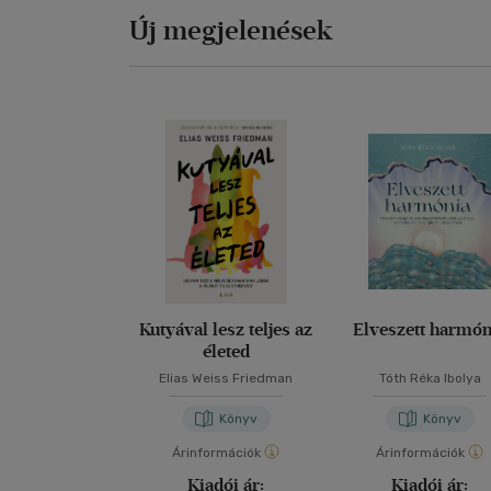
Új megjelenések
Kutyával lesz teljes az
Elveszett harmón
életed
Elias Weiss Friedman
Tóth Réka Ibolya
Könyv
Könyv
Árinformációk
Árinformációk
Kiadói ár:
Kiadói ár: