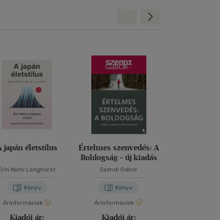
Hátra
Előre
A japán életstílus
Értelmes szenvedés: A
Elakadva negyv
Boldogság - új kiadás
Erin Niimi Longhurst
Szendi Gábor
Gedő Ág
Könyv
Könyv
Kön
Árinformációk
Árinformációk
Árinformáci
Kiadói ár:
Kiadói ár:
Kiadói 