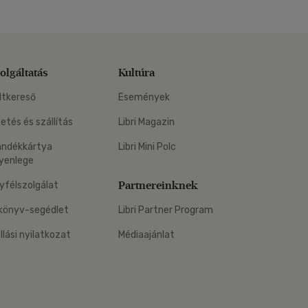
olgáltatás
Kultúra
ltkereső
Események
zetés és szállítás
Libri Magazin
ándékkártya
Libri Mini Polc
yenlege
Partnereinknek
yfélszolgálat
könyv-segédlet
Libri Partner Program
állási nyilatkozat
Médiaajánlat