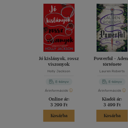
Jó kislányok, rossz
Powerful - Ade
viszonyok
története
Holly Jackson
Lauren Roberts
E-könyv
E-könyv
Árinformációk
Árinformációk
Online ár:
Kiadói ár:
3 299 Ft
3 499 Ft
Kosárba
Kosárba