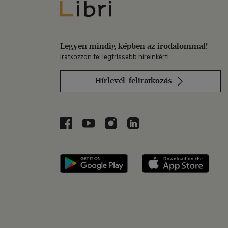
Libri
Legyen mindig képben az irodalommal!
Iratkozzon fel legfrissebb híreinkért!
Hírlevél-feliratkozás
Libri a Facebookon
Libri a Youtube-on
Libri az Instagramon
Libri a LinkedInen
Libri applikáció Szerezd m
Libri