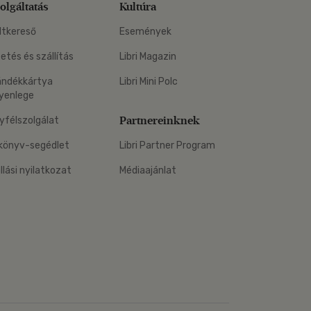
olgáltatás
Kultúra
ltkereső
Események
zetés és szállítás
Libri Magazin
ándékkártya
Libri Mini Polc
yenlege
Partnereinknek
yfélszolgálat
könyv-segédlet
Libri Partner Program
állási nyilatkozat
Médiaajánlat