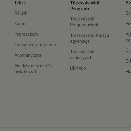
Libri
Törzsvásárlói
Sz
Program
Rólunk
Bo
Törzsvásárlói
Karrier
Fi
Programunkról
Impresszum
Aj
Törzsvásárlói Kártya
eg
egyenlege
Társadalmi programok
Üg
Törzsvásárlói
Adományozás
szabályzat
E-
Akadálymentesítési
Libri App
nyilatkozat
El
eg: Google Play
 applikáció Letölthető az App Store-ból