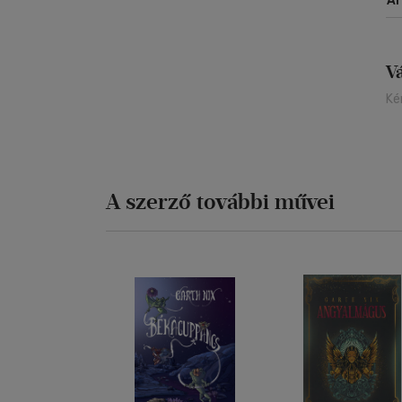
Á
V
Ké
A szerző további művei