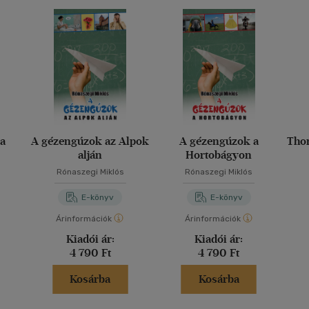
na
A gézengúzok az Alpok
A gézengúzok a
Thor
alján
Hortobágyon
Rónaszegi Miklós
Rónaszegi Miklós
E-könyv
E-könyv
Árinformációk
Árinformációk
Kiadói ár:
Kiadói ár:
4 790 Ft
4 790 Ft
Kosárba
Kosárba