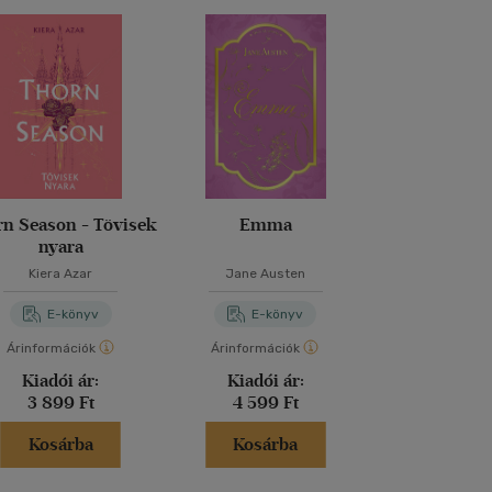
n Season - Tövisek
Emma
Red as roya
nyara
Kiera Azar
Jane Austen
Elizabeth 
E-könyv
E-könyv
E-kö
Árinformációk
Árinformációk
Árinformáci
Kiadói ár:
Kiadói ár:
Kiadói 
3 899 Ft
4 599 Ft
3 299 
Kosárba
Kosárba
Kosár