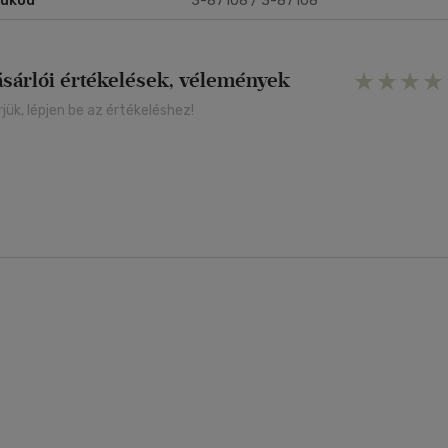
rukód
3-87108 / 3-87108
ásárlói értékelések, vélemények
rjük, lépjen be az értékeléshez!