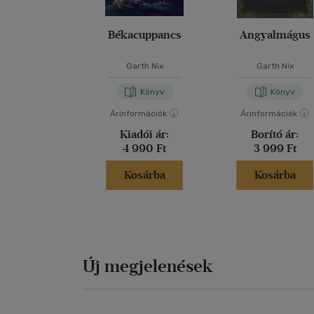
Békacuppancs
Angyalmágus
Garth Nix
Garth Nix
Könyv
Könyv
Árinformációk
Árinformációk
Kiadói ár:
Borító ár:
4 990 Ft
3 999 Ft
Kosárba
Kosárba
Új megjelenések