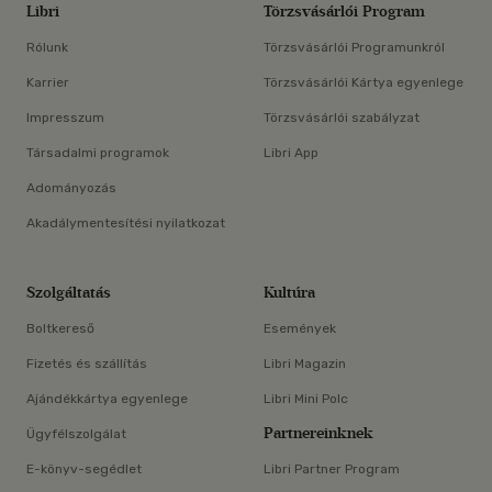
Libri
Törzsvásárlói Program
Rólunk
Törzsvásárlói Programunkról
Karrier
Törzsvásárlói Kártya egyenlege
Impresszum
Törzsvásárlói szabályzat
Társadalmi programok
Libri App
Adományozás
Akadálymentesítési nyilatkozat
Szolgáltatás
Kultúra
Boltkereső
Események
Fizetés és szállítás
Libri Magazin
Ajándékkártya egyenlege
Libri Mini Polc
Partnereinknek
Ügyfélszolgálat
E-könyv-segédlet
Libri Partner Program