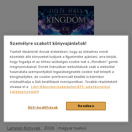
Személyre szabott könyvajánlatok!
Tisztelt Vásárlónk! Annak érdekében, hogy az ízléséhez minél
közelebb álló könyveket tudjunk a figyelmébe ajánlani, arra kérjük,
hogy fogadja el az ehhez szükséges cookie-kat a „Rendben” gomb
megnyomásával. Ennek hiányában weboldalunk csak a weboldal
használata szempontjából legszükségesebb cookie-kat telepíti a
böngészőjébe, de cookie-preferenciáit később is bármikor
módosíthatja a Süti beállítások menüpontban. További részletekért
olvassa el a
Libri Könyvkereskedelmi Kft. adatkezelési
tájékoztatóját
!
Rendben
Beleolvasok
Kívánságlistához adom
Megosztom
Süti beállítások
Lampion Könyvek
|
2026
|
magyar nyelvű