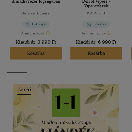
A maffiavezér fogságában
Den of Vipers -
Viperafészek
Stefanie D. Lauren
K.A. Knight
E-könyv
E-könyv
Árinformációk
Árinformációk
Kiadói ár:
3 990 Ft
Kiadói ár:
6 990 Ft
Kosárba
Kosárba