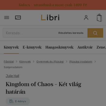
Kulacs / strandtáska most csak 1499 Ft!
Törzsvásárlói Kártya adatai
Részletes keresés
Könyvek
E-könyvek
Hangoskönyvek
Antikvár
Zene,
Főoldal
Könyvek
Gyermek és ifjúsági
Ifjúsági irodalom
Szépirodalom
Julie Hall
Kingdom of Chaos - Két világ
határán
E-könyv