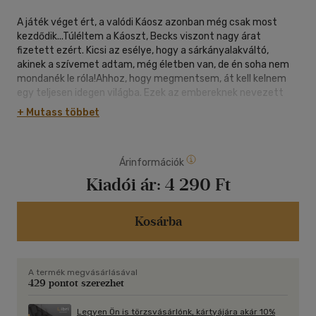
A játék véget ért, a valódi Káosz azonban még csak most
kezdődik...Túléltem a Káoszt, Becks viszont nagy árat
fizetett ezért. Kicsi az esélye, hogy a sárkányalakváltó,
akinek a szívemet adtam, még életben van, de én soha nem
mondanék le róla!Ahhoz, hogy megmentsem, át kell kelnem
egy teljesen idegen világba. Ezek az embereknek nevezett
lények nem túl barátságosak: folyton az életemre törnek.
+ Mutass többet
Úgyhogy sürgősen meg kell tanulnom irányítani a bennem
ébredő mágiát.Ráadásul kénytelen leszek Talonra, a korábbi
vetélytársamra hagyatkozni. Arra a fiúra, aki eddig csak
Árinformációk
hazudott, és átvert.Megbízni benne valószínűleg hiba
lenne.Beleszeretni egész biztosan az.A Powerless rajongóinak
Kiadói ár:
4 290 Ft
különösen ajánljuk.
Kosárba
A termék megvásárlásával
429 pontot szerezhet
Legyen Ön is törzsvásárlónk, kártyájára akár 10%