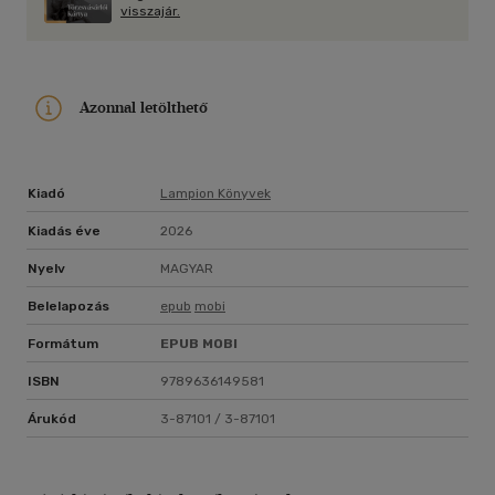
visszajár.
Azonnal letölthető
Kiadó
Lampion Könyvek
Kiadás éve
2026
Nyelv
MAGYAR
Belelapozás
epub
mobi
Formátum
EPUB
MOBI
ISBN
9789636149581
Árukód
3-87101 / 3-87101