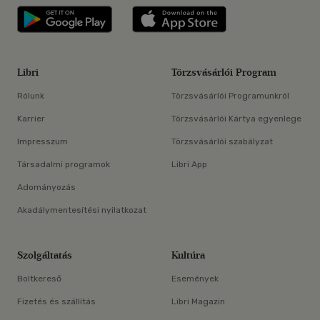
Libri applikáció Szerezd meg: Google P
Libri applikáció 
Libri
Törzsvásárlói Program
Rólunk
Törzsvásárlói Programunkról
Karrier
Törzsvásárlói Kártya egyenlege
Impresszum
Törzsvásárlói szabályzat
Társadalmi programok
Libri App
Adományozás
Akadálymentesítési nyilatkozat
Szolgáltatás
Kultúra
Boltkereső
Események
Fizetés és szállítás
Libri Magazin