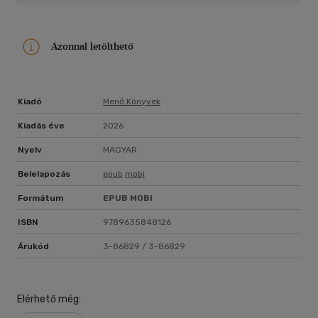
Azonnal letölthető
Kiadó
Menő Könyvek
Kiadás éve
2026
Nyelv
MAGYAR
Belelapozás
epub
mobi
Formátum
EPUB
MOBI
ISBN
9789635848126
Árukód
3-86829 / 3-86829
Elérhető még: