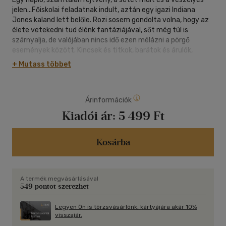
jelen...Főiskolai feladatnak indult, aztán egy igazi Indiana
Jones kaland lett belőle. Rozi sosem gondolta volna, hogy az
élete vetekedni tud élénk fantáziájával, sőt még túl is
szárnyalja, de valójában nincs idő ezen mélázni a pörgő
események között. Kincsek és titkok, barátok és árulók,
megannyi izgalom vár Rozira, egy biztos: az olvasó sem fog
+ Mutass többet
unatkozni.Ha követed a Rozi sztorit, a Líra online sorozatát a
TikTokon, akkor biztos már régóta szeretnéd tudni, hogy mi a
dupla név szörnyű története és milyen életveszélyes
Árinformációk
kalandokba keveredtek Roziék a főiskola alatt. Többek között
ezekről is lerántja a leplet A fény titka, az első Rozi sztori
Kiadói ár:
5 499 Ft
könyv. Már több ezren követik a történetet online, ami most
új szereplőkkel és új fordulatokkal gazdagodik, de ha még
sosem hallottál a sorozatról, akkor is érdemes a könyvvel
Kosárba
kezdeni az ismerkedést.Utána itt nézheted meg a
sorozatot:https://www.tiktok.com/@lirakonyv
A termék megvásárlásával
549 pontot szerezhet
Legyen Ön is törzsvásárlónk, kártyájára akár 10%
visszajár.