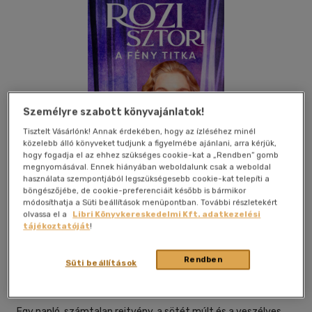
Személyre szabott könyvajánlatok!
Tisztelt Vásárlónk! Annak érdekében, hogy az ízléséhez minél
közelebb álló könyveket tudjunk a figyelmébe ajánlani, arra kérjük,
hogy fogadja el az ehhez szükséges cookie-kat a „Rendben” gomb
megnyomásával. Ennek hiányában weboldalunk csak a weboldal
használata szempontjából legszükségesebb cookie-kat telepíti a
böngészőjébe, de cookie-preferenciáit később is bármikor
módosíthatja a Süti beállítások menüpontban. További részletekért
olvassa el a
Libri Könyvkereskedelmi Kft. adatkezelési
tájékoztatóját
!
Beleolvasok
Kívánságlistához adom
Megosztom
Rendben
Süti beállítások
Menő Könyvek
|
2026
|
magyar nyelvű
Egy napló, számtalan rejtvény, a sötét múlt és a veszélyes