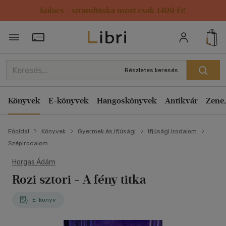
Kulacs / strandtáska most csak 1499 Ft!
Törzsvásárlói Kártya adatai
Részletes keresés
Könyvek
E-könyvek
Hangoskönyvek
Antikvár
Zene,
Főoldal
Könyvek
Gyermek és ifjúsági
Ifjúsági irodalom
Szépirodalom
Horgas Ádám
Rozi sztori - A fény titka
E-könyv