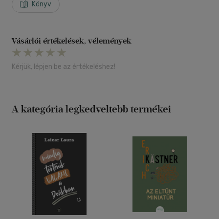
Könyv
Vásárlói értékelések, vélemények
Kérjük, lépjen be az értékeléshez!
A kategória legkedveltebb termékei