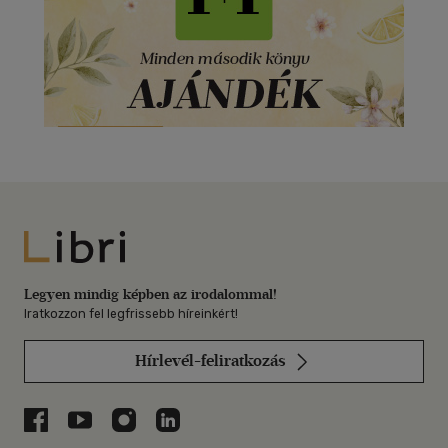
Libri
Legyen mindig képben az irodalommal!
Iratkozzon fel legfrissebb híreinkért!
Hírlevél-feliratkozás
Libri a Facebookon
Libri a Youtube-on
Libri az Instagramon
Libri a LinkedInen