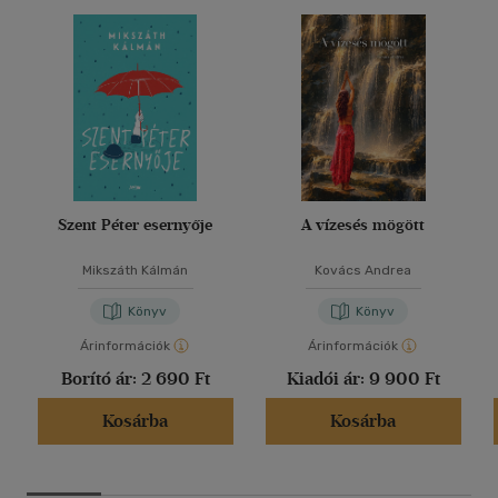
Szent Péter esernyője
A vízesés mögött
Mikszáth Kálmán
Kovács Andrea
Könyv
Könyv
Árinformációk
Árinformációk
Borító ár:
2 690 Ft
Kiadói ár:
9 900 Ft
Kosárba
Kosárba