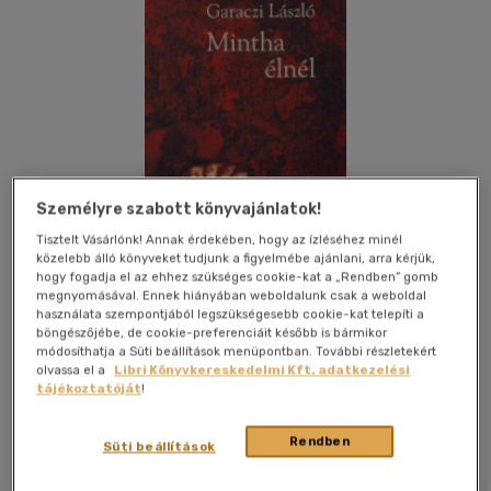
Személyre szabott könyvajánlatok!
Tisztelt Vásárlónk! Annak érdekében, hogy az ízléséhez minél
közelebb álló könyveket tudjunk a figyelmébe ajánlani, arra kérjük,
hogy fogadja el az ehhez szükséges cookie-kat a „Rendben” gomb
megnyomásával. Ennek hiányában weboldalunk csak a weboldal
használata szempontjából legszükségesebb cookie-kat telepíti a
böngészőjébe, de cookie-preferenciáit később is bármikor
Kívánságlistához adom
Megosztom
módosíthatja a Süti beállítások menüpontban. További részletekért
olvassa el a
Libri Könyvkereskedelmi Kft. adatkezelési
tájékoztatóját
!
Jelenkor Kiadó
|
1999
|
magyar nyelvű
|
cérnafűzött,
keménytáblás
|
102 oldal
Rendben
Süti beállítások
Eldobtam a kenyérhéjat, rám kiáltott, vedd fel, és csókold