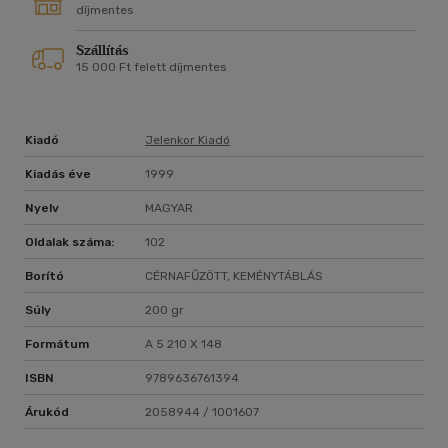
díjmentes
Szállítás
15 000 Ft felett díjmentes
Kiadó
Jelenkor Kiadó
Kiadás éve
1999
Nyelv
MAGYAR
Oldalak száma:
102
Borító
CÉRNAFŰZÖTT, KEMÉNYTÁBLÁS
Súly
200 gr
Formátum
A 5 210 X 148
ISBN
9789636761394
Árukód
2058944 / 1001607