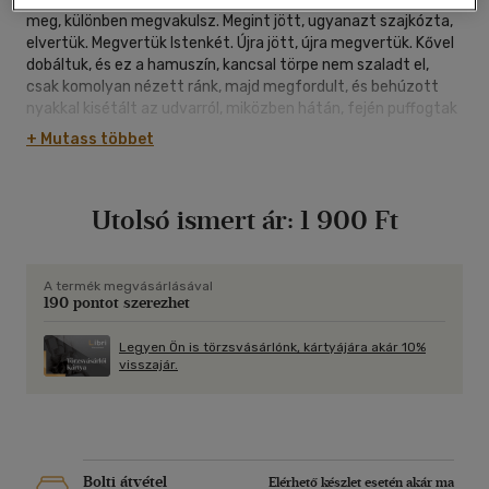
meg, különben megvakulsz. Megint jött, ugyanazt szajkózta,
elvertük. Megvertük Istenkét. Újra jött, újra megvertük. Kővel
dobáltuk, és ez a hamuszín, kancsal törpe nem szaladt el,
csak komolyan nézett ránk, majd megfordult, és behúzott
nyakkal kisétált az udvarról, miközben hátán, fején puffogtak
a lövedékek. Mint aki ajándékba kapja a szenvedést. Este
+ Mutass többet
megkérdeztem otthon, hogy van-e Isten, de Apu rámszólt,
hogy máskor ilyet meg ne halljon. Anyám gyanúsan
hallgatott, négyszemközt újból nekiszögeztem a kérdést. Az
Utolsó ismert ár:
1 900 Ft
a szélsőséges szeretet-őrjöngés, amiben élt, túlmutatott az
evilági tapasztalatokon. Csak mosolygott, mint aki átlát a
szitán, a lábasokat zörgette a csapnál, és végül azt mondta,
"apád kommunista."
A termék megvásárlásával
190 pontot szerezhet
Legyen Ön is törzsvásárlónk, kártyájára akár 10%
visszajár.
Bolti átvétel
Elérhető készlet esetén akár ma