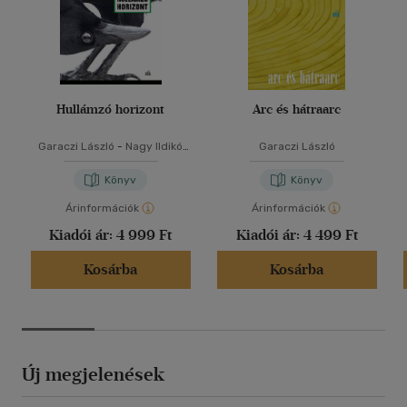
Hullámzó horizont
Arc és hátraarc
Garaczi László
-
Nagy Ildikó
Garaczi László
Noémi
Könyv
Könyv
Árinformációk
Árinformációk
Kiadói ár:
4 999 Ft
Kiadói ár:
4 499 Ft
Kosárba
Kosárba
Új megjelenések