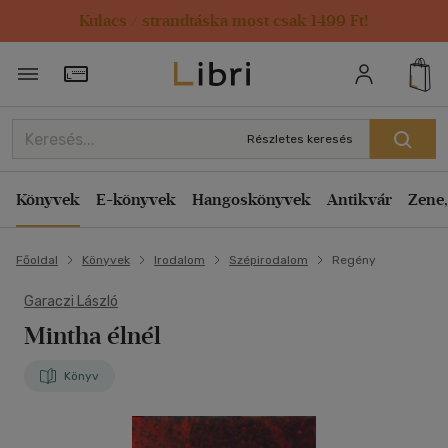
Kulacs / strandtáska most csak 1499 Ft!
Törzsvásárlói Kártya adatai
Részletes keresés
Könyvek
E-könyvek
Hangoskönyvek
Antikvár
Zene,
Főoldal
Könyvek
Irodalom
Szépirodalom
Regény
Garaczi László
Mintha élnél
Könyv