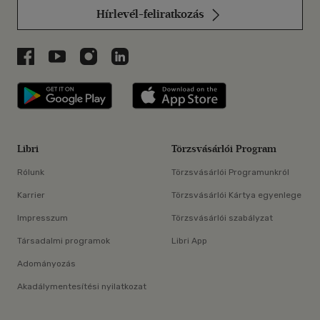
Hírlevél-feliratkozás
Libri a Facebookon
Libri a Youtube-on
Libri az Instagramon
Libri a LinkedInen
Libri applikáció Szerezd meg: Google P
Libri applikáció 
Libri
Törzsvásárlói Program
Rólunk
Törzsvásárlói Programunkról
Karrier
Törzsvásárlói Kártya egyenlege
Impresszum
Törzsvásárlói szabályzat
Társadalmi programok
Libri App
Adományozás
Akadálymentesítési nyilatkozat