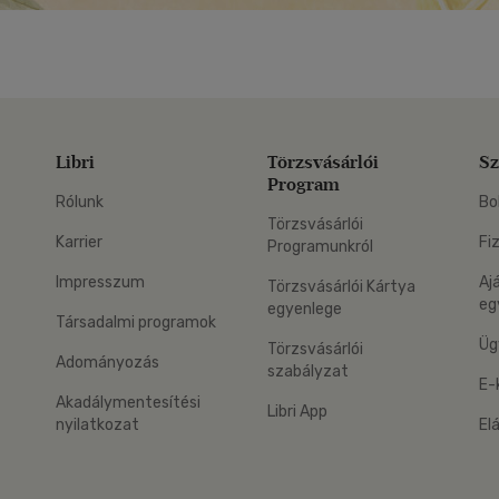
Libri
Törzsvásárlói
Sz
Program
Rólunk
Bo
Törzsvásárlói
Karrier
Fi
Programunkról
Impresszum
Aj
Törzsvásárlói Kártya
eg
egyenlege
Társadalmi programok
Üg
Törzsvásárlói
Adományozás
szabályzat
E-
Akadálymentesítési
Libri App
nyilatkozat
El