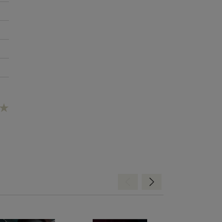
Hátra
Előre