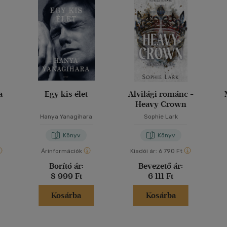
a
Egy kis élet
Alvilági románc -
Heavy Crown
Hanya Yanagihara
Sophie Lark
Könyv
Könyv
Árinformációk
Kiadói ár:
6 790 Ft
Borító ár:
Bevezető ár:
8 999 Ft
6 111 Ft
Kosárba
Kosárba