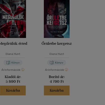
Megőrülök érted
Őrületbe kergetsz
A barát
Diana Hunt
Diana Hunt
Fredrik Ba
Könyv
Könyv
Kön
Árinformációk
Árinformációk
Árinformáci
Kiadói ár:
Borító ár:
Kiadói 
5 890 Ft
4 790 Ft
6 290 
Kosárba
Kosárba
Kosár