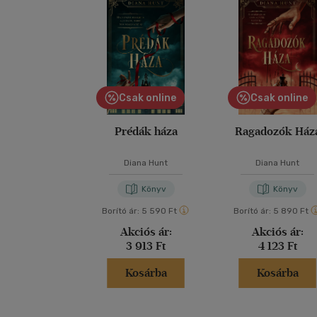
Csak online
Csak online
Prédák háza
Ragadozók Ház
Diana Hunt
Diana Hunt
Könyv
Könyv
Borító ár:
5 590 Ft
Borító ár:
5 890 Ft
Akciós ár:
Akciós ár:
3 913 Ft
4 123 Ft
Kosárba
Kosárba