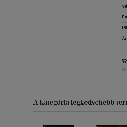
Sú
F
IS
Á
V
Ké
A kategória legkedveltebb te