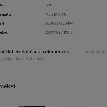
ly
580 gr
ormátum
A 5 210 X 148
BN
9789639680494
rukód
2059702 / 1001744
ásárlói értékelések, vélemények
rjük, lépjen be az értékeléshez!
rmékei