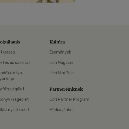
olgáltatás
Kultúra
ltkereső
Események
zetés és szállítás
Libri Magazin
ándékkártya
Libri Mini Polc
yenlege
Partnereinknek
yfélszolgálat
könyv-segédlet
Libri Partner Program
állási nyilatkozat
Médiaajánlat