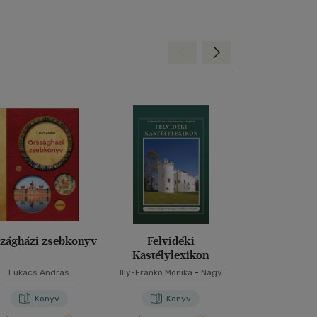
Hátra
Előre
zágházi zsebkönyv
Felvidéki
A megújulá
Kastélylexikon
Lukács András
Illy-Frankó Mónika
-
Nagy
Zsuzsanna
-
Virág Zsolt
Könyv
Könyv
Kön