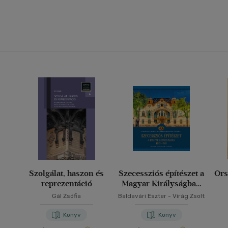
Szolgálat, haszon és
Szecessziós építészet a
Ors
reprezentáció
Magyar Királyságban
(1893-1918)
Gál Zsófia
Baldavári Eszter
-
Virág Zsolt
Könyv
Könyv