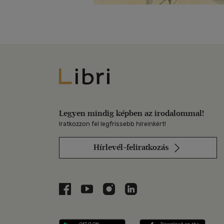
Libri
Legyen mindig képben az irodalommal!
Iratkozzon fel legfrissebb híreinkért!
Hírlevél-feliratkozás
Libri a Facebookon
Libri a Youtube-on
Libri az Instagramon
Libri a LinkedInen