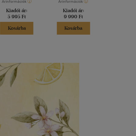
Árinformációk
Árinformációk
Árinformáci
Kiadói ár:
Kiadói ár:
Kiadói 
5 995 Ft
9 990 Ft
23 000
Kosárba
Kosárba
Kosár