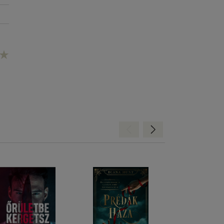
Hátra
Előre