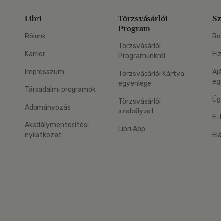
Libri
Törzsvásárlói
Sz
Program
Rólunk
Bo
Törzsvásárlói
Karrier
Fi
Programunkról
Impresszum
Aj
Törzsvásárlói Kártya
eg
egyenlege
Társadalmi programok
Üg
Törzsvásárlói
Adományozás
szabályzat
E-
Akadálymentesítési
Libri App
nyilatkozat
El
eg: Google Play
 applikáció Letölthető az App Store-ból