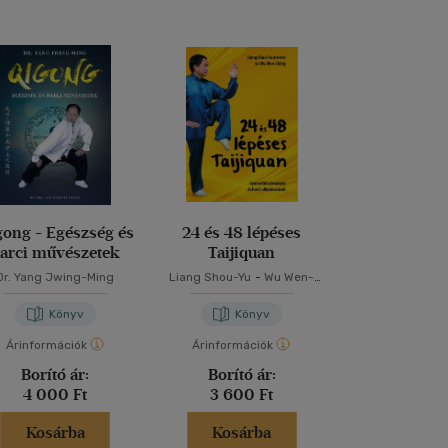
gong - Egészség és
24 és 48 lépéses
Ki a mind
arci művészetek
Taijiquan
életbe
Dr. Yang Jwing-Ming
Liang Shou-Yu
-
Wu Wen-
Koichi To
Ching
Könyv
Könyv
Kön
Árinformációk
Árinformációk
Árinformáci
Borító ár:
Borító ár:
Borító 
4 000 Ft
3 600 Ft
2 950 
Kosárba
Kosárba
Kosár