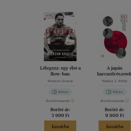
Lélegezz: egy élet a
A japán
flow-ban
harcművészete
magyarországi kezd
Rickson Gracie
Halász J. Attila
1900-1950
Könyv
Könyv
Árinformációk
Árinformációk
Borító ár:
Borító ár:
3 999 Ft
9 800 Ft
Kosárba
Kosárba