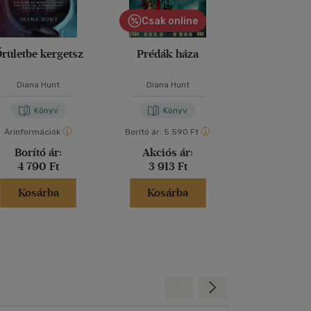
Csak online
rületbe kergetsz
Prédák háza
A tökélete
Diana Hunt
Diana Hunt
Freida McF
Könyv
Könyv
Kön
Árinformációk
Borító ár:
5 590 Ft
Árinformáci
Borító ár:
Akciós ár:
Kiadói 
4 790 Ft
3 913 Ft
6 599 
Kosárba
Kosárba
Kosár
Hátra
Előre