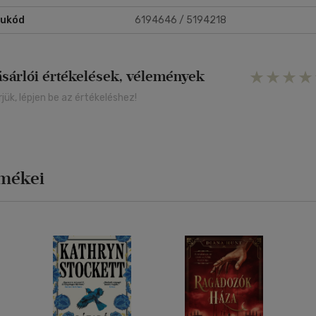
rukód
6194646 / 5194218
ásárlói értékelések, vélemények
rjük, lépjen be az értékeléshez!
rmékei