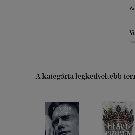
Á
V
Ké
A kategória legkedveltebb te