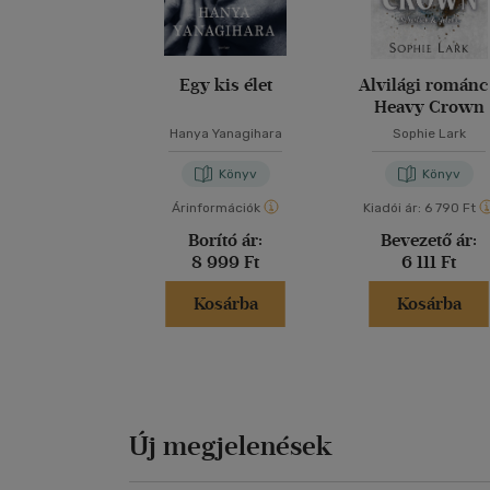
Egy kis élet
Alvilági románc
Heavy Crown
Hanya Yanagihara
Sophie Lark
Könyv
Könyv
Árinformációk
Kiadói ár:
6 790 Ft
Borító ár:
Bevezető ár:
8 999 Ft
6 111 Ft
Kosárba
Kosárba
Új megjelenések