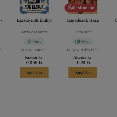
Csak online
 -
Lázadó nők klubja
Ragadozók Háza
Ő
Kathryn Stockett
Diana Hunt
Könyv
Könyv
Árinformációk
Borító ár:
5 890 Ft
Kiadói ár:
Akciós ár:
6 999 Ft
4 123 Ft
Kosárba
Kosárba