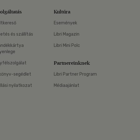
olgáltatás
Kultúra
ltkereső
Események
zetés és szállítás
Libri Magazin
ándékkártya
Libri Mini Polc
yenlege
Partnereinknek
yfélszolgálat
könyv-segédlet
Libri Partner Program
állási nyilatkozat
Médiaajánlat