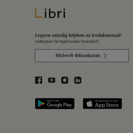
Libri
Legyen mindig képben az irodalommal!
Iratkozzon fel legfrissebb híreinkért!
Hírlevél-feliratkozás
Libri a Facebookon
Libri a Youtube-on
Libri az Instagramon
Libri a LinkedInen
Libri applikáció Szerezd m
Libri