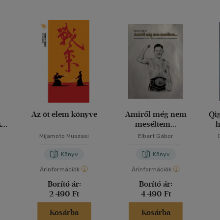
Az öt elem könyve
Amiről még nem
Qi
k
meséltem...
h
etei
Mijamoto Muszasi
Elbert Gábor
Könyv
Könyv
Árinformációk
Árinformációk
Borító ár:
Borító ár:
2 490 Ft
4 490 Ft
Kosárba
Kosárba