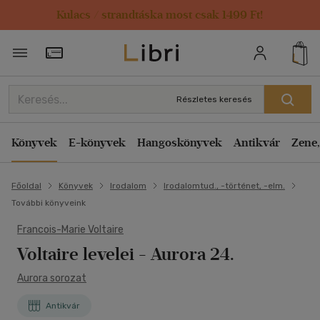
Kulacs / strandtáska most csak 1499 Ft!
Törzsvásárlói Kártya adatai
Részletes keresés
Könyvek
E-könyvek
Hangoskönyvek
Antikvár
Zene,
Főoldal
Könyvek
Irodalom
Irodalomtud., -történet, -elm.
További könyveink
Francois-Marie Voltaire
Voltaire levelei
- Aurora 24.
Aurora sorozat
Antikvár