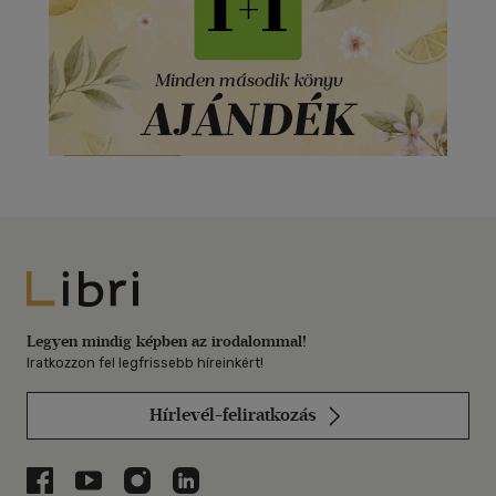
Libri
Legyen mindig képben az irodalommal!
Iratkozzon fel legfrissebb híreinkért!
Hírlevél-feliratkozás
Libri a Facebookon
Libri a Youtube-on
Libri az Instagramon
Libri a LinkedInen