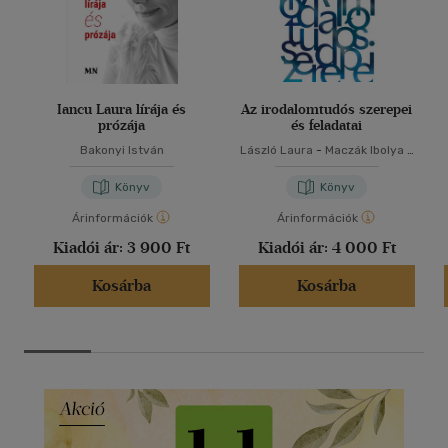
Iancu Laura lírája és
Az irodalomtudós szerepei
prózája
és feladatai
Bakonyi István
László Laura
-
Maczák Ibolya
-
Molnár Krisztina
-
Pataky
Adrienn
Könyv
Könyv
Árinformációk
Árinformációk
Kiadói ár:
3 900 Ft
Kiadói ár:
4 000 Ft
Kosárba
Kosárba