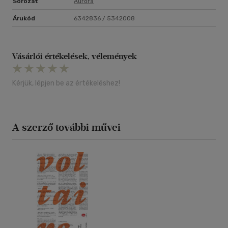
Sorozat
Aurora
Árukód
6342836 / 5342008
Vásárlói értékelések, vélemények
Kérjük, lépjen be az értékeléshez!
A szerző további művei