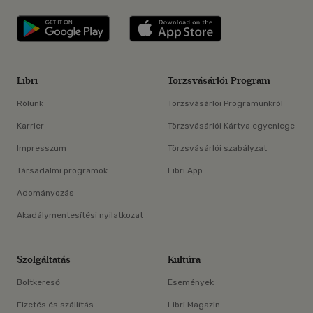
Libri applikáció Szerezd meg: Google P
Libri applikáció 
Libri
Törzsvásárlói Program
Rólunk
Törzsvásárlói Programunkról
Karrier
Törzsvásárlói Kártya egyenlege
Impresszum
Törzsvásárlói szabályzat
Társadalmi programok
Libri App
Adományozás
Akadálymentesítési nyilatkozat
Szolgáltatás
Kultúra
Boltkereső
Események
Fizetés és szállítás
Libri Magazin