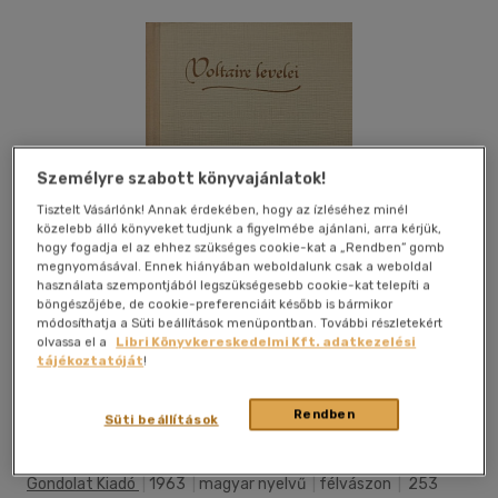
Személyre szabott könyvajánlatok!
Tisztelt Vásárlónk! Annak érdekében, hogy az ízléséhez minél
közelebb álló könyveket tudjunk a figyelmébe ajánlani, arra kérjük,
hogy fogadja el az ehhez szükséges cookie-kat a „Rendben” gomb
megnyomásával. Ennek hiányában weboldalunk csak a weboldal
használata szempontjából legszükségesebb cookie-kat telepíti a
böngészőjébe, de cookie-preferenciáit később is bármikor
módosíthatja a Süti beállítások menüpontban. További részletekért
olvassa el a
Libri Könyvkereskedelmi Kft. adatkezelési
tájékoztatóját
!
Kívánságlistához adom
Megosztom
Rendben
Süti beállítások
Gondolat Kiadó
|
1963
|
magyar nyelvű
|
félvászon
|
253