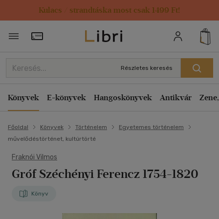
Kulacs / strandtáska most csak 1499 Ft!
Törzsvásárlói Kártya adatai
Részletes keresés
Könyvek
E-könyvek
Hangoskönyvek
Antikvár
Zene,
Főoldal
Könyvek
Történelem
Egyetemes történelem
művelődéstörténet, kultúrtörté
Fraknói Vilmos
Gróf Széchényi Ferencz 1754-1820
Könyv