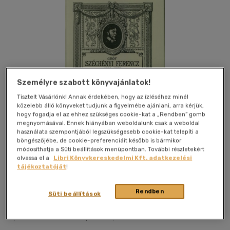
Személyre szabott könyvajánlatok!
Tisztelt Vásárlónk! Annak érdekében, hogy az ízléséhez minél
közelebb álló könyveket tudjunk a figyelmébe ajánlani, arra kérjük,
hogy fogadja el az ehhez szükséges cookie-kat a „Rendben” gomb
megnyomásával. Ennek hiányában weboldalunk csak a weboldal
használata szempontjából legszükségesebb cookie-kat telepíti a
böngészőjébe, de cookie-preferenciáit később is bármikor
módosíthatja a Süti beállítások menüpontban. További részletekért
olvassa el a
Libri Könyvkereskedelmi Kft. adatkezelési
tájékoztatóját
!
Kívánságlistához adom
Megosztom
Rendben
Süti beállítások
Históriaantik Könyvesház
|
2013
|
magyar nyelvű
|
cérnafűzött, keménytáblás
|
384 oldal