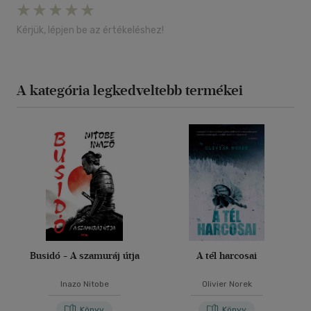
Kérjük, lépjen be az értékeléshez!
A kategória legkedveltebb termékei
Busidó - A szamuráj útja
A tél harcosai
Inazo Nitobe
Olivier Norek
Könyv
Könyv