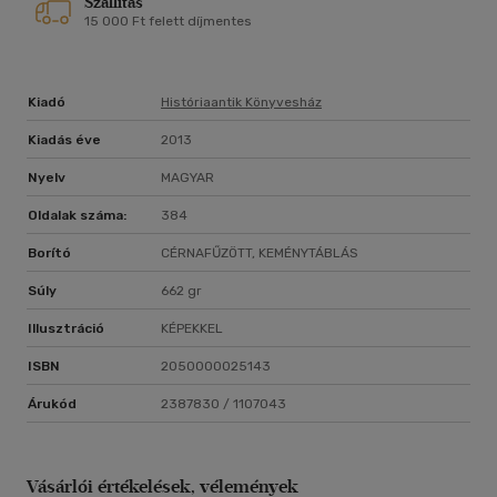
Szállítás
15 000 Ft felett díjmentes
Kiadó
Históriaantik Könyvesház
Kiadás éve
2013
Nyelv
MAGYAR
Oldalak száma:
384
Borító
CÉRNAFŰZÖTT, KEMÉNYTÁBLÁS
Súly
662 gr
Illusztráció
KÉPEKKEL
ISBN
2050000025143
Árukód
2387830 / 1107043
Vásárlói értékelések, vélemények