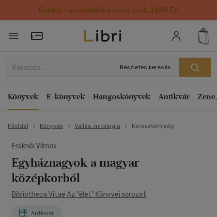
Kulacs / strandtáska most csak 1499 Ft!
Törzsvásárlói Kártya adatai
Részletes keresés
Könyvek
E-könyvek
Hangoskönyvek
Antikvár
Zene,
Főoldal
Könyvek
Vallás, mitológia
Kereszténység
Fraknói Vilmos
Egyháznagyok a magyar
középkorból
Bibliotheca Vitae Az "élet" Könyvei sorozat
Antikvár