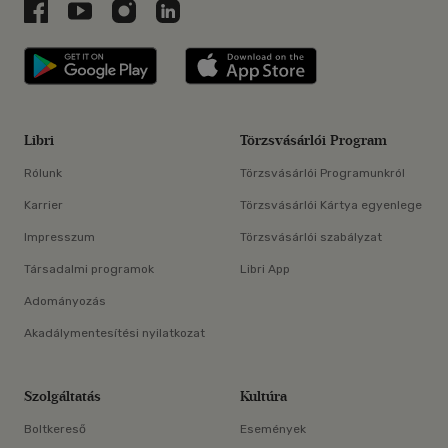
Libri a Facebookon
Libri a Youtube-on
Libri az Instagramon
Libri a LinkedInen
Libri applikáció Szerezd meg: Google P
Libri applikáció 
Libri
Törzsvásárlói Program
Rólunk
Törzsvásárlói Programunkról
Karrier
Törzsvásárlói Kártya egyenlege
Impresszum
Törzsvásárlói szabályzat
Társadalmi programok
Libri App
Adományozás
Akadálymentesítési nyilatkozat
Szolgáltatás
Kultúra
Boltkereső
Események