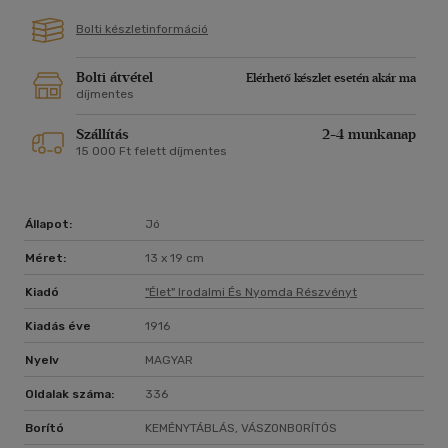
Bolti készletinformáció
Bolti átvétel
Elérhető készlet esetén akár ma
díjmentes
Szállítás
2-4 munkanap
15 000 Ft felett díjmentes
Állapot:
Jó
Méret:
13 x 19 cm
Kiadó
"élet" Irodalmi És Nyomda Részvényt
Kiadás éve
1916
Nyelv
MAGYAR
Oldalak száma:
336
Borító
KEMÉNYTÁBLÁS, VÁSZONBORÍTÓS