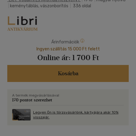
|
keménytáblás, vászonborítós
|
336 oldal
Árinformációk
Ingyen szállítás 15 000 Ft felett
Online ár:
1 700 Ft
Kosárba
A termék megvásárlásával
170 pontot szerezhet
Legyen Ön is törzsvásárlónk, kártyájára akár 10%
visszajár.