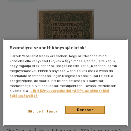
Személyre szabott könyvajánlatok!
Tisztelt Vásárlónk! Annak érdekében, hogy az ízléséhez minél
közelebb álló könyveket tudjunk a figyelmébe ajánlani, arra kérjük,
hogy fogadja el az ehhez szükséges cookie-kat a „Rendben” gomb
megnyomásával. Ennek hiányában weboldalunk csak a weboldal
használata szempontjából legszükségesebb cookie-kat telepíti a
böngészőjébe, de cookie-preferenciáit később is bármikor
módosíthatja a Süti beállítások menüpontban. További részletekért
olvassa el a
Libri Könyvkereskedelmi Kft. adatkezelési
tájékoztatóját
!
Kívánságlistához adom
Megosztom
Rendben
Süti beállítások
"élet" Irodalmi És Nyomda Részvényt
|
1916
|
magyar nyelvű