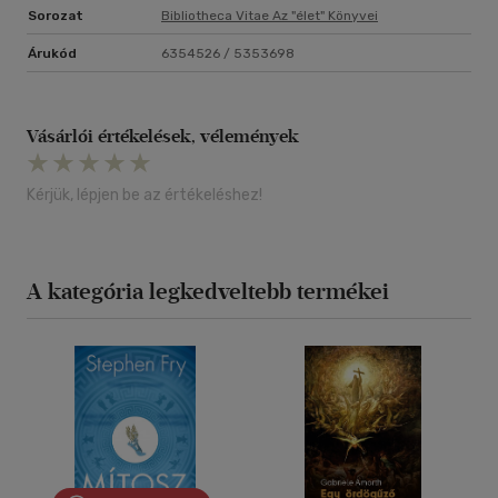
Sorozat
Bibliotheca Vitae Az "élet" Könyvei
Árukód
6354526 / 5353698
Vásárlói értékelések, vélemények
Kérjük, lépjen be az értékeléshez!
A kategória legkedveltebb termékei