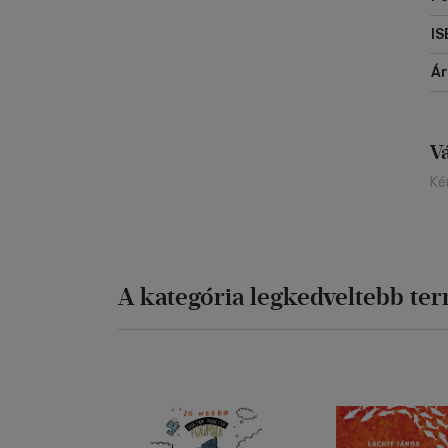
IS
Á
V
Ké
A kategória legkedveltebb te