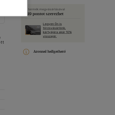
Kártya
Vallás, mitológia
m
Képeslap
A termék megvásárlásával
149 pontot szerezhet
és Természet
yv
Naptár
Legyen Ön is
k
Papír, írószer
törzsvásárlónk,
kártyájára akár 10%
ok
visszajár.
n
ett
Azonnal hallgatható