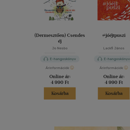
(Dermesztően) Csendes
#jóéjtpuszi
éj
Jo Nesbo
Lackfi János
E-hangoskönyv
E-hangosköny
Árinformációk
Árinformációk
Online ár:
Online ár:
4 990 Ft
4 990 Ft
Kosárba
Kosárba