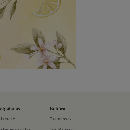
olgáltatás
Kultúra
ltkereső
Események
zetés és szállítás
Libri Magazin