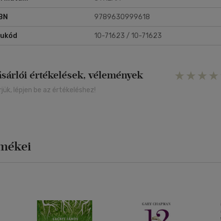
BN
9789630999618
rukód
10-71623 / 10-71623
ásárlói értékelések, vélemények
rjük, lépjen be az értékeléshez!
rmékei