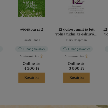
#jóéjtpuszi 2
12 dolog , amit jó lett
12
volna tudni az esküvőm
vol
előtt
Lackfi János
Gary Chapman
v
E-hangoskönyv
E-hangoskönyv
Árinformációk
Árinformációk
Online ár:
Online ár:
4 200 Ft
3 990 Ft
Kosárba
Kosárba