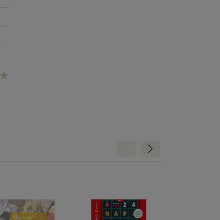
Hátra
Előre