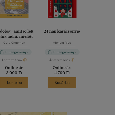
 dolog , amit jó lett
24 nap karácsonyig
25 legszebb
na tudni, mielőtt
vers
tinédzser lett a
Gary Chapman
Michala Ries
gyerekem
E-hangoskönyv
E-hangoskönyv
E-hango
Árinformációk
Árinformációk
Árinformáci
Online ár:
Online ár:
Online 
3 990 Ft
4 790 Ft
1 490 
Kosárba
Kosárba
Kosár