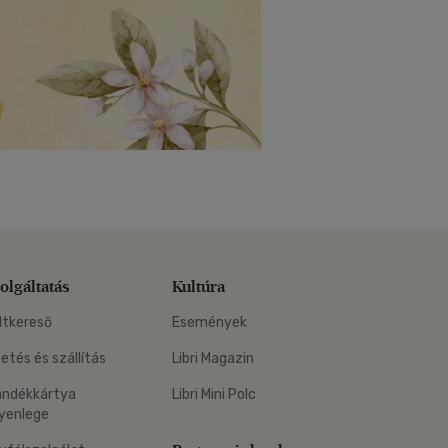
olgáltatás
Kultúra
ltkereső
Események
zetés és szállítás
Libri Magazin
ándékkártya
Libri Mini Polc
yenlege