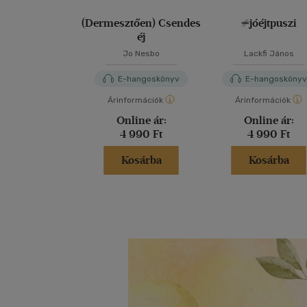
(Dermesztően) Csendes
#jóéjtpuszi
éj
Jo Nesbo
Lackfi János
E-hangoskönyv
E-hangosköny
Árinformációk
Árinformációk
Online ár:
Online ár:
4 990 Ft
4 990 Ft
Kosárba
Kosárba