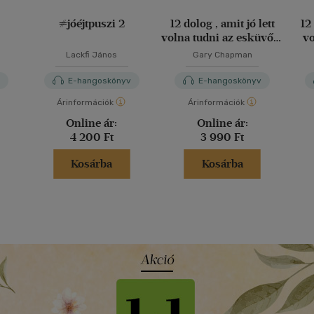
#jóéjtpuszi 2
12 dolog , amit jó lett
12
volna tudni az esküvőm
vol
előtt
Lackfi János
Gary Chapman
v
E-hangoskönyv
E-hangoskönyv
Árinformációk
Árinformációk
Online ár:
Online ár:
4 200 Ft
3 990 Ft
Kosárba
Kosárba