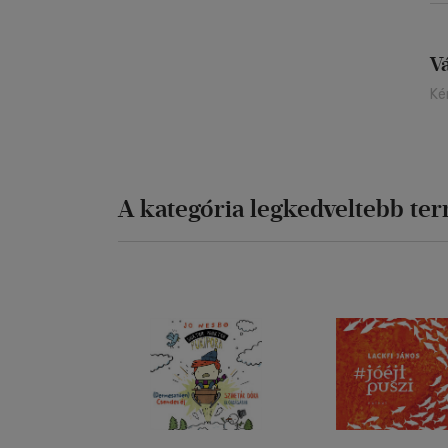
V
Ké
A kategória legkedveltebb te