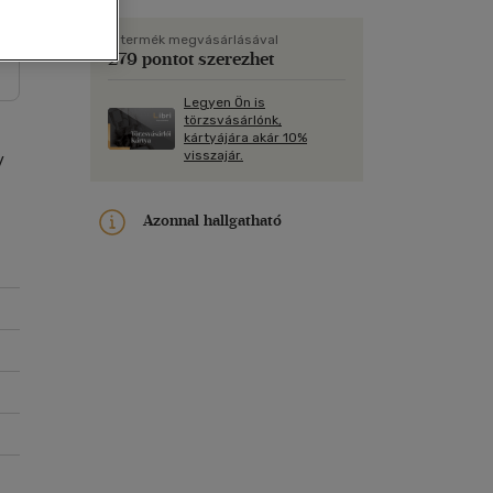
Kártya
m
Képeslap
A termék megvásárlásával
279 pontot szerezhet
és Természet
yv
Naptár
Legyen Ön is
k
Papír, írószer
törzsvásárlónk,
kártyájára akár 10%
ok
visszajár.
y
Azonnal hallgatható