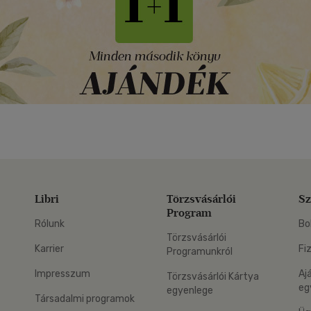
Libri
Törzsvásárlói
Sz
Program
Rólunk
Bo
Törzsvásárlói
Karrier
Fi
Programunkról
Impresszum
Aj
Törzsvásárlói Kártya
eg
egyenlege
Társadalmi programok