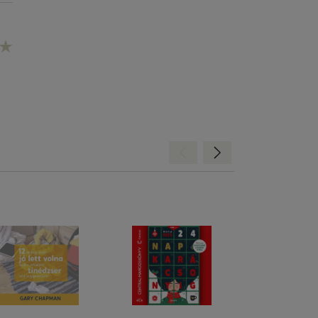
Hátra
Előre