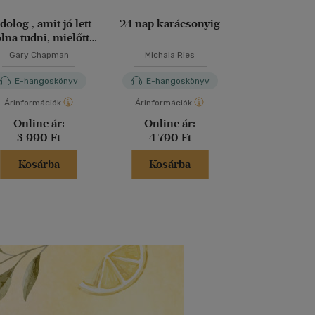
 dolog , amit jó lett
24 nap karácsonyig
25 legszebb
na tudni, mielőtt
vers
tinédzser lett a
Gary Chapman
Michala Ries
gyerekem
E-hangoskönyv
E-hangoskönyv
E-hango
Árinformációk
Árinformációk
Árinformáci
Online ár:
Online ár:
Online 
3 990 Ft
4 790 Ft
1 490 
Kosárba
Kosárba
Kosár