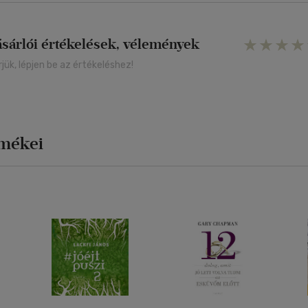
ásárlói értékelések, vélemények
rjük, lépjen be az értékeléshez!
rmékei