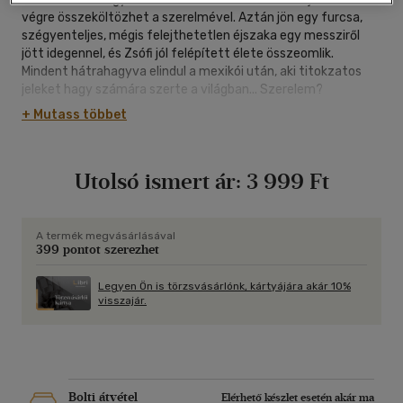
végre összeköltözhet a szerelmével. Aztán jön egy furcsa,
szégyenteljes, mégis felejthetetlen éjszaka egy messziről
jött idegennel, és Zsófi jól felépített élete összeomlik.
Mindent hátrahagyva elindul a mexikói után, aki titokzatos
jeleket hagy számára szerte a világban... Szerelem?
Kalandvágy? Zarándoklat? - vajon mi hajtja a magyar lányt
+ Mutass többet
egyre egzotikusabb tájak, egyre veszélyesebb kalandok, és
önmaga számára is ismeretlen énje felé?
Mi ad több muníciót a lelkünknek: ha bátran kilépünk a
Utolsó ismert ár:
3 999 Ft
megszokott és talán unalmas életünkből, vállalva a
kockázatot, hogy veszítünk - vagy ha vágyainkat elnyomva
éljük mindennapjainkat? Merre vezet az utunk? Hol jobb:
útközben vagy ,,célba érve"?
A termék megvásárlásával
399 pontot szerezhet
Fejős Éva bestsellere most új kiadásban kerülhet az olvasó
kezébe.
A mexikói krimibe illő izgalmakat, igazi lélektani drámát és jó
Legyen Ön is törzsvásárlónk, kártyájára akár 10%
visszajár.
szórakozást ígér.
Bolti átvétel
Elérhető készlet esetén akár ma