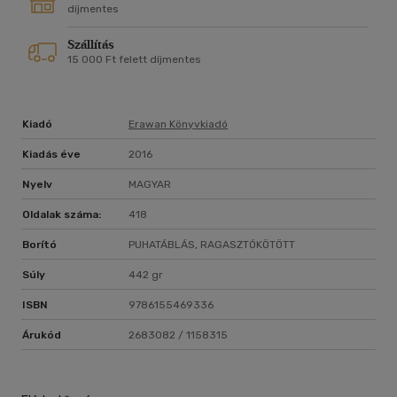
díjmentes
Szállítás
15 000 Ft felett díjmentes
Kiadó
Erawan Könyvkiadó
Kiadás éve
2016
Nyelv
MAGYAR
Oldalak száma:
418
Borító
PUHATÁBLÁS, RAGASZTÓKÖTÖTT
Súly
442 gr
ISBN
9786155469336
Árukód
2683082 / 1158315