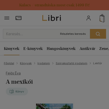
Kulacs / strandtáska most csak 1499 Ft!
Törzsvásárlói Kártya adatai
Részletes keresés
Könyvek
E-könyvek
Hangoskönyvek
Antikvár
Zene,
Főoldal
Könyvek
Irodalom
Szórakoztató irodalom
Lektűr
Fejős Éva
A mexikói
Könyv