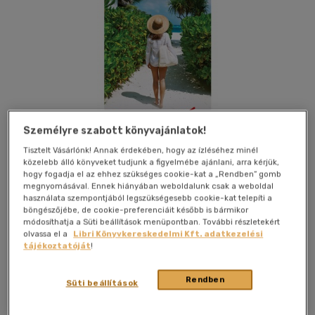
Személyre szabott könyvajánlatok!
Tisztelt Vásárlónk! Annak érdekében, hogy az ízléséhez minél
közelebb álló könyveket tudjunk a figyelmébe ajánlani, arra kérjük,
hogy fogadja el az ehhez szükséges cookie-kat a „Rendben” gomb
megnyomásával. Ennek hiányában weboldalunk csak a weboldal
használata szempontjából legszükségesebb cookie-kat telepíti a
böngészőjébe, de cookie-preferenciáit később is bármikor
Kívánságlistához adom
Megosztom
módosíthatja a Süti beállítások menüpontban. További részletekért
olvassa el a
Libri Könyvkereskedelmi Kft. adatkezelési
tájékoztatóját
!
Erawan Könyvkiadó
|
2016
|
magyar nyelvű
|
puhatáblás,
Rendben
ragasztókötött
|
418 oldal
Süti beállítások
Galántai Zsófi úgy érzi, célba ért. Sikeres a munkájában, és