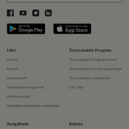
Libri a Facebookon
Libri a Youtube-on
Libri az Instagramon
Libri a LinkedInen
Libri applikáció Szerezd meg: Google P
Libri applikáció 
Libri
Törzsvásárlói Program
Rólunk
Törzsvásárlói Programunkról
Karrier
Törzsvásárlói Kártya egyenlege
Impresszum
Törzsvásárlói szabályzat
Társadalmi programok
Libri App
Adományozás
Akadálymentesítési nyilatkozat
Szolgáltatás
Kultúra