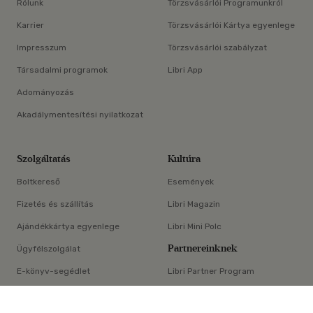
Rólunk
Törzsvásárlói Programunkról
Karrier
Törzsvásárlói Kártya egyenlege
Impresszum
Törzsvásárlói szabályzat
Társadalmi programok
Libri App
Adományozás
Akadálymentesítési nyilatkozat
Szolgáltatás
Kultúra
Boltkereső
Események
Fizetés és szállítás
Libri Magazin
Ajándékkártya egyenlege
Libri Mini Polc
Partnereinknek
Ügyfélszolgálat
E-könyv-segédlet
Libri Partner Program
×
Elállási nyilatkozat
Médiaajánlat