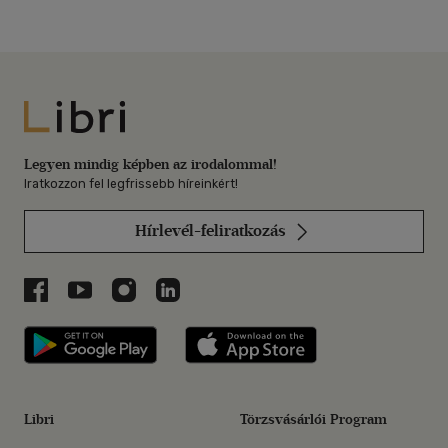
Libri
Legyen mindig képben az irodalommal!
Iratkozzon fel legfrissebb híreinkért!
Hírlevél-feliratkozás
Libri a Facebookon
Libri a Youtube-on
Libri az Instagramon
Libri a LinkedInen
Libri applikáció Szerezd meg: Google P
Libri applikáció 
Libri
Törzsvásárlói Program