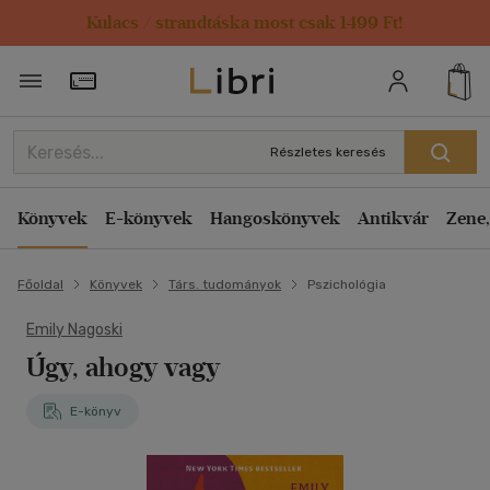
Kulacs / strandtáska most csak 1499 Ft!
Törzsvásárlói Kártya adatai
Részletes keresés
Könyvek
E-könyvek
Hangoskönyvek
Antikvár
Zene,
Főoldal
Könyvek
Társ. tudományok
Pszichológia
Emily Nagoski
Úgy, ahogy vagy
E-könyv