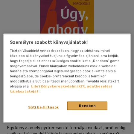
Személyre szabott könyvajánlatok!
Tisztelt Vásárlónk! Annak érdekében, hogy az ízléséhez minél
közelebb álló könyveket tudjunk a figyelmébe ajánlani, arra kérjük,
hogy fogadja el az ehhez szükséges cookie-kat a „Rendben” gomb
megnyomásával. Ennek hiányában weboldalunk csak a weboldal
használata szempontjából legszükségesebb cookie-kat telepíti a
böngészőjébe, de cookie-preferenciáit később is bármikor
módosíthatja a Süti beállítások menüpontban. További részletekért
olvassa el a
Libri Könyvkereskedelmi Kft. adatkezelési
tájékoztatóját
!
Beleolvasok
Kívánságlistához adom
Megosztom
Rendben
Süti beállítások
Libri Kiadó
|
2026
|
magyar nyelvű
Egy könyv, amely gyökeresen átformálja mindazt, amit eddig
a női testről gondoltál.Miért olyan nehéz eljutni a csúcsra?