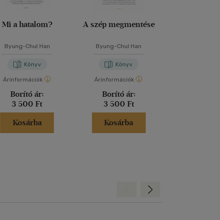
Mi a hatalom?
A szép megmentése
Pszichopol
Byung-Chul Han
Byung-Chul Han
Byung-Chu
Könyv
Könyv
Kön
Árinformációk
Árinformációk
Árinformáci
Borító ár:
Borító ár:
Borító 
3 500 Ft
3 500 Ft
2 900 
Kosárba
Kosárba
Kosár
Hátra
Előre