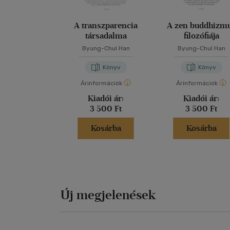
A transzparencia
A zen buddhizm
társadalma
filozófiája
Byung-Chul Han
Byung-Chul Han
Könyv
Könyv
Árinformációk
Árinformációk
Kiadói ár:
Kiadói ár:
3 500 Ft
3 500 Ft
Kosárba
Kosárba
Új megjelenések