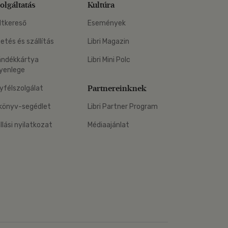
olgáltatás
Kultúra
ltkereső
Események
zetés és szállítás
Libri Magazin
ándékkártya
Libri Mini Polc
yenlege
Partnereinknek
yfélszolgálat
könyv-segédlet
Libri Partner Program
állási nyilatkozat
Médiaajánlat