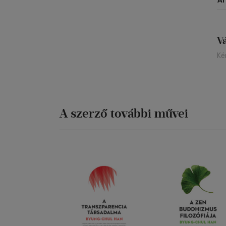
Á
V
Ké
A szerző további művei