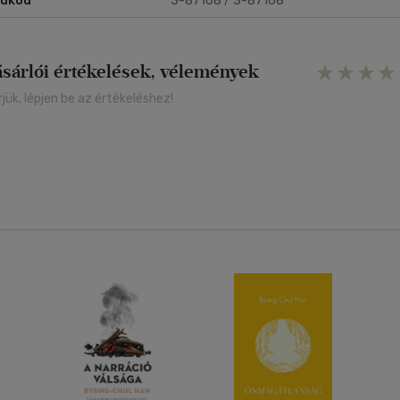
rukód
3-87168 / 3-87168
ásárlói értékelések, vélemények
rjük, lépjen be az értékeléshez!