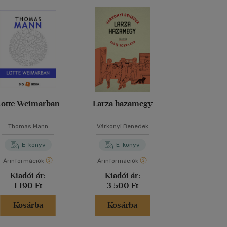
Lotte Weimarban
Larza hazamegy
Nehézsúlyú 
Thomas Mann
Várkonyi Benedek
Moa Hern
E-könyv
E-könyv
E-kö
Árinformációk
Árinformációk
Árinformáci
Kiadói ár:
Kiadói ár:
Online 
1 190 Ft
3 500 Ft
3 599 
Kosárba
Kosárba
Kosár