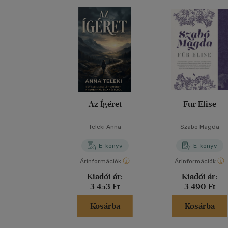
Az Ígéret
Für Elise
Teleki Anna
Szabó Magda
E-könyv
E-könyv
Árinformációk
Árinformációk
Kiadói ár:
Kiadói ár:
3 453 Ft
3 490 Ft
Kosárba
Kosárba