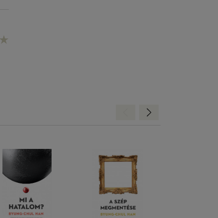
Hátra
Előre