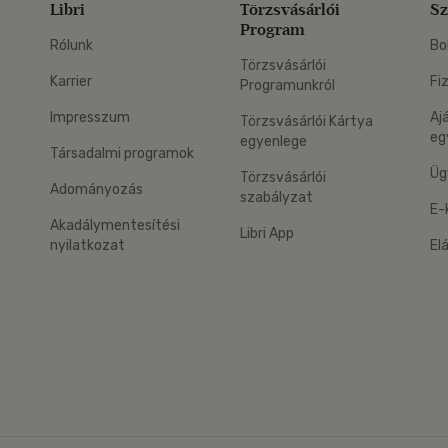
Libri
Törzsvásárlói
Sz
Program
Rólunk
Bo
Törzsvásárlói
Karrier
Fi
Programunkról
Impresszum
Aj
Törzsvásárlói Kártya
eg
egyenlege
Társadalmi programok
Üg
Törzsvásárlói
Adományozás
szabályzat
E-
Akadálymentesítési
Libri App
nyilatkozat
El
eg: Google Play
 applikáció Letölthető az App Store-ból