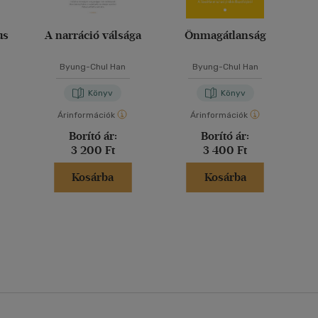
us
A narráció válsága
Önmagátlanság
Byung-Chul Han
Byung-Chul Han
Könyv
Könyv
Árinformációk
Árinformációk
Borító ár:
Borító ár:
3 200 Ft
3 400 Ft
Kosárba
Kosárba