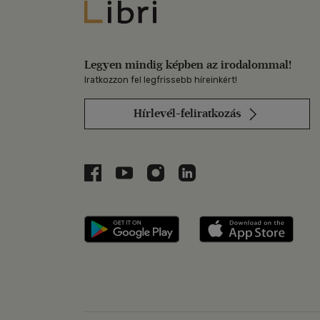
Libri
Legyen mindig képben az irodalommal!
Iratkozzon fel legfrissebb híreinkért!
Hírlevél-feliratkozás
Libri a Facebookon
Libri a Youtube-on
Libri az Instagramon
Libri a LinkedInen
Libri applikáció Szerezd m
Libri