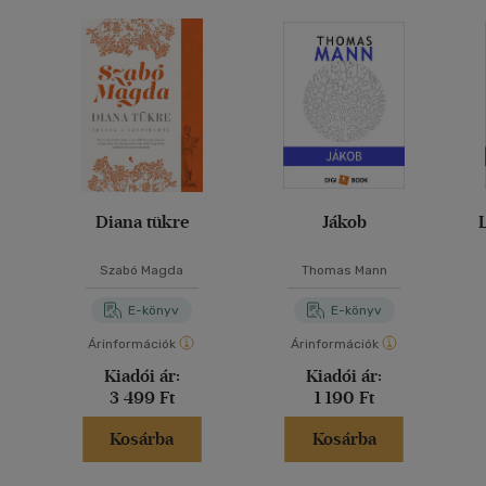
Diana tükre
Jákob
Szabó Magda
Thomas Mann
E-könyv
E-könyv
Árinformációk
Árinformációk
Kiadói ár:
Kiadói ár:
3 499 Ft
1 190 Ft
Kosárba
Kosárba