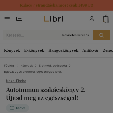
Kulacs / strandtáska most csak 1499 Ft!
Törzsvásárlói Kártya adatai
Részletes keresés
Könyvek
E-könyvek
Hangoskönyvek
Antikvár
Zene,
Főoldal
Könyvek
Életmód, egészség
Egészséges életmód, egészséges lélek
Mezei Elmira
Autoimmun szakácskönyv 2.
-
Újítsd meg az egészséged!
Könyv