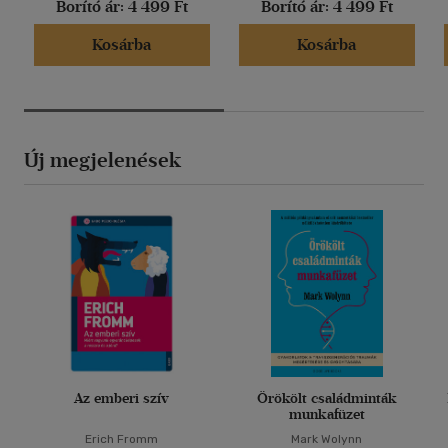
Borító ár:
4 499 Ft
Borító ár:
4 499 Ft
Kosárba
Kosárba
Új megjelenések
Az emberi szív
Örökölt családminták
munkafüzet
Erich Fromm
Mark Wolynn