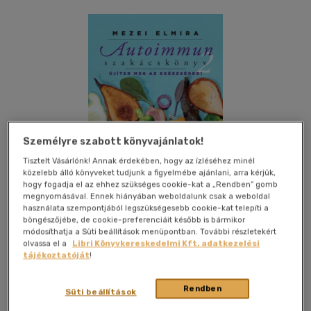
Személyre szabott könyvajánlatok!
Tisztelt Vásárlónk! Annak érdekében, hogy az ízléséhez minél
közelebb álló könyveket tudjunk a figyelmébe ajánlani, arra kérjük,
hogy fogadja el az ehhez szükséges cookie-kat a „Rendben” gomb
megnyomásával. Ennek hiányában weboldalunk csak a weboldal
használata szempontjából legszükségesebb cookie-kat telepíti a
böngészőjébe, de cookie-preferenciáit később is bármikor
módosíthatja a Süti beállítások menüpontban. További részletekért
olvassa el a
Libri Könyvkereskedelmi Kft. adatkezelési
Kívánságlistához adom
Megosztom
tájékoztatóját
!
Rendben
Süti beállítások
Jaffa Kiadó És Kereskedelmi Kft
|
2018
|
magyar nyelvű