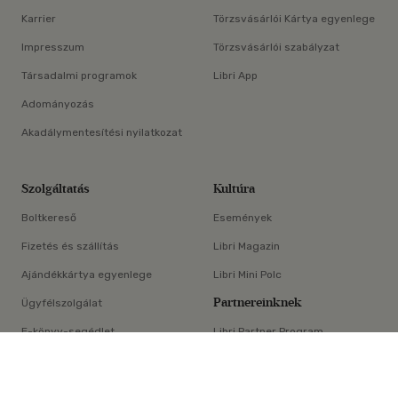
Karrier
Törzsvásárlói Kártya egyenlege
Impresszum
Törzsvásárlói szabályzat
Társadalmi programok
Libri App
Adományozás
Akadálymentesítési nyilatkozat
Szolgáltatás
Kultúra
Boltkereső
Események
Fizetés és szállítás
Libri Magazin
Ajándékkártya egyenlege
Libri Mini Polc
Partnereinknek
Ügyfélszolgálat
E-könyv-segédlet
Libri Partner Program
×
Elállási nyilatkozat
Médiaajánlat