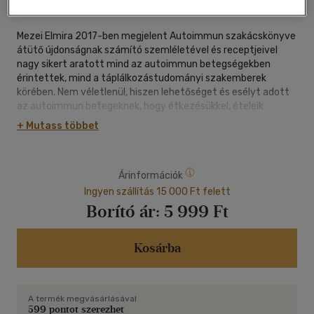
|
kartonált
|
228 oldal
Mezei Elmira 2017-ben megjelent Autoimmun szakácskönyve
átütő újdonságnak számító szemléletével és receptjeivel
nagy sikert aratott mind az autoimmun betegségekben
érintettek, mind a táplálkozástudományi szakemberek
körében. Nem véletlenül, hiszen lehetőséget és esélyt adott
az autoimmun betegeknek, hogy étkezésükkel, ételeik
gondos megválasztásával maguk is nagymértékben
+ Mutass többet
hozzájáruljanak egészségi állapotuk szinten tartásához, vagy
akár javításához is.
Árinformációk
Az új kötet főként azoknak szól, akik már az autoimmun
protokoll szabályai szerint élnek, sikeresen túljutottak a diéta
Ingyen szállítás 15 000 Ft felett
első, legszigorúbb szakaszán, és a közérzetük, állapotuk
Borító ár:
5 999 Ft
ennek köszönhetően egyértelműen javult. A kezdetben
kiiktatott, egyébként magas tápértékű alapanyagokat
később fokozatosan, több lépésben vissza lehet emelni a
Kosárba
táplálkozásba, azokkal az ételféleségekkel kezdve, amelyek
feltehetőleg a legkevesebb problémát okozzák.
A termék megvásárlásával
A könyv ehhez a visszaépítési folyamathoz ad konkrét
599 pontot szerezhet