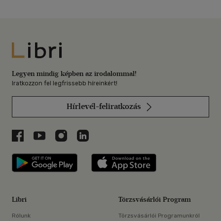
Libri
Legyen mindig képben az irodalommal!
Iratkozzon fel legfrissebb híreinkért!
Hírlevél-feliratkozás
Libri a Facebookon
Libri a Youtube-on
Libri az Instagramon
Libri a LinkedInen
Libri applikáció Szerezd meg: Google P
Libri applikáció 
Libri
Törzsvásárlói Program
Rólunk
Törzsvásárlói Programunkról