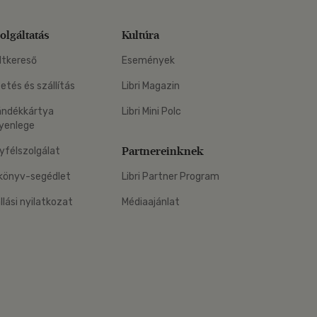
olgáltatás
Kultúra
ltkereső
Események
zetés és szállítás
Libri Magazin
ándékkártya
Libri Mini Polc
yenlege
Partnereinknek
yfélszolgálat
könyv-segédlet
Libri Partner Program
állási nyilatkozat
Médiaajánlat