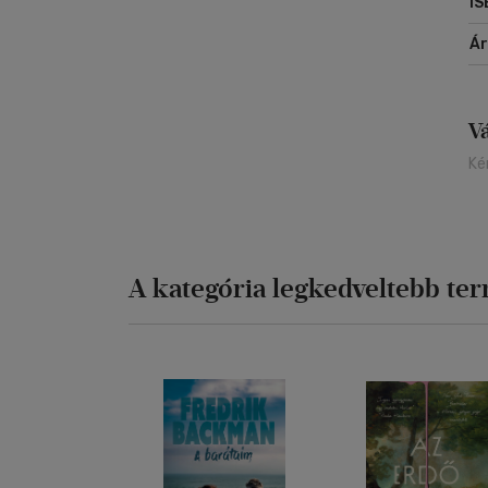
IS
Á
V
Ké
A kategória legkedveltebb te