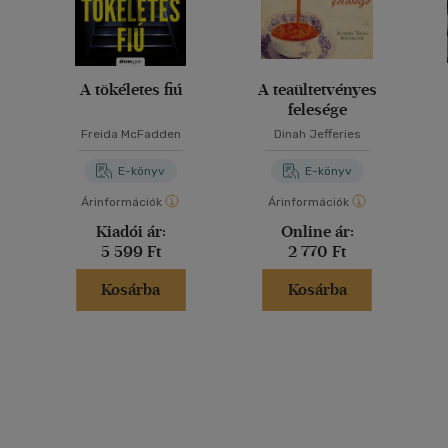
A tökéletes fiú
A teaültetvényes
felesége
Freida McFadden
Dinah Jefferies
E-könyv
E-könyv
Árinformációk
Árinformációk
Kiadói ár:
Online ár:
5 599 Ft
2 770 Ft
Kosárba
Kosárba