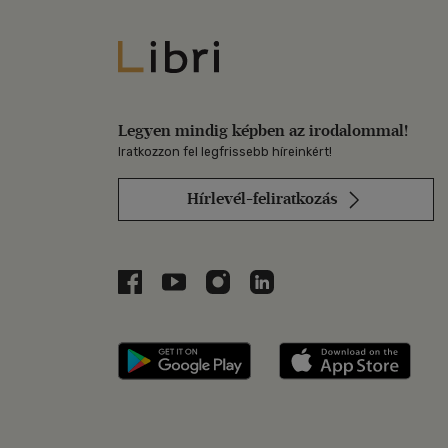
Libri
Legyen mindig képben az irodalommal!
Iratkozzon fel legfrissebb híreinkért!
Hírlevél-feliratkozás
Libri a Facebookon
Libri a Youtube-on
Libri az Instagramon
Libri a LinkedInen
Libri applikáció Szerezd m
Libri