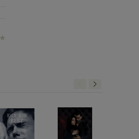
Hátra
Előre