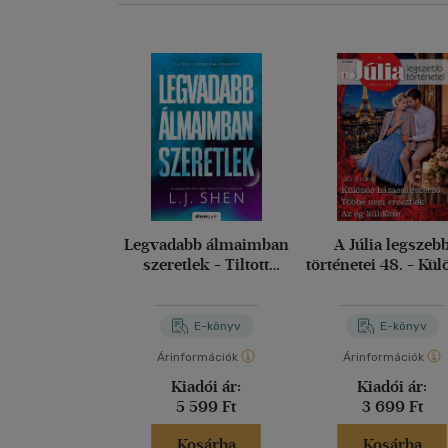
Legvadabb álmaimban
A Júlia legszeb
szeretlek - Tiltott
történetei 48. - Kü
szerelem 2.
házasságszerző; T
nem eresztlek; Az
küldötte
E-könyv
E-könyv
Árinformációk
Árinformációk
Kiadói ár:
Kiadói ár:
5 599 Ft
3 699 Ft
Kosárba
Kosárba