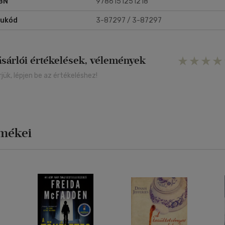
BN
9786151251218
rukód
3-87297 / 3-87297
ásárlói értékelések, vélemények
rjük, lépjen be az értékeléshez!
rmékei