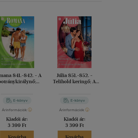
ana 841.-842. - A
Júlia 851.-852. -
Voracious
botránykirálynő;
Telihold keringő; A
telhetet
apsütötte románc
titokzatos örökös
Leigh Riv
E-könyv
E-könyv
E-kö
Árinformációk
Árinformációk
Árinformáci
Kiadói ár:
Kiadói ár:
Kiadói 
3 399 Ft
3 399 Ft
6 490 
Kosárba
Kosárba
Kosár