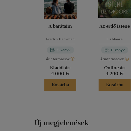
A barátaim
Az erdő istene
Fredrik Backman
Liz Moore
E-könyv
E-könyv
Árinformációk
Árinformációk
Kiadói ár:
Online ár:
4 090 Ft
4 290 Ft
Kosárba
Kosárba
Új megjelenések