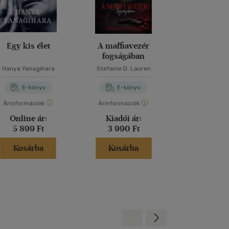
Egy kis élet
A maffiavezér
A titkok 
fogságában
Hanya Yanagihara
Stefanie D. Lauren
Dan Bro
E-könyv
E-könyv
E-kö
Árinformációk
Árinformációk
Árinformáci
Online ár:
Kiadói ár:
Kiadói 
5 899 Ft
3 990 Ft
5 990 
Kosárba
Kosárba
Kosár
Hátra
Előre