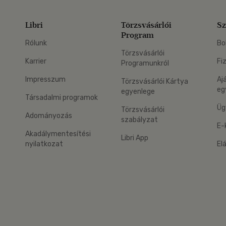
Libri
Törzsvásárlói
Sz
Program
Rólunk
Bo
Törzsvásárlói
Karrier
Fi
Programunkról
Impresszum
Aj
Törzsvásárlói Kártya
eg
egyenlege
Társadalmi programok
Üg
Törzsvásárlói
Adományozás
szabályzat
E-
Akadálymentesítési
Libri App
nyilatkozat
El
eg: Google Play
 applikáció Letölthető az App Store-ból