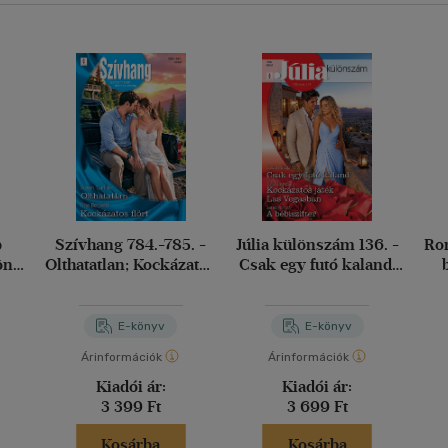
b
Szívhang 784.-785. -
Júlia különszám 136. -
Rom
lönös
Olthatatlan; Kockázatos
Csak egy futó kaland;
öbbé
flört
Kockázatos játék Las
N
 ég
Vegasban; A bébiszitter
E-könyv
E-könyv
Árinformációk
Árinformációk
Kiadói ár:
Kiadói ár:
3 399 Ft
3 699 Ft
Kosárba
Kosárba