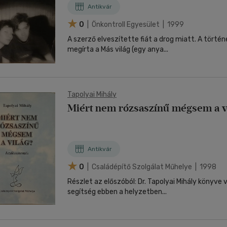
Antikvár
0
| Önkontroll Egyesület | 1999
A szerző elveszítette fiát a drog miatt. A törté
megírta a Más világ (egy anya...
Tapolyai Mihály
Miért nem rózsaszínű mégsem a v
Antikvár
0
| Családépítő Szolgálat Műhelye | 1998
Részlet az előszóból: Dr. Tapolyai Mihály könyve 
segítség ebben a helyzetben...