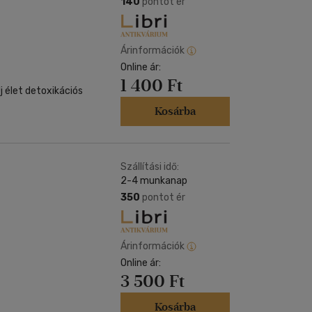
140
pontot ér
Árinformációk
Online ár:
1 400 Ft
j élet detoxikációs
Kosárba
Szállítási idő:
2-4 munkanap
350
pontot ér
Árinformációk
Online ár:
3 500 Ft
Kosárba