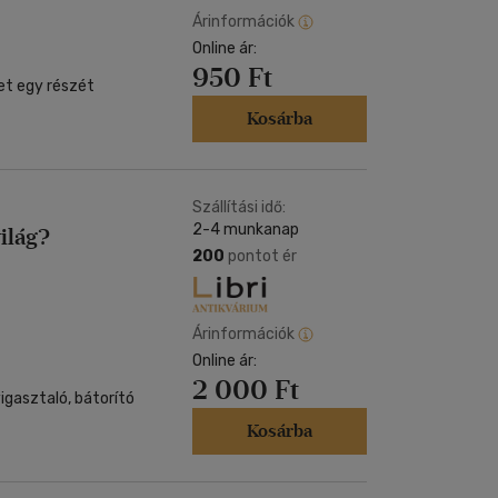
Árinformációk
Online ár:
950 Ft
net egy részét
Kosárba
Szállítási idő:
2-4 munkanap
ilág?
200
pontot ér
Árinformációk
Online ár:
2 000 Ft
vigasztaló, bátorító
Kosárba