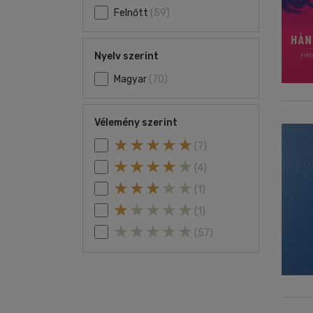
Felnőtt
(59)
Nyelv szerint
Magyar
(70)
Vélemény szerint
(7)
(4)
(1)
(1)
(57)