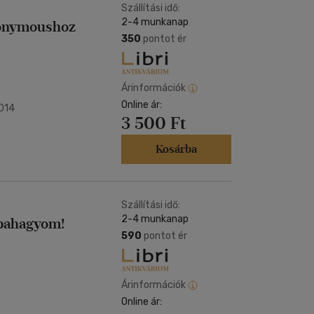
Szállítási idő:
2-4 munkanap
nonymoushoz
350
pontot ér
Árinformációk
Online ár:
2014
3 500 Ft
Kosárba
Szállítási idő:
2-4 munkanap
bbahagyom!
590
pontot ér
Árinformációk
Online ár: