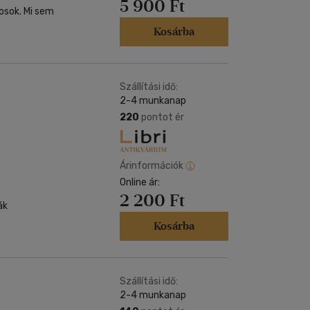
5 900 Ft
osok. Mi sem
Kosárba
Szállítási idő:
2-4 munkanap
220
pontot ér
Árinformációk
Online ár:
2 200 Ft
ák
Kosárba
Szállítási idő:
2-4 munkanap