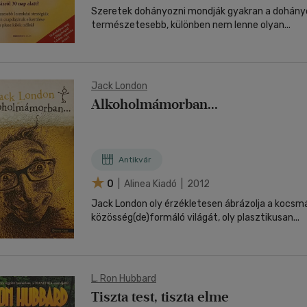
Szeretek dohányozni mondják gyakran a dohány
természetesebb, különben nem lenne olyan...
Jack London
Alkoholmámorban...
Antikvár
0
| Alinea Kiadó | 2012
Jack London oly érzékletesen ábrázolja a kocsm
közösség(de)formáló világát, oly plasztikusan...
L. Ron Hubbard
Tiszta test, tiszta elme