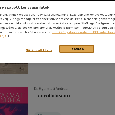
nyelvű
Egyéb áru,
jaink, bulvár, politika
jaink, bulvár, politika
Sport, természetjárás
Ismeretterjesztő
Nyelvkönyv, szótár, idegen nyelvű
Hangzóanyag
Történelem
Szatíra
Térkép
Térkép
Történele
e szabott könyvajánlatok!
szolgáltatás
Pénz, gazdaság, üzleti élet
lvkönyv, szótár, idegen nyelvű
tár
Számítástechnika, internet
Játékfilm
Pénz, gazdaság, üzleti élet
Papír, írószer
Tudomány és Természet
Színház
Történelem
Naptár
Tudomány 
sárlónk! Annak érdekében, hogy az ízléséhez minél közelebb álló könyveket tudjun
E-hangoskön
Farkas János
-
Muhoray Róbert
-
Szabó Péter
Sport, természetjárás
rra kérjük, hogy fogadja el az ehhez szükséges cookie-kat a „Rendben” gomb me
Kaland
Természetfilm
Kártya
Utazás
Szokásaink fogságában
yában weboldalunk csak a weboldal használata szempontjából legszükségesebb c
Társasjátéko
böngészőjébe, de cookie-preferenciáit később is bármikor módosíthatja a Süti beáll
Kötelező
Thriller,Pszicho-
. További részletekért olvassa el a
Libri Könyvkereskedelmi Kft. adatkeze
Kreatív játék
olvasmányok-
thriller
tóját
!
filmfeld.
Történelmi
Antikvár
Krimi
Rendben
Tv-sorozatok
Süti beállítások
0
| Guruló Egyetem Kft. | 2018
Misztikus
Dr. Gyarmati Andrea
Hányattatásaim