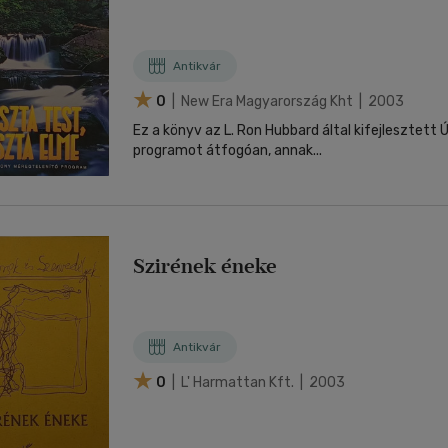
Antikvár
0
| New Era Magyarország Kht | 2003
Ez a könyv az L. Ron Hubbard által kifejlesztett Ú
programot átfogóan, annak...
Szirének éneke
Antikvár
0
| L' Harmattan Kft. | 2003