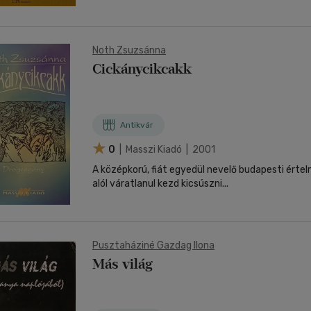
Noth Zsuzsánna
Cickánycikcakk
Antikvár
0
| Masszi Kiadó | 2001
A középkorú, fiát egyedül nevelő budapesti értel
alól váratlanul kezd kicsúszni...
Pusztaháziné Gazdag Ilona
Más világ