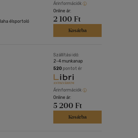
Árinformációk
Online ár:
2 100 Ft
laha élsportoló
Kosárba
Szállítási idő:
2-4 munkanap
520
pontot ér
Árinformációk
Online ár:
5 200 Ft
Kosárba