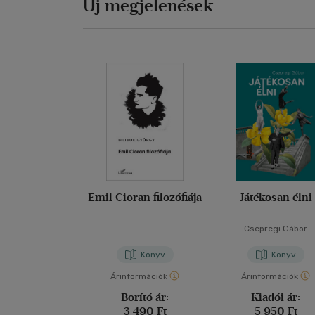
Új megjelenések
Emil Cioran filozófiája
Játékosan élni
Csepregi Gábor
Könyv
Könyv
Árinformációk
Árinformációk
Borító ár:
Kiadói ár:
3 490 Ft
5 950 Ft