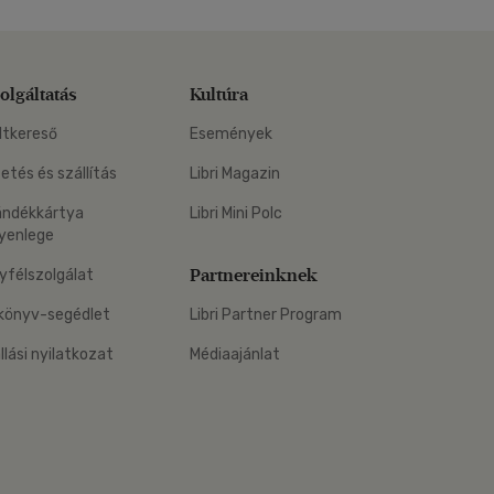
olgáltatás
Kultúra
ltkereső
Események
zetés és szállítás
Libri Magazin
ándékkártya
Libri Mini Polc
yenlege
Partnereinknek
yfélszolgálat
könyv-segédlet
Libri Partner Program
állási nyilatkozat
Médiaajánlat