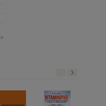
Hátra
Előre