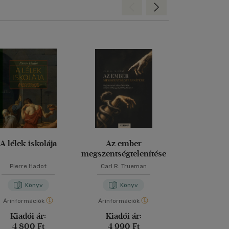
Hátra
Előre
A lélek iskolája
Az ember
A pszichiátria 
megszentségtelenítése
és etikai von
Pierre Hadot
Carl R. Trueman
Barcsi Tamás
-
T
Könyv
Könyv
Kön
Árinformációk
Árinformációk
Árinformáci
Kiadói ár:
Kiadói ár:
Kiadói 
4 800 Ft
4 990 Ft
5 000 