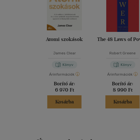
Atomi szokások
The 48 Laws of P
James Clear
Robert Greene
Könyv
Könyv
Árinformációk
Árinformációk
Borító ár:
Borító ár:
6 970 Ft
8 990 Ft
Kosárba
Kosárba