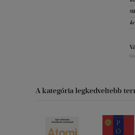
Bo
IS
Á
V
Ké
A kategória legkedveltebb te