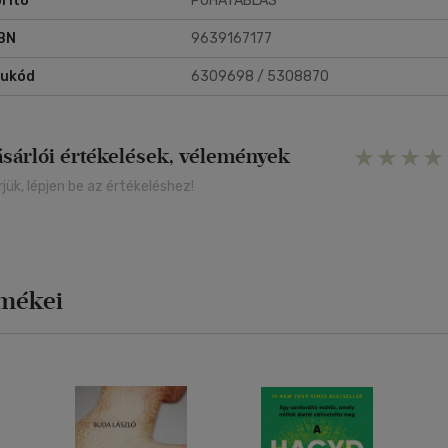
rító
PUHATÁBLÁS
BN
9639167177
rukód
6309698 / 5308870
ásárlói értékelések, vélemények
rjük, lépjen be az értékeléshez!
rmékei