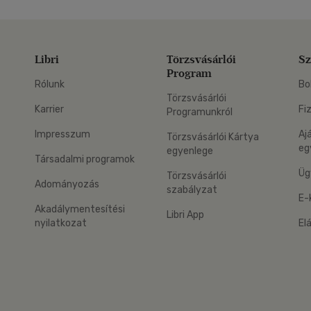
Libri
Törzsvásárlói
Sz
Program
Rólunk
Bo
Törzsvásárlói
Karrier
Fi
Programunkról
Impresszum
Aj
Törzsvásárlói Kártya
eg
egyenlege
Társadalmi programok
Üg
Törzsvásárlói
Adományozás
szabályzat
E-
Akadálymentesítési
Libri App
nyilatkozat
El
eg: Google Play
 applikáció Letölthető az App Store-ból