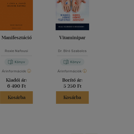
Manifesztáció
Vitaminipar
Erotikus inte
Roxie Nafousi
Dr. Bíró Szabolcs
Esther Pe
Könyv
Könyv
Kön
Árinformációk
Árinformációk
Árinformáci
Kiadói ár:
Borító ár:
Kiadói 
6 490 Ft
5 250 Ft
5 999 
Kosárba
Kosárba
Kosár