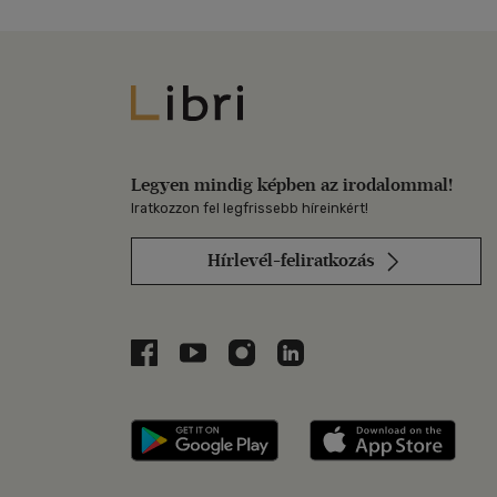
Libri
Legyen mindig képben az irodalommal!
Iratkozzon fel legfrissebb híreinkért!
Hírlevél-feliratkozás
Libri a Facebookon
Libri a Youtube-on
Libri az Instagramon
Libri a LinkedInen
Libri applikáció Szerezd m
Libri