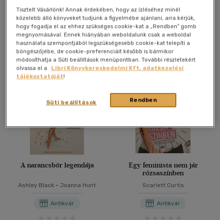
(10)
Online ár:
2 000 Ft
Online ár:
3 000 Ft
Tisztelt Vásárlónk! Annak érdekében, hogy az ízléséhez minél
közelebb álló könyveket tudjunk a figyelmébe ajánlani, arra kérjük,
(5)
hogy fogadja el az ehhez szükséges cookie-kat a „Rendben” gomb
Kosárba
Kosárba
megnyomásával. Ennek hiányában weboldalunk csak a weboldal
(2)
használata szempontjából legszükségesebb cookie-kat telepíti a
(99)
böngészőjébe, de cookie-preferenciáit később is bármikor
módosíthatja a Süti beállítások menüpontban. További részletekért
olvassa el a
Libri Könyvkereskedelmi Kft. adatkezelési
tájékoztatóját
!
Alkalmaz
Rendben
Süti beállítások
A narancsbőr legendája
Egy feminista nem jár
rózsaszínben
Ashley Black
-
Joanna Hunt
Scarlett Curtis
Antikvár
Antikvár