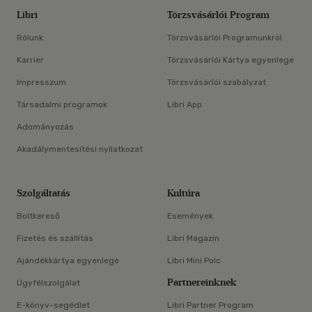
Libri
Törzsvásárlói Program
Rólunk
Törzsvásárlói Programunkról
Karrier
Törzsvásárlói Kártya egyenlege
Impresszum
Törzsvásárlói szabályzat
Társadalmi programok
Libri App
Adományozás
Akadálymentesítési nyilatkozat
Szolgáltatás
Kultúra
Boltkereső
Események
Fizetés és szállítás
Libri Magazin
Ajándékkártya egyenlege
Libri Mini Polc
Partnereinknek
Ügyfélszolgálat
E-könyv-segédlet
Libri Partner Program