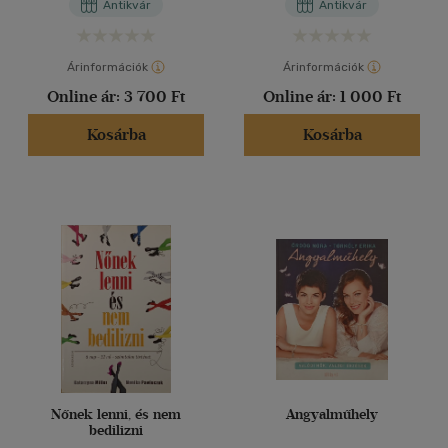
Antikvár
Antikvár
Árinformációk
Árinformációk
Online ár:
3 700 Ft
Online ár:
1 000 Ft
Kosárba
Kosárba
Nőnek lenni, és nem
Angyalműhely
bedilizni