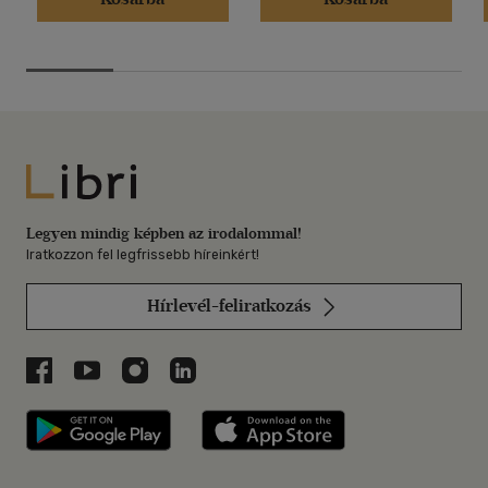
Libri
Legyen mindig képben az irodalommal!
Iratkozzon fel legfrissebb híreinkért!
Hírlevél-feliratkozás
Libri a Facebookon
Libri a Youtube-on
Libri az Instagramon
Libri a LinkedInen
Libri applikáció Szerezd meg: Google P
Libri applikáció 