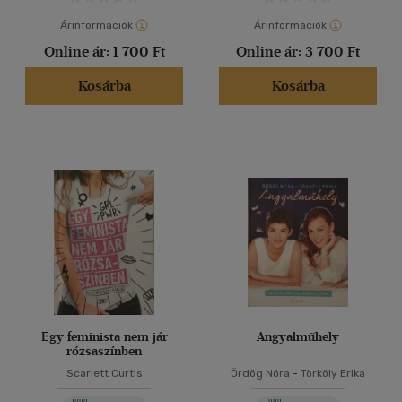
Árinformációk
Árinformációk
Online ár:
1 700 Ft
Online ár:
3 700 Ft
Kosárba
Kosárba
Egy feminista nem jár
Angyalműhely
rózsaszínben
Scarlett Curtis
Ördög Nóra
-
Törköly Erika