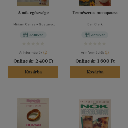
A nők egészsége
Természetes menopauza
Miriam Canas
-
Gustavo
Jan Clark
Villalobos
Antikvár
Antikvár
Árinformációk
Árinformációk
Online ár:
2 400 Ft
Online ár:
1 600 Ft
Kosárba
Kosárba