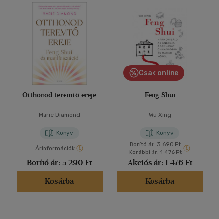
Csak online
Otthonod teremtő ereje
Feng Shui
Marie Diamond
Wu Xing
Könyv
Könyv
Borító ár:
3 690 Ft
Árinformációk
Korábbi ár:
1 476 Ft
Borító ár:
5 290 Ft
Akciós ár:
1 476 Ft
Kosárba
Kosárba