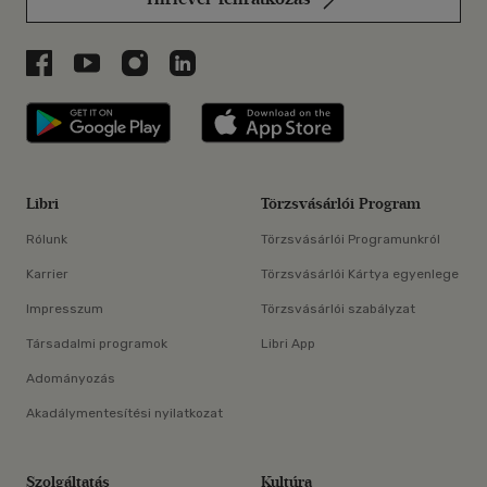
Libri a Facebookon
Libri a Youtube-on
Libri az Instagramon
Libri a LinkedInen
Libri applikáció Szerezd meg: Google P
Libri applikáció 
Libri
Törzsvásárlói Program
Rólunk
Törzsvásárlói Programunkról
Karrier
Törzsvásárlói Kártya egyenlege
Impresszum
Törzsvásárlói szabályzat
Társadalmi programok
Libri App
Adományozás
Akadálymentesítési nyilatkozat
Szolgáltatás
Kultúra