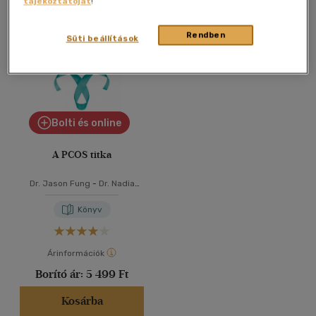
tájékoztatóját
!
Összesen
1
db
40 db / oldal
Rendben
Süti beállítások
Alkalmaz
Bolti és online
A PCOS titka
Dr. Jason Fung
-
Dr. Nadia
Brito Pateguana
Könyv
Árinformációk
Borító ár:
5 499 Ft
Kosárba