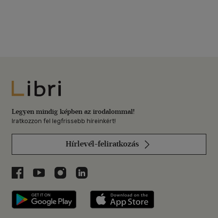
Libri
Legyen mindig képben az irodalommal!
Iratkozzon fel legfrissebb híreinkért!
Hírlevél-feliratkozás
Libri a Facebookon
Libri a Youtube-on
Libri az Instagramon
Libri a LinkedInen
Libri applikáció Szerezd meg: Google P
Libri applikáció 