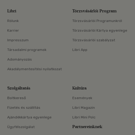
Libri
Törzsvásárlói Program
Rólunk
Törzsvásárlói Programunkról
Karrier
Törzsvásárlói Kártya egyenlege
Impresszum
Törzsvásárlói szabályzat
Társadalmi programok
Libri App
Adományozás
Akadálymentesítési nyilatkozat
Szolgáltatás
Kultúra
Boltkereső
Események
Fizetés és szállítás
Libri Magazin
Ajándékkártya egyenlege
Libri Mini Polc
Partnereinknek
Ügyfélszolgálat