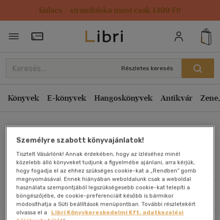
Kulacs / strandtáska most csak 1499 Ft!
Rendezés
Törzsvásárlói Kártya adatai
Rendezés
Kiadás éve szerint csökkenő
Részletes keresés
Kiadás éve szerint növekvő
Ár szerint csökkenő
Könyvek
E-könyvek
Hangoskönyvek
Antikvár
Zene,
Ár szerint növekvő
Dr. Nadia Brito Pateguana
Eladott darabszám szerint csökkenő
Személyre szabott könyvajánlatok!
Eladott darabszám szerint növekvő
Tisztelt Vásárlónk! Annak érdekében, hogy az ízléséhez minél
Cím szerint A-Z
közelebb álló könyveket tudjunk a figyelmébe ajánlani, arra kérjük,
Művei
hogy fogadja el az ehhez szükséges cookie-kat a „Rendben” gomb
Szerző szerint A-Z
megnyomásával. Ennek hiányában weboldalunk csak a weboldal
használata szempontjából legszükségesebb cookie-kat telepíti a
Szűrés
Rendezés
böngészőjébe, de cookie-preferenciáit később is bármikor
Megjelenítés
módosíthatja a Süti beállítások menüpontban. További részletekért
olvassa el a
Libri Könyvkereskedelmi Kft. adatkezelési
20 db / oldal