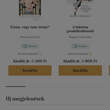
Értem, vagy nem értem?
A balerina
gondolkodásmód
Petrányi Zsolt
Megan Fairchild
Könyv
Könyv
Árinformációk
Árinformációk
Kiadói ár:
5 500 Ft
Kiadói ár:
5 900 Ft
Kosárba
Kosárba
Új megjelenések