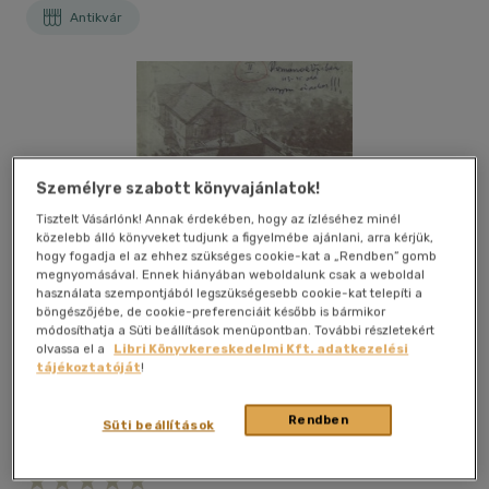
Antikvár
Személyre szabott könyvajánlatok!
Tisztelt Vásárlónk! Annak érdekében, hogy az ízléséhez minél
közelebb álló könyveket tudjunk a figyelmébe ajánlani, arra kérjük,
hogy fogadja el az ehhez szükséges cookie-kat a „Rendben” gomb
megnyomásával. Ennek hiányában weboldalunk csak a weboldal
használata szempontjából legszükségesebb cookie-kat telepíti a
böngészőjébe, de cookie-preferenciáit később is bármikor
módosíthatja a Süti beállítások menüpontban. További részletekért
olvassa el a
Libri Könyvkereskedelmi Kft. adatkezelési
tájékoztatóját
!
Rendben
Süti beállítások
Kívánságlistához adom
Megosztom