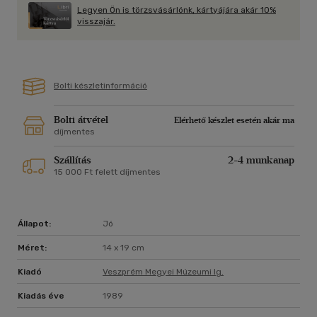
Legyen Ön is törzsvásárlónk, kártyájára akár 10%
visszajár.
Bolti készletinformáció
Bolti átvétel
Elérhető készlet esetén akár ma
díjmentes
Szállítás
2-4 munkanap
15 000 Ft felett díjmentes
Állapot:
Jó
Méret:
14 x 19 cm
Kiadó
Veszprém Megyei Múzeumi Ig.
Kiadás éve
1989