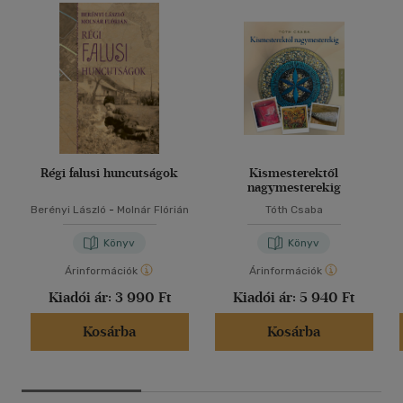
Régi falusi huncutságok
Kismesterektől
nagymesterekig
Berényi László
-
Molnár Flórián
Tóth Csaba
Könyv
Könyv
Árinformációk
Árinformációk
Kiadói ár:
3 990 Ft
Kiadói ár:
5 940 Ft
Kosárba
Kosárba