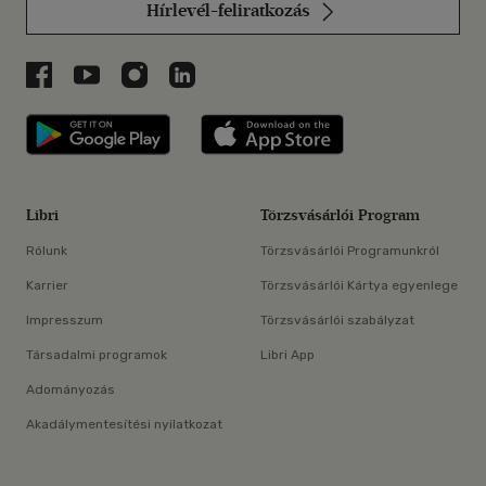
Hírlevél-feliratkozás
Libri a Facebookon
Libri a Youtube-on
Libri az Instagramon
Libri a LinkedInen
Libri applikáció Szerezd meg: Google P
Libri applikáció 
Libri
Törzsvásárlói Program
Rólunk
Törzsvásárlói Programunkról
Karrier
Törzsvásárlói Kártya egyenlege
Impresszum
Törzsvásárlói szabályzat
Társadalmi programok
Libri App
Adományozás
Akadálymentesítési nyilatkozat