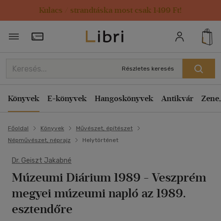
Kulacs / strandtáska most csak 1499 Ft!
Törzsvásárlói Kártya adatai
Részletes keresés
Könyvek
E-könyvek
Hangoskönyvek
Antikvár
Zene,
Főoldal
Könyvek
Művészet, építészet
Népművészet, néprajz
Helytörténet
Dr. Geiszt Jakabné
Múzeumi Diárium 1989
- Veszprém
megyei múzeumi napló az 1989.
esztendőre