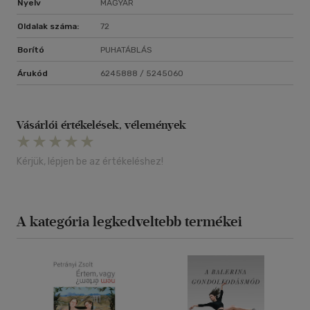
Nyelv
MAGYAR
Oldalak száma:
72
Borító
PUHATÁBLÁS
Árukód
6245888 / 5245060
Vásárlói értékelések, vélemények
Kérjük, lépjen be az értékeléshez!
A kategória legkedveltebb termékei