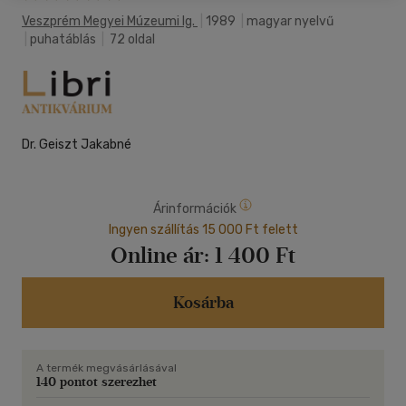
Veszprém Megyei Múzeumi Ig.
|
1989
|
magyar nyelvű
|
puhatáblás
|
72 oldal
Dr. Geiszt Jakabné
Árinformációk
Ingyen szállítás 15 000 Ft felett
Online ár:
1 400 Ft
Kosárba
A termék megvásárlásával
140 pontot szerezhet