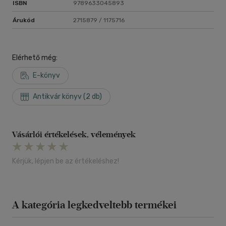
ISBN
9789633045893
Árukód
2715879 / 1175716
Elérhető még:
E-könyv
Antikvár könyv (2 db)
Vásárlói értékelések, vélemények
Kérjük, lépjen be az értékeléshez!
A kategória legkedveltebb termékei