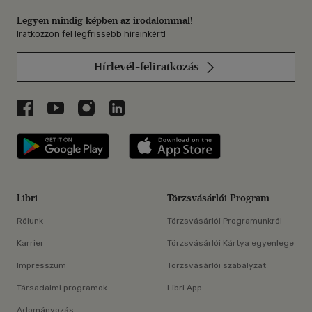
Legyen mindig képben az irodalommal!
Iratkozzon fel legfrissebb híreinkért!
Hírlevél-feliratkozás
Libri a Facebookon
Libri a Youtube-on
Libri az Instagramon
Libri a LinkedInen
Libri applikáció Szerezd meg: Google P
Libri applikáció 
Libri
Törzsvásárlói Program
Rólunk
Törzsvásárlói Programunkról
Karrier
Törzsvásárlói Kártya egyenlege
Impresszum
Törzsvásárlói szabályzat
Társadalmi programok
Libri App
Adományozás