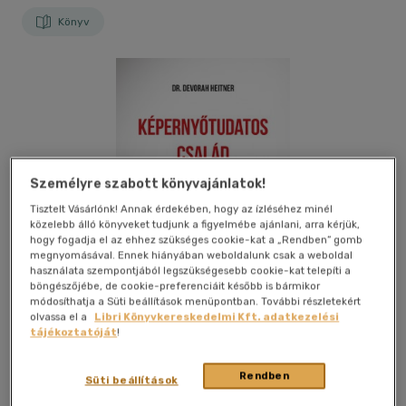
Könyv
Személyre szabott könyvajánlatok!
Tisztelt Vásárlónk! Annak érdekében, hogy az ízléséhez minél
közelebb álló könyveket tudjunk a figyelmébe ajánlani, arra kérjük,
hogy fogadja el az ehhez szükséges cookie-kat a „Rendben” gomb
megnyomásával. Ennek hiányában weboldalunk csak a weboldal
használata szempontjából legszükségesebb cookie-kat telepíti a
böngészőjébe, de cookie-preferenciáit később is bármikor
módosíthatja a Süti beállítások menüpontban. További részletekért
olvassa el a
Libri Könyvkereskedelmi Kft. adatkezelési
tájékoztatóját
!
Kívánságlistához adom
Megosztom
Rendben
Süti beállítások