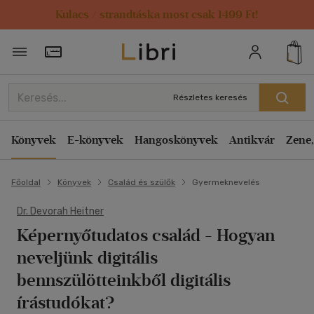
Kulacs / strandtáska most csak 1499 Ft!
Törzsvásárlói Kártya adatai
Részletes keresés
Könyvek
E-könyvek
Hangoskönyvek
Antikvár
Zene,
Főoldal
Könyvek
Család és szülők
Gyermeknevelés
Dr. Devorah Heitner
Képernyőtudatos család
- Hogyan
neveljünk digitális
bennszülötteinkből digitális
írástudókat?