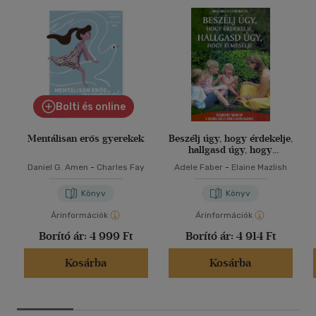
Bolti és online
Mentálisan erős gyerekek
Beszélj úgy, hogy érdekelje,
hallgasd úgy, hogy
elmesélje
Daniel G. Amen
-
Charles Fay
Adele Faber
-
Elaine Mazlish
Könyv
Könyv
Árinformációk
Árinformációk
Borító ár:
4 999 Ft
Borító ár:
4 914 Ft
Kosárba
Kosárba