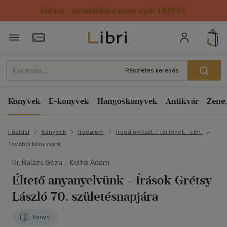
Kulacs / strandtáska most csak 1499 Ft!
Törzsvásárlói Kártya adatai
Részletes keresés
Könyvek
E-könyvek
Hangoskönyvek
Antikvár
Zene,
Főoldal
Könyvek
Irodalom
Irodalomtud., -történet, -elm.
További könyveink
Dr. Balázs Géza
|
Koltói Ádám
Éltető anyanyelvünk
- Írások Grétsy
László 70. születésnapjára
Könyv