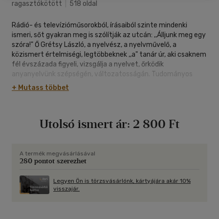
ragasztókötött
|
518 oldal
Rádió- és televízióműsorokból, írásaiból szinte mindenki
ismeri, sőt gyakran meg is szólítják az utcán: ,,Álljunk meg egy
szóra!" Ő Grétsy László, a nyelvész, a nyelvművelő, a
közismert értelmiségi, legtöbbeknek ,,a" tanár úr, aki csaknem
fél évszázada figyeli, vizsgálja a nyelvet, őrködik
anyanyelvünk szépségén, változatosságán. Tudományos
megalapozottsággal, szívesen, szeretettel, türelemmel és
+ Mutass többet
bizakodva foglalkozik az anyanyelvvel. Hisz, vagy legalábbis
bizakodik a magyar nyelv erejében és jövőjében.Grétsy László
70. születésnapján 106 nyelvész és közéleti személyiség
Utolsó ismert ár:
2 800 Ft
köszönti őt írásával. Ezekből kirajzolódik a mai magyar
nyelvtudomány és nyelvművelés számos időszerű gondolata,
sarokpontja, vitatott vagy vitatható kérdése. A kötet a
magyar nyelvművelés elméletének és gyakorlatának egyik
A termék megvásárlásával
280 pontot szerezhet
legátfogóbb áttekintése. Szerzői az ünnepelttel együtt
egyetértenek abban, hogy az anyanyelvről bizakodva kell
szólni, s vallják, hogy ez az ,,éltető" közegünk.
Legyen Ön is törzsvásárlónk, kártyájára akár 10%
visszajár.