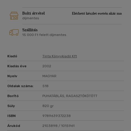
Bolti átvétel
Elérhető készlet esetén akár ma
díjmentes
Szállítás
15 000 Ft felett díjmentes
Kiadó
Tinta Könyvkiadó Kft
Kiadás éve
2002
Nyelv
MAGYAR
Oldalak száma:
518
Borító
PUHATÁBLÁS, RAGASZTÓKÖTÖTT
Súly
820 gr
ISBN
9789639372238
Árukód
2103898 / 1015961