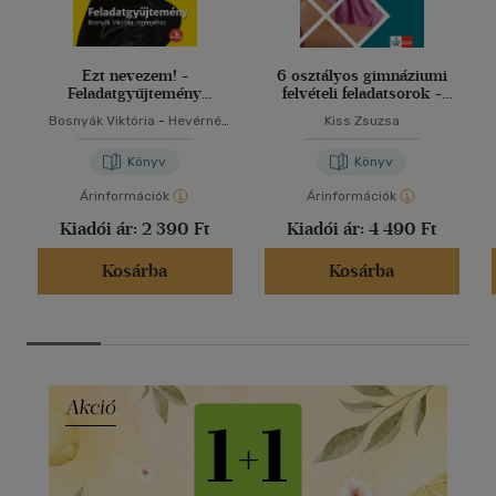
Ezt nevezem! -
6 osztályos gimnáziumi
Feladatgyűjtemény
felvételi feladatsorok -
Bosnyák Viktória
Matematika
Bosnyák Viktória
-
Hevérné
Kiss Zsuzsa
regényéhez
Kanyó Andrea
Könyv
Könyv
Árinformációk
Árinformációk
Kiadói ár:
2 390 Ft
Kiadói ár:
4 490 Ft
Kosárba
Kosárba