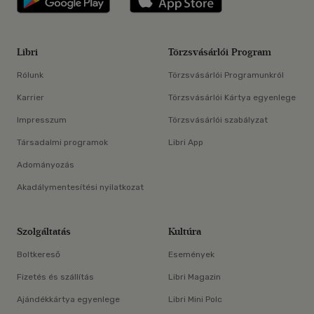
Libri
Törzsvásárlói Program
Rólunk
Törzsvásárlói Programunkról
Karrier
Törzsvásárlói Kártya egyenlege
Impresszum
Törzsvásárlói szabályzat
Társadalmi programok
Libri App
Adományozás
Akadálymentesítési nyilatkozat
Szolgáltatás
Kultúra
Boltkereső
Események
Fizetés és szállítás
Libri Magazin
Ajándékkártya egyenlege
Libri Mini Polc