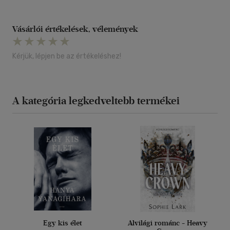
Vásárlói értékelések, vélemények
Kérjük, lépjen be az értékeléshez!
A kategória legkedveltebb termékei
Egy kis élet
Alvilági románc - Heavy