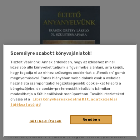
Személyre szabott könyvajánlatok!
Tisztelt Vásárlónk! Annak érdekében, hogy az ízléséhez minél
közelebb álló könyveket tudjunk a figyelmébe ajánlani, arra kérjük,
hogy fogadja el az ehhez szükséges cookie-kat a „Rendben” gomb
megnyomásával. Ennek hiányában weboldalunk csak a weboldal
használata szempontjából legszükségesebb cookie-kat telepíti a
böngészőjébe, de cookie-preferenciáit később is bármikor
módosíthatja a Süti beállítások menüpontban. További részletekért
olvassa el a
Libri Könyvkereskedelmi Kft. adatkezelési
tájékoztatóját
!
Kívánságlistához adom
Megosztom
Rendben
Süti beállítások
Tinta Könyvkiadó Kft
|
2002
|
magyar nyelvű
|
puhatáblás,