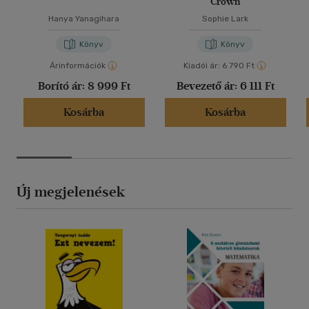
Crown
Hanya Yanagihara
Sophie Lark
Könyv
Könyv
Árinformációk
Kiadói ár:
6 790 Ft
Borító ár:
8 999 Ft
Bevezető ár:
6 111 Ft
Kosárba
Kosárba
Új megjelenések