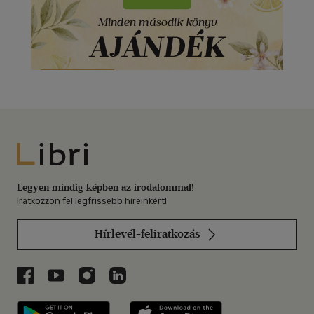
Libri
Legyen mindig képben az irodalommal!
Iratkozzon fel legfrissebb híreinkért!
Hírlevél-feliratkozás
Libri a Facebookon
Libri a Youtube-on
Libri az Instagramon
Libri a LinkedInen
Libri applikáció Szerezd meg: Google P
Libri applikáció 